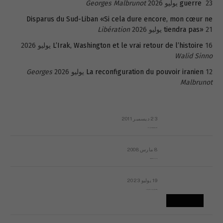
23 يوليو 2026
guerre
Georges Malbrunot
Disparus du Sud-Liban «Si cela dure encore, mon cœur ne
21 يوليو 2026
tiendra pas»
Libération
16 يوليو 2026
L’Irak, Washington et le vrai retour de l’histoire
Walid Sinno
12 يوليو 2026
La reconfiguration du pouvoir iranien
Georges
Malbrunot
23 ديسمبر 2011
عائلة المهندس طارق الربعة: أين دولة القانون والموسسات؟
8 مارس 2008
رسالة مفتوحة لقداسة البابا شنوده الثالث
19 يوليو 2023
إشكاليات التقويم الهجري، وهل يجدي هذا التقويم أيُ نفع؟