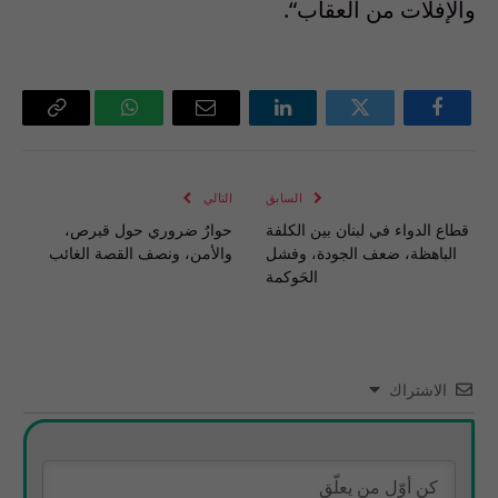
والإفلات من العقاب
“.
فيسبوك
تويتر
لينكدإن
البريد
واتساب
Copy
الإلكتروني
Link
السابق
التالي
قطاع الدواء في لبنان بين الكلفة
حوارٌ ضروري حول قبرص،
الباهظة، ضعف الجودة، وفشل
والأمن، ونصف القصة الغائب
الحَوكمة
الاشتراك