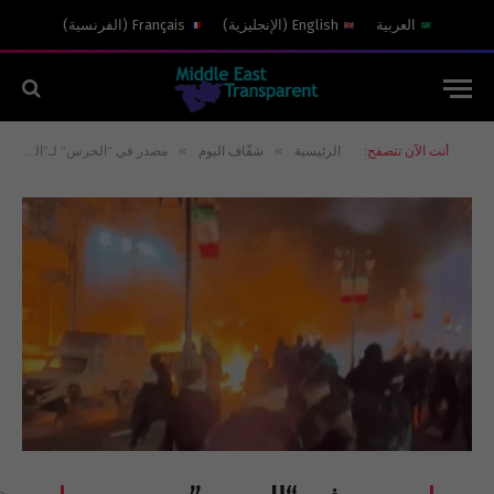
العربية
English
(
الإنجليزية
)
Français
(
الفرنسية
)
»
»
أنت الآن تتصفح:
الرئيسية
شفّاف اليوم
مصدر في “الحرس” لـ”الشفاف”: ضباط وأفراد رفضوا المشاركة في القمع