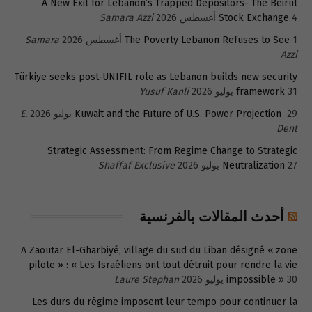
A New Exit for Lebanon’s Trapped Depositors- The Beirut
4 أغسطس 2026
Stock Exchange
Samara Azzi
1 أغسطس 2026
The Poverty Lebanon Refuses to See
Samara
Azzi
Türkiye seeks post-UNIFIL role as Lebanon builds new security
31 يوليو 2026
framework
Yusuf Kanli
29 يوليو 2026
Kuwait and the Future of U.S. Power Projection
E.
Dent
Strategic Assessment: From Regime Change to Strategic
27 يوليو 2026
Neutralization
Shaffaf Exclusive
أحدث المقالات بالفرنسية
A Zaoutar El-Gharbiyé, village du sud du Liban désigné « zone
pilote » : « Les Israéliens ont tout détruit pour rendre la vie
30 يوليو 2026
impossible »
Laure Stephan
Les durs du régime imposent leur tempo pour continuer la