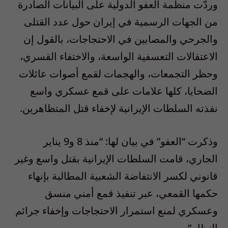
وردّت منظمة العفو الدولية على البيانات الصادرة
من الجهات الرسمية في إيران حول عدد القتلى
والجرحي والمصابين في الاحتجاجات، بالقول إن
الاعتقالات التعسفية الواسعة، والاختفاء القسري،
وحظر التجمعات، والهجمات لقمع أصوات عائلات
الضحايا، كلها علامات على قمع عسكري واسع
نفذته السلطات الإيرانية لإخفاء قتل المتظاهرين
.
وذكرت
“
العفو
”
في بيان لها
: “
منذ
8
و
9
يناير
الجاري، قامت السلطات الإيرانية بقتل واسع وغير
قانوني لكسر الانتفاضة الشعبية المطالبة بإنهاء
حكمها القمعي، عبر تنفيذ قمع أمني منسق
وعسكري لمنع استمرار الاحتجاجات وإخفاء جرائم
النظام
“.