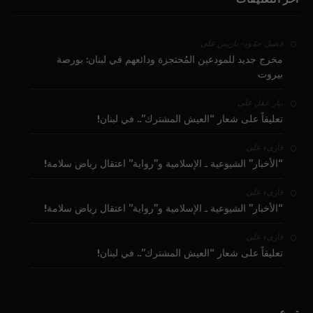
على
فضيل حمّود - باريس
مخرج جديد للمودعين المُحتجزة ودائعهم في لبنان: بورصة
بيروت
على
بيار عقل
تعليقاً على شعار “العيش المشترك”.. في لبنان!
على
قارىء
“الأخبار” الشيوعية ـ الإسلامية و”رواية” اعتقال رياض سلامة!
على
قارىء
“الأخبار” الشيوعية ـ الإسلامية و”رواية” اعتقال رياض سلامة!
على
قارىء
تعليقاً على شعار “العيش المشترك”.. في لبنان!
تبرع