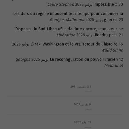
30 يوليو 2026
impossible »
Laure Stephan
Les durs du régime imposent leur tempo pour continuer la
23 يوليو 2026
guerre
Georges Malbrunot
Disparus du Sud-Liban «Si cela dure encore, mon cœur ne
21 يوليو 2026
tiendra pas»
Libération
16 يوليو 2026
L’Irak, Washington et le vrai retour de l’histoire
Walid Sinno
12 يوليو 2026
La reconfiguration du pouvoir iranien
Georges
Malbrunot
23 ديسمبر 2011
عائلة المهندس طارق الربعة: أين دولة القانون والموسسات؟
8 مارس 2008
رسالة مفتوحة لقداسة البابا شنوده الثالث
19 يوليو 2023
إشكاليات التقويم الهجري، وهل يجدي هذا التقويم أيُ نفع؟