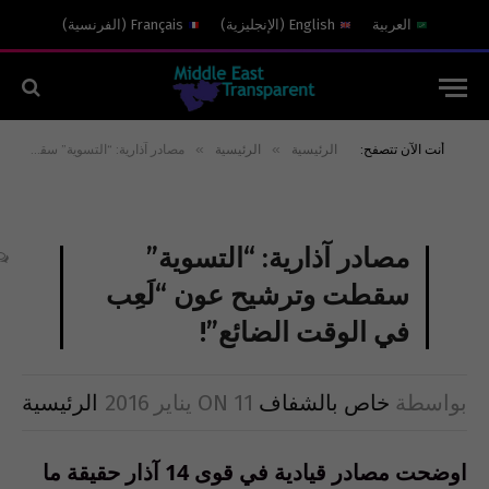
العربية
English
(
الإنجليزية
)
Français
(
الفرنسية
)
»
»
أنت الآن تتصفح:
الرئيسية
الرئيسية
مصادر آذارية: “التسوية” سقطت وترشيح عون “لَعِب في الوقت الضائع”!
مصادر آذارية: “التسوية”
سقطت وترشيح عون “لَعِب
في الوقت الضائع”!
بواسطة
خاص بالشفاف
11 يناير 2016
ON
الرئيسية
اوضحت مصادر قيادية في قوى 14 آذار حقيقة ما