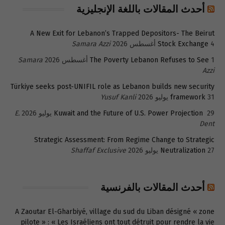
أحدث المقالات باللغة الإنجليزية
A New Exit for Lebanon’s Trapped Depositors- The Beirut
4 أغسطس 2026
Stock Exchange
Samara Azzi
1 أغسطس 2026
The Poverty Lebanon Refuses to See
Samara
Azzi
Türkiye seeks post-UNIFIL role as Lebanon builds new security
31 يوليو 2026
framework
Yusuf Kanli
29 يوليو 2026
Kuwait and the Future of U.S. Power Projection
E.
Dent
Strategic Assessment: From Regime Change to Strategic
27 يوليو 2026
Neutralization
Shaffaf Exclusive
أحدث المقالات بالفرنسية
A Zaoutar El-Gharbiyé, village du sud du Liban désigné « zone
pilote » : « Les Israéliens ont tout détruit pour rendre la vie