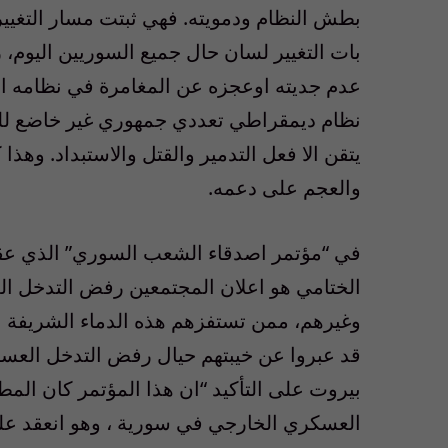
بطش النظام ودمويته. فهي ثبتت مسار التغيير 
بات التغيير لسان حال جميع السوريين اليوم، ر
عدم جديته اوعجزه عن المغامرة في نظامه ال
نظام ديمقراطي تعددي جمهوري غير خاضع للتوري
يتقن الا فعل التدمير والقتل والاستبداد. وهذا
والعجم على دعمه.
في “مؤتمر اصدقاء الشعب السوري” الذي عقد 
الختامي هو اعلان المجتمعين رفض التدخل ا
وغيرهم، ممن تستفزهم هذه الدماء الشريفة
قد عبروا عن خيبتهم حيال رفض التدخل العسك
بيروت على التأكيد “ان هذا المؤتمر كان ال
العسكري الخارجي في سورية ، وهو انعقد على