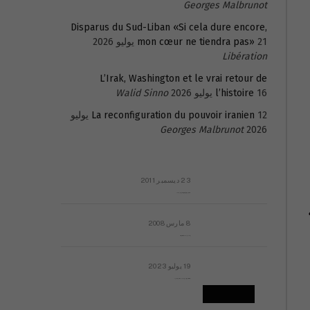
Georges Malbrunot
Disparus du Sud-Liban «Si cela dure encore,
21 يوليو 2026
mon cœur ne tiendra pas»
Libération
L’Irak, Washington et le vrai retour de
16 يوليو 2026
l’histoire
Walid Sinno
La reconfiguration du pouvoir iranien
12 يوليو
Georges Malbrunot
2026
23 ديسمبر 2011
عائلة المهندس طارق الربعة: أين دولة القانون والموسسات؟
8 مارس 2008
رسالة مفتوحة لقداسة البابا شنوده الثالث
19 يوليو 2023
إشكاليات التقويم الهجري، وهل يجدي هذا التقويم أيُ نفع؟