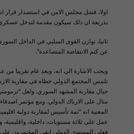
اولا، فشل مجلس الامن في استصدار قرار ادا
بذريعة ان ذلك سيكون مقدمة لتدخل عسكري
ثانيا، توازن القوى السلبي في الداخل السو
عن كتم الانتفاضة المتصاعدة”.
ويجب الاشارة الى انه، وبعد عام تقريبا من ع
تلمس المجتمع الدولي خطاه في مقاربة الازمة
حيال مقاربة المشهد السوري. ولعل “ترمومتر” ا
مثال على الارباك الدولي. ومع مؤتمر اصدقاء
المعنية انه “ثمة تأسيس لمقاربة دولية اقليم
عمل على ثلاثة مستويات، داخلية، واقليمية، ود
فعلى المستوى الدولي ابقى المؤتمرون على با