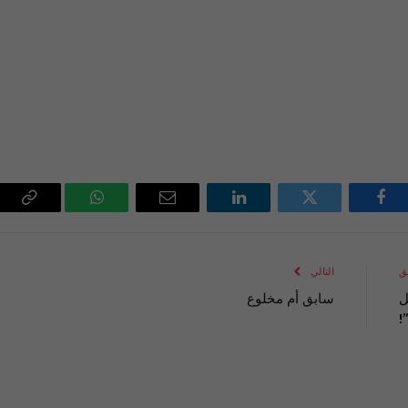
فيسبوك
تويتر
لينكدإن
البريد
واتساب
Copy
الإلكتروني
Link
ق
التالي
ل
سابق أم مخلوع
!