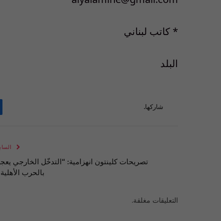
* كاتب لبناني
البلد
شاركها.
الساب
تصريحات كلينتون انهزامية: “التدخّل الخارجي يعج
بالحرب الأهلية”
التعليقات مغلقة.