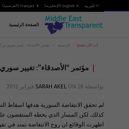
العربية
English
(
الإنجليزية
)
Français
(
الفرنسية
)
الصفحة الرئيسية
»
أنت الآن تتصفح:
الرئيسية
مؤتمر “الأصدقاء”: تغيير سوري من ا
مؤتمر “الأصدقاء”: تغيير سوري
بواسطة
26 فبراير 2012
ON
SARAH AKEL
لم تحقق الانتفاضة السورية هدفها اسقاط النظ
كذلك. لكن المسار الذي يخطه المنتفضون على
اظهرت الوقائع ان روح الانتفاضة تمتد في ن