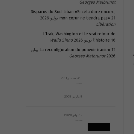
Georges Malbrunot
Disparus du Sud-Liban «Si cela dure encore,
21 يوليو 2026
mon cœur ne tiendra pas»
Libération
L’Irak, Washington et le vrai retour de
16 يوليو 2026
l’histoire
Walid Sinno
La reconfiguration du pouvoir iranien
12 يوليو
Georges Malbrunot
2026
23 ديسمبر 2011
عائلة المهندس طارق الربعة: أين دولة القانون والموسسات؟
8 مارس 2008
رسالة مفتوحة لقداسة البابا شنوده الثالث
19 يوليو 2023
إشكاليات التقويم الهجري، وهل يجدي هذا التقويم أيُ نفع؟