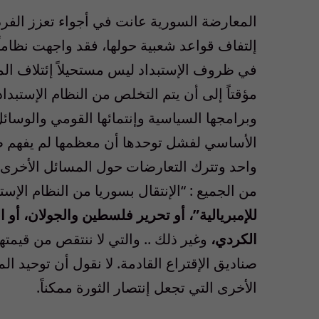
المعارضة السورية عانت في أجواء تعزز الفردي
إلتفاف قواعد شعبية حولها، فقد واجهت نظام
في ظروف الإستبداد ليس مستحيلاً إئتلاف ال
مؤقتاً إلى أن يتم التخلص من النظام الإستبد
وبرامجها السياسية وإنتمائها القومي والوسائ
الأساسي لفشل توحدها أن معظمها لم يفهم طب
واحد وتترك التعارضات حول المسائل الأخرى د
من الجميع : “الإنتقال بسوريا من النظام الإس
للإمبريالية”، أو تحرير فلسطين والجولان، أو ا
الكردي،
وغير ذلك .. والتي لا ننتقص من قيمته
صناديق الإقتراع القادمة. لا نقول أن توحيد 
الأخرى التي تجعل إنتصار الثورة ممكناً.