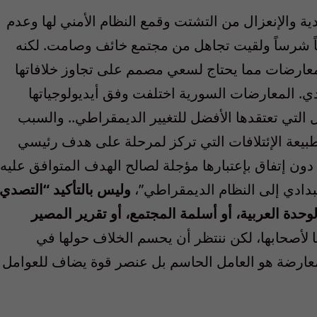
ة والإنعزال من التشتت وقمع النظام الأمني لها وعدم
اً شرساً ولقيت تجاهل من مجتمع خائف وصامت. لكنه
معارضات مما يحتاج لسعي مصمم على تجاوز خلافاتها
ادي. المعارضات السورية اختلفت وفق أيديولوجياتها
ل التي تعتقدها الأفضل للتغيير الديمقراطي.. والسبب
يعة الإئتلافات التي تركز لمرحلة على هدف رئيسي
ون إتفاق بإعتبارها مؤجلة لصالح الهدف المتوافق عليه
تبدادي إلى النظام الديمقراطي”،
وليس بالتأكيد “التصدي
لوحدة العربية، أو أسلمة المجتمع، أو تقرير المصير
ا لأصحابها، لكن ننتظر أن يحسم الخلاف حولها في
المعارضة هو العامل الحاسم بل عنصر قوة يضاف للعوامل