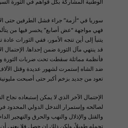
الوطنية المشاركة بكل قواهم في الثورة السو
سوريا في “أزمة” جراء فشل الطرفين حتى الآن
فهي مواجهة “عض أصابع” يخسر فيها من يتألم أول
يتنبأ إلى أين تتجه الأمور، ففي الثورات عاد
قد ينتهي مآل الثورة ضمن إحداها. الإحتمال ال
فأنظمة مماثلة سقطت تحت ضربات الثورة وإنهار
ضد الشاه إستمرت لشهور عديدة وقتل الآلاف
تعود من جديد بزخم أكبر حتى أصبحت مليونية، و
الإحتمال الآخر الذي لا يمكن إستبعاده نجاح
لصالحه وإستمرار التدخل الدولي المحدود في 
والقتل والإذلال والنهب والحرق والتهجير ال
تحمله طويلاً، ولكن ذلك إن حصل فلا يعني أن