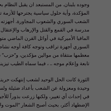
وجوده بلبنان. من المستبعد ان يقبل النظام بح
المؤكدة، وأية حلول سياسية يجترحها للأزمة ت
الشعب السوري والشعوب المجاورة. أجهزته الأ
مدرسة في القمع والقتل والإرهاب والإعتقال و
المافيا الأميركية في أوائل القرن الماضي متو
السوري أجهزة تراقب وتوجه كافة أوجه نشاط
معظمها منتقاة من موالين مؤكدين، و”حزب”
تابعة وإعلام موجه .. ، فيما سماه الطيب تيزيني 
الثورة كانت الحل الوحيد لشعب إنتهكت حريته و
وحيدة ومعزولة عن الشعب بأعداد ضئيلة ولسن
في إحداث أي تغيير، ولكنها زرعت بذوراً للأجي
الإضطهاد أكثر، بحيث أصبح الشعار “الموت ولا ا