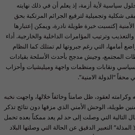
لول سياسية لأية أزمة، إذ يعلم أن في ذلك نهايته
بقى شكلية وتجميلية لترقيع الجرائم المرتكبة بحق
منية إكتسبت خبرة طويلة نادرة، ويمكن إعتبارها
التعذيب وترتيب المؤامرات الداخلية والخارجية. أداء
اضع أمامها، التي رغم جبروتها لم تمتلك كما النظام
ات المجتمع، وجيش مدجج بأحدث الأسلحة بقيادات
 سياسي ونقابات ومنظمات واجهة وميليشيات وأحزاب
محقاً “الدولة الامنية”.
كرامته لعقود، ظل صامتاً وخائفاً خلالها، واجهت نخبه
ين طويلة، الوحش الأمني الذي مزقها دون نتائج تذكر
ال التالية التي وصلت إلى حد لم يعد ممكناً بعده تحمل
لمذلة” التعبير الدقيق عن الحالة التي وصلتها البلاد