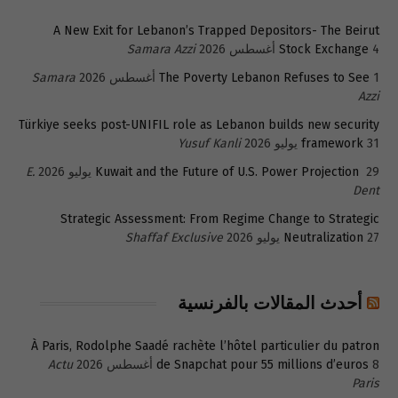
A New Exit for Lebanon’s Trapped Depositors- The Beirut
4 أغسطس 2026
Stock Exchange
Samara Azzi
1 أغسطس 2026
The Poverty Lebanon Refuses to See
Samara
Azzi
Türkiye seeks post-UNIFIL role as Lebanon builds new security
31 يوليو 2026
framework
Yusuf Kanli
29 يوليو 2026
Kuwait and the Future of U.S. Power Projection
E.
Dent
Strategic Assessment: From Regime Change to Strategic
27 يوليو 2026
Neutralization
Shaffaf Exclusive
أحدث المقالات بالفرنسية
À Paris, Rodolphe Saadé rachète l’hôtel particulier du patron
8 أغسطس 2026
de Snapchat pour 55 millions d’euros
Actu
Paris