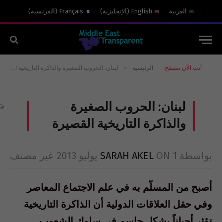
العربية
English
(
الإنجليزية
)
Français
(
الفرنسية
)
»
أنت الآن تتصفح:
الرئيسية
لبنان: الحروب الصغيرة والذاكرة التاريخية القصيرة
لبنان: الحروب الصغيرة
والذاكرة التاريخية القصيرة
بواسطة
1 يوليو 2013
ON
SARAH AKEL
غير مصنف
أصبح من المسلّم به في علم الاجتماع المعاصر
وفي حقل العلاقات الدولية أن الذاكرة التاريخية
تؤثر أحياناً بشكل حاسم في سلوك الشعوب‏