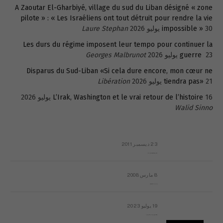
A Zaoutar El-Gharbiyé, village du sud du Liban désigné « zone
pilote » : « Les Israéliens ont tout détruit pour rendre la vie
30 يوليو 2026
impossible »
Laure Stephan
Les durs du régime imposent leur tempo pour continuer la
23 يوليو 2026
guerre
Georges Malbrunot
Disparus du Sud-Liban «Si cela dure encore, mon cœur ne
21 يوليو 2026
tiendra pas»
Libération
16 يوليو 2026
L’Irak, Washington et le vrai retour de l’histoire
Walid Sinno
23 ديسمبر 2011
عائلة المهندس طارق الربعة: أين دولة القانون والموسسات؟
8 مارس 2008
رسالة مفتوحة لقداسة البابا شنوده الثالث
19 يوليو 2023
إشكاليات التقويم الهجري، وهل يجدي هذا التقويم أيُ نفع؟