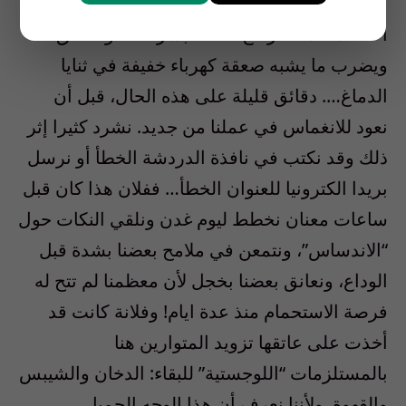
بعينه يأتي الخبر من غير مقدمات. اعتقل فلان أو
اعتقلت فلانة، ترتفع الغصة بسرعة نحو الحلق
ويضرب ما يشبه صعقة كهرباء خفيفة في ثنايا
الدماغ…. دقائق قليلة على هذه الحال، قبل أن
نعود للانغماس في عملنا من جديد. نشرد كثيرا إثر
ذلك وقد نكتب في نافذة الدردشة الخطأ أو نرسل
بريدا الكترونيا للعنوان الخطأ… ففلان هذا كان قبل
ساعات معنان نخطط ليوم غدن ونلقي النكات حول
“الاندساس”، ونتمعن في ملامح بعضنا بشدة قبل
الوداع، ونعانق بعضنا بخجل لأن معظمنا لم تتح له
فرصة الاستحمام منذ عدة ايام! وفلانة كانت قد
أخذت على عاتقها تزويد المتوارين هنا
بالمستلزمات “اللوجستية” للبقاء: الدخان والشيبس
والقهوة. ولأننا نعرف أن هذا الوجه الجميل