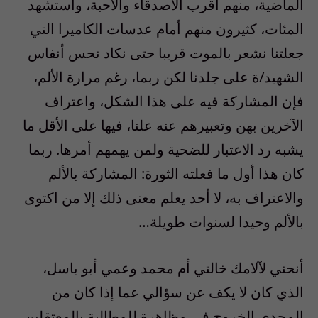
الماضية، منهم أقرب الأصدقاء والأحبة، واستشهد
المئات، كثيرون منهم أمام عدسات الكاميرا التي
جعلتنا نشعر بالموت قريبا حتى نكاد نحس أنفاس
الشهيد/ة على جلدنا لكن ربما، رغم مرارة الألم،
فإن المشاركة فيه على هذا الشكل، واعتراف
الآخرين بهن وتعبيرهم عنه علنا، فيها على الأقل ما
يشبه رد الاعتبار للضحية ولمن يهمهم أمرها. ربما
كان هذا أول ما فعلته الثورة: المشاركة بالألم
والاعتراف به، لا أحد يعلم معنى ذلك إلا من اكتوى
بالألم وحيدا لسنوات طويلة…
أنحني لآلامك خالتي أم محمد وعمي أبو باسل،
الذي كان لا يكف عن سؤالي عما إذا كان من
المجدي الخروج في مظاهرة للمطالبة بالمعتقلين،