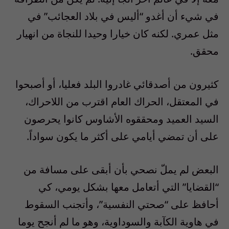
في شيء أن أغدو “أليس في بلاد العجائب” في
مثل عمري. لكنه كان خيارا وحيدا للنجاة من انهيار
محقق.
كثيرون من أصدقائي غادروا البلد فعليا، أو أصبحوا
في المعتقل، الحراك العام اقترب من اللاحراك،
السيد العميد ومحققوه الأشاوس كانوا يحرصون
على أن تمضي أيامي على أكثر ما يكون سواداً.
البعض لم يملّ نصحي بأن أبقى على مسافة من
“القضايا” التي أتعامل معها بشكل يومي، كي
أحافظ على “صحتي النفسية”، وأتجنب السقوط
في هاوية الكآبة والسوداوية، وهو ما لم أنجح يوما