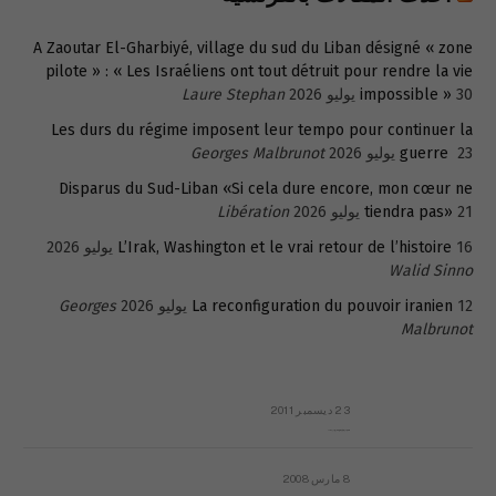
A Zaoutar El-Gharbiyé, village du sud du Liban désigné « zone
pilote » : « Les Israéliens ont tout détruit pour rendre la vie
30 يوليو 2026
impossible »
Laure Stephan
Les durs du régime imposent leur tempo pour continuer la
23 يوليو 2026
guerre
Georges Malbrunot
Disparus du Sud-Liban «Si cela dure encore, mon cœur ne
21 يوليو 2026
tiendra pas»
Libération
16 يوليو 2026
L’Irak, Washington et le vrai retour de l’histoire
Walid Sinno
12 يوليو 2026
La reconfiguration du pouvoir iranien
Georges
Malbrunot
23 ديسمبر 2011
عائلة المهندس طارق الربعة: أين دولة القانون والموسسات؟
8 مارس 2008