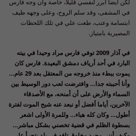
لكن أيضا أبرر لنفسي قليلا، خاصة وأن وجه فارس
في المشفى، وقد سلم الروح، وعلى وجهه طيف
ابتسامة وعتب، طغت علي في تلك اللحظات
المصيرية بامتياز.
في آذار 2009 توفي فارس مراد وحيدا في بيته
البارد في أحد أرياف دمشق البعيدة. فارس كان
يموت ببطء منذ خروجه من المعتقل بعد 29 عام…
وأنا أحببته جدا… وافترضت لعب دور الوسيط بين
السماء والأرض على أن أمنحه، مع الأصدقاء
الآخرين، أياما أفضل أو نبعد عنه شبح الموت لفترة
أطول… وكان كله هباء… وللمرة الأولى اشعر
بسطوة الظلم في قضية تخصني بشكل مباشر…
وكيف أنني مجرد مخلوق تافه في بلد يتجرأ على