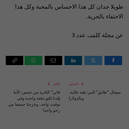
طويلا جدان كل هذا الاحساس بالمحبة وكل هذا
الاحتفاء بالحرية.
عن مجلة كلمنـ، عدد 3
فيسبوك
تويتر
لينكدإن
البريد
واتساب
Copy
الإلكتروني
Link
السابق
التالي
ميشال “طابق” المر: ثقته غالية..
فاتن” الثائرة من حمص: كأننا
وبالدولار!
وُلدنا للتو دفعة واحدة وفي
توقيت واحد، وخرجنا جميعنا من
رحم واحد!