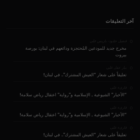
آخر التعليقات
على
فضيل حمّود - باريس
مخرج جديد للمودعين المُحتجزة ودائعهم في لبنان: بورصة
بيروت
على
بيار عقل
تعليقاً على شعار “العيش المشترك”.. في لبنان!
على
قارىء
“الأخبار” الشيوعية ـ الإسلامية و”رواية” اعتقال رياض سلامة!
على
قارىء
“الأخبار” الشيوعية ـ الإسلامية و”رواية” اعتقال رياض سلامة!
على
قارىء
تعليقاً على شعار “العيش المشترك”.. في لبنان!