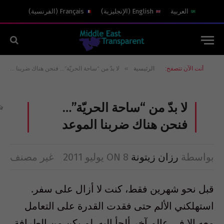
العربية
English
(
الإنجليزية
)
Français
(
الفرنسية
)
»
أنت الآن تتصفح:
الرئيسية
لا بدّ من “ساحة الحريّة”… فنحن هناك ضربنا الموعد
لا بدّ من “ساحة الحريّة”…
فنحن هناك ضربنا الموعد
بواسطة
رزان زيتونة
8 يوليو 2011
ON
غير مصنف
قبل نحو شهرين فقط، كنت لا أزال على سفر.
استهلكني الألم حتى فقدت القدرة على التعامل
معه إلا في عالم آخر ألجأ إليه. لم يكن من الطرافة