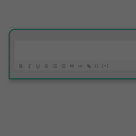
{}
[+]