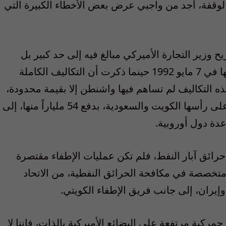
وقفة، أجد من واجبي عرض بعض الأخطاء الكبيرة التي
يح وزير التجارة الأميركي مبالغ فيه إلى حد كبير بل
يناقض ما كشفته وزارة الدفاع الأميركية نفسها في 7 مايو 1992 حينما ذكرت أن التكاليف الكاملة
غت 61 مليار دولار، وهذه التكاليف لم تساهم فيها واشنطن إلا بقيمة محدودة،
حيث تكفلت دول مجلس التعاون الخليجي، وعلى رأسها الكويت والسعودية، بدفع 54 ملياراً منها، إلى
دة دول أوروبية.
فاء حرائق آبار النفط، فلم تكن عمليات الإطفاء مقتصرة
 الأميركية بل ضمت 11 شركة متخصصة في مكافحة الحرائق النفطية، من الاتحاد
إيران، إلى جانب فريق الإطفاء الكويتي.
جمركية مرتفعة على البضائع الأميركية بالذات، فإننا لا