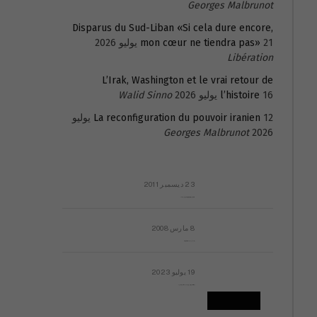
Georges Malbrunot
Disparus du Sud-Liban «Si cela dure encore,
21 يوليو 2026
mon cœur ne tiendra pas»
Libération
L’Irak, Washington et le vrai retour de
16 يوليو 2026
l’histoire
Walid Sinno
La reconfiguration du pouvoir iranien
12 يوليو
Georges Malbrunot
2026
23 ديسمبر 2011
عائلة المهندس طارق الربعة: أين دولة القانون والموسسات؟
8 مارس 2008
رسالة مفتوحة لقداسة البابا شنوده الثالث
19 يوليو 2023
إشكاليات التقويم الهجري، وهل يجدي هذا التقويم أيُ نفع؟