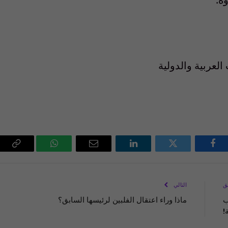
عربية والدولية
فيسبوك
تويتر
لينكدإن
البريد
واتساب
Copy
الإلكتروني
Link
ق
التالي
ب
ماذا وراء اعتقال الفلبين لرئيسها السابق؟
!