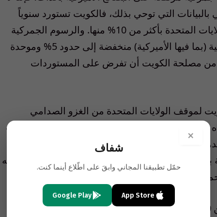
 بالبيانات التي توحي بذلك، فالكويت تستورد سنوياً
بضائع بمبلغ يتجاوز 35 مليار دولار، تستأثر الولايات المتحدة بأكثر من 10% منها. والرسوم الجمركية
التي تتقاضاها الكويت على مستورداتها السلعية (بما فيها الأميركية) منخفضة إلى حدود 5% وموحدة
ا من مصلحة الكويت أن تفرض على المستوردات
كويت لموقف الولايات المتحدة من الغزو الصدامي
ه المساحة، ولو أن الوزير الأميركي رجع إلى تصريحات
×
سفيرة بلاده في الكويت كارين ساساهارا لوجدها تشكر الكويت على تبرعها في عام 2005 بـ 500
شفاف
بعد إعصار كاترينا، واصفة إياه بأنه «أكبر تبرع من نوعه
حمّل تطبيقنا المجاني وابقَ على اطّلاع أينما كنت.
ميمة تجمع البلدين، ونحن نقف معاً عند الحاجة».
Google Play
App Store
ووفقاً لما ذكرته وكالة «بلومبرغ» فإن أكثر من 50% من استثمارات الهيئة الكويتية العامة للاستثمار