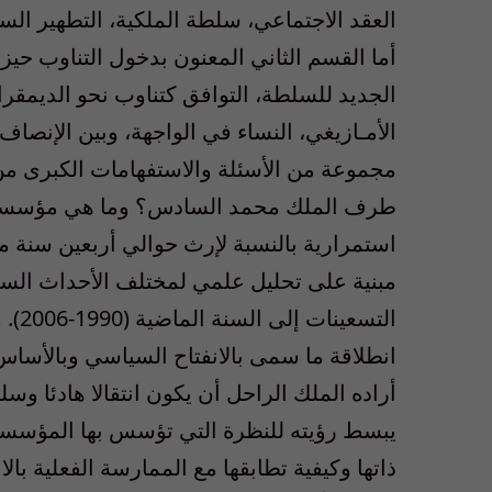
العقد الاجتماعي، سلطة الملكية، التطهير ال
أما القسم الثاني المعنون بدخول التناوب حيز
الجديد للسلطة، التوافق كتناوب نحو الديمقر
الأمـازيغي، النساء في الواجهة، وبين الإنصا
مجموعة من الأسئلة والاستفهامات الكبرى من
طرف الملك محمد السادس؟ وما هي مؤسساتها
استمرارية بالنسبة لإرث حوالي أربعين سنة م
مبنية على تحليل علمي لمختلف الأحداث السياس
التس
انطلاقة ما سمى بالانفتاح السياسي وبالأساس
أراده الملك الراحل أن يكون انتقالا هادئا و
يبسط رؤيته للنظرة التي تؤسس بها المؤسس
ذاتها وكيفية تطابقها مع الممارسة الفعلية بال