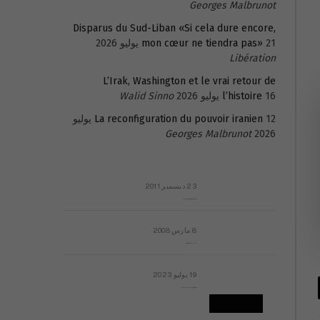
Georges Malbrunot
Disparus du Sud-Liban «Si cela dure encore,
21 يوليو 2026
mon cœur ne tiendra pas»
Libération
L’Irak, Washington et le vrai retour de
16 يوليو 2026
l’histoire
Walid Sinno
La reconfiguration du pouvoir iranien
12 يوليو
Georges Malbrunot
2026
23 ديسمبر 2011
عائلة المهندس طارق الربعة: أين دولة القانون والموسسات؟
8 مارس 2008
رسالة مفتوحة لقداسة البابا شنوده الثالث
19 يوليو 2023
إشكاليات التقويم الهجري، وهل يجدي هذا التقويم أيُ نفع؟