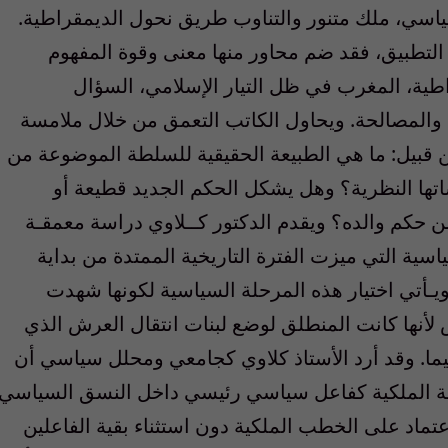
سياسي، ملك متنور والتناوب طريق نحول الديمقراطية.
 التطبيق، فقد ضم محاور منها معنى وقوة المفهوم
اطية، المغرب في ظل التيار الإسلامي، السؤال
ف والمصالحة. ويحاول الكاتب التعمق من خلال ملامسة
 قبيل: ما هي الطبيعة الحقيقية للسلطة الموضوعة من
 النظرية؟ وهل يشكل الحكم الجديد قطيعة أو
ن حكم والده؟ ويقدم الدكتور كــلاوي دراسة معمقـة
ية التي ميزت الفترة التاريخية الممتدة من بداية
عينات إلى السنة الماضية (1990-2006). ويـأتي اختيار هذه المرحلة السياسية لكونها شهدت
 لأنها كانت المنطلق لوضع لبنات انتقال العرش الذي
سليما. وقد أرد الأستاذ كلاوي كجامعي ومحلل سياسي أن
ة الملكية كفاعل سياسي رئيسي داخل النسق السياسي
اعتماد على الخطب الملكية دون استثناء بقية الفاعلين