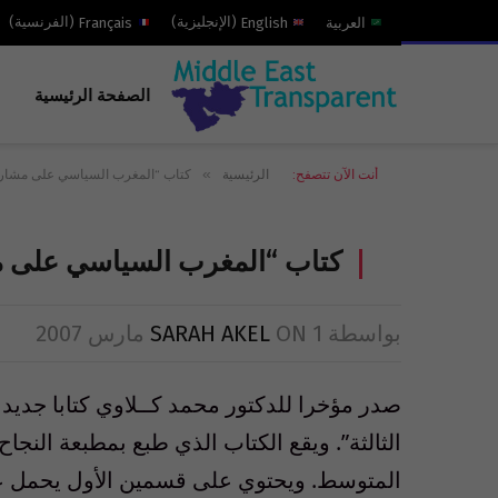
العربية
English
(
الإنجليزية
)
Français
(
الفرنسية
)
الصفحة الرئيسية
»
أنت الآن تتصفح:
الرئيسية
كتاب “المغرب السياسي على مشارف ا
كتاب “المغرب السياسي على مشا
بواسطة
1 مارس 2007
ON
SARAH AKEL
صدر مؤخرا للدكتور محمد كــلاوي كتابا جدي
المتوسط. ويحتوي على قسمين الأول يحمل عنو