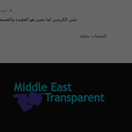
الساب
بئس الكرسي لما يصير هو العقيدة والقضية!
التعليقات مغلقة.