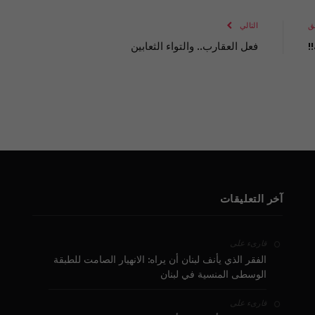
الإلكتروني
Link
ق
التالي
!
فعل العقارب.. والتواء الثعابين
آخر التعليقات
على
قارىء
الفقر الذي يأنف لبنان أن يراه: الانهيار الصامت للطبقة
الوسطى المنسية في لبنان
على
قارىء