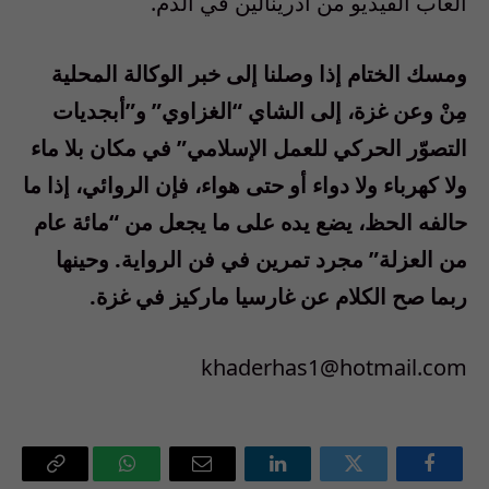
ألعاب الفيديو من أدرينالين في الدم.
ومسك الختام إذا وصلنا إلى خبر الوكالة المحلية
مِنْ وعن غزة، إلى الشاي “الغزاوي” و”أبجديات
التصوّر الحركي للعمل الإسلامي” في مكان بلا ماء
ولا كهرباء ولا دواء أو حتى هواء، فإن الروائي، إذا ما
حالفه الحظ، يضع يده على ما يجعل من “مائة عام
من العزلة” مجرد تمرين في فن الرواية. وحينها
ربما صح الكلام عن غارسيا ماركيز في غزة.
khaderhas1@hotmail.com
فيسبوك
تويتر
لينكدإن
البريد
واتساب
Copy