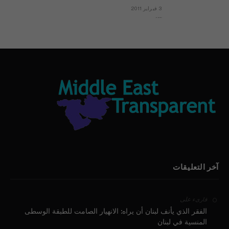
3 فبراير 2011
بيان الأقباط وحتمية التغيير ودعوة للتوقيع
آخر التعليقات
على
قارىء
الفقر الذي يأنف لبنان أن يراه: الانهيار الصامت للطبقة الوسطى
المنسية في لبنان