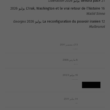
21 يوليو 2026
tiendra pas»
Libération
16 يوليو 2026
L’Irak, Washington et le vrai retour de l’histoire
Walid Sinno
12 يوليو 2026
La reconfiguration du pouvoir iranien
Georges
Malbrunot
23 ديسمبر 2011
عائلة المهندس طارق الربعة: أين دولة القانون والموسسات؟
8 مارس 2008
رسالة مفتوحة لقداسة البابا شنوده الثالث
19 يوليو 2023
إشكاليات التقويم الهجري، وهل يجدي هذا التقويم أيُ نفع؟
14 يناير 2011
ماذا يحدث في ليبيا اليوم الجمعة؟