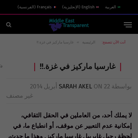
العربية
English
(
الإنجليزية
)
Français
(
الفرنسية
)
»
أنت الآن تتصفح:
الرئيسية
غارسيا ماركيز في غزة.!!
غارسيا ماركيز في غزة.!!
بواسطة
22 أبريل 2014
ON
SARAH AKEL
غير مصنف
لا يملك أحد، من العاملين في الحقل الثقافي،
إمكانية عدم التعبير عن موقف، أو انطباع ما، في
لحظة رحيل غابرييل غارسيا ماركيز. وهذا ما حدث،