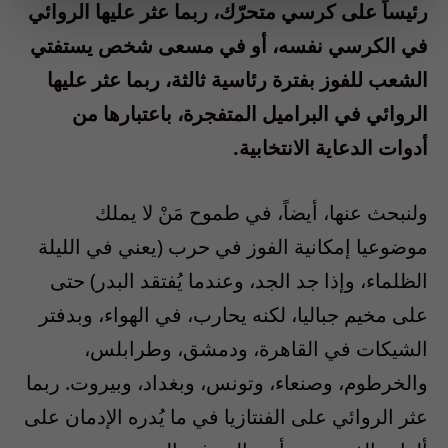
رئيساً على كرسي متحرّك، ربما عثر عليها الروائي
في الكرسي نفسه، أو في مسعى شخص يستفتي
الشعب للفوز بفترة رئاسية ثالثة، ربما عثر عليها
الروائي في البراميل المتفجرة، باعتبارها من
أدوات الدعاية الانتخابية.
ولنبحث عنها، أيضاً، في طموح مَنْ لا يملك
موضوعيا إمكانية الفوز في حرب (يعني في الليلة
الظلماء، وإذا جد الجد، وعندما يُفتقد البدر) حتى
على مخيم جباليا، لكنه يحارب، في الهواء، وبدفتر
الشيكات في القاهرة، ودمشق، وطرابلس،
والخرطوم، وصنعاء، وتونس، وبغداد، وبيروت. ربما
عثر الروائي على الفنتازيا في ما يُدره الإدمان على