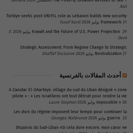
1 أغسطس 2026
The Poverty Lebanon Refuses to See
Samara
Azzi
Türkiye seeks post-UNIFIL role as Lebanon builds new security
31 يوليو 2026
framework
Yusuf Kanli
29 يوليو 2026
Kuwait and the Future of U.S. Power Projection
E.
Dent
Strategic Assessment: From Regime Change to Strategic
27 يوليو 2026
Neutralization
Shaffaf Exclusive
أحدث المقالات بالفرنسية
A Zaoutar El-Gharbiyé, village du sud du Liban désigné « zone
pilote » : « Les Israéliens ont tout détruit pour rendre la vie
30 يوليو 2026
impossible »
Laure Stephan
Les durs du régime imposent leur tempo pour continuer la
23 يوليو 2026
guerre
Georges Malbrunot
Disparus du Sud-Liban «Si cela dure encore, mon cœur ne