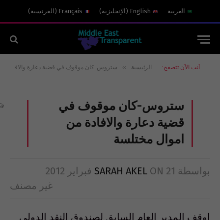
العربية
English
(
الإنجليزية
)
Français
(
الفرنسية
)
»
أنت الآن تتصفح:
الرئيسية
ستروس-كان موقوف في قضية دعارة والافادة من اموال مختلسة
ستروس-كان موقوف في
قضية دعارة والافادة من
اموال مختلسة
بواسطة
21 فبراير 2012
ON
SARAH AKEL
غير مصنف
اوقف المدير العام السابق لصندوق النقد الدولي