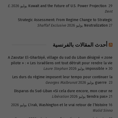
29 يوليو 2026
Kuwait and the Future of U.S. Power Projection
E.
Dent
Strategic Assessment: From Regime Change to Strategic
27 يوليو 2026
Neutralization
Shaffaf Exclusive
أحدث المقالات بالفرنسية
A Zaoutar El-Gharbiyé, village du sud du Liban désigné « zone
pilote » : « Les Israéliens ont tout détruit pour rendre la vie
30 يوليو 2026
impossible »
Laure Stephan
Les durs du régime imposent leur tempo pour continuer la
23 يوليو 2026
guerre
Georges Malbrunot
Disparus du Sud-Liban «Si cela dure encore, mon cœur ne
21 يوليو 2026
tiendra pas»
Libération
16 يوليو 2026
L’Irak, Washington et le vrai retour de l’histoire
Walid Sinno