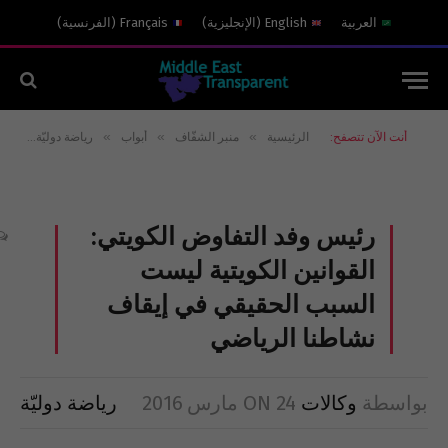
العربية
English
(
الإنجليزية
)
Français
(
الفرنسية
)
»
»
»
»
أنت الآن تتصفح:
الرئيسية
منبر الشفّاف
أبواب
رياضة دوليّة
رئ
رئيس وفد التفاوض الكويتي:
القوانين الكويتية ليست
السبب الحقيقي في إيقاف
نشاطنا الرياضي
بواسطة
وكالات
24 مارس 2016
ON
رياضة دوليّة