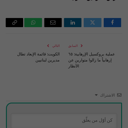
فيسبوك
تويتر
لينكدإن
البريد
واتساب
Copy
الإلكتروني
Link
السابق
التالي
عملية بروكسيل الإرهابية: ٦٥
الكويت: قائمة الإبعاد تطال
إرهابياً ما زالوا متوارين عن
مديرين لبنانيين
الأنظار
الاشتراك