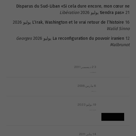
Disparus du Sud-Liban «Si cela dure encore, mon cœur ne
21 يوليو 2026
tiendra pas»
Libération
16 يوليو 2026
L’Irak, Washington et le vrai retour de l’histoire
Walid Sinno
12 يوليو 2026
La reconfiguration du pouvoir iranien
Georges
Malbrunot
23 ديسمبر 2011
عائلة المهندس طارق الربعة: أين دولة القانون والموسسات؟
8 مارس 2008
رسالة مفتوحة لقداسة البابا شنوده الثالث
19 يوليو 2023
إشكاليات التقويم الهجري، وهل يجدي هذا التقويم أيُ نفع؟
14 يناير 2011