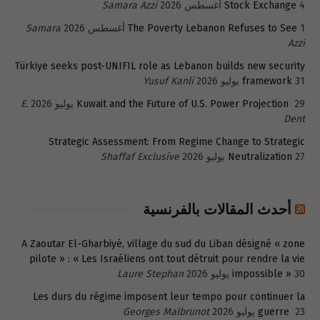
4 أغسطس 2026
Stock Exchange
Samara Azzi
1 أغسطس 2026
The Poverty Lebanon Refuses to See
Samara
Azzi
Türkiye seeks post-UNIFIL role as Lebanon builds new security
31 يوليو 2026
framework
Yusuf Kanli
29 يوليو 2026
Kuwait and the Future of U.S. Power Projection
E.
Dent
Strategic Assessment: From Regime Change to Strategic
27 يوليو 2026
Neutralization
Shaffaf Exclusive
أحدث المقالات بالفرنسية
A Zaoutar El-Gharbiyé, village du sud du Liban désigné « zone
pilote » : « Les Israéliens ont tout détruit pour rendre la vie
30 يوليو 2026
impossible »
Laure Stephan
Les durs du régime imposent leur tempo pour continuer la
23 يوليو 2026
guerre
Georges Malbrunot