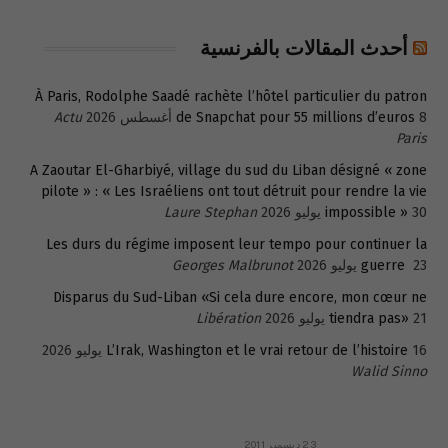
أحدث المقالات بالفرنسية
À Paris, Rodolphe Saadé rachète l’hôtel particulier du patron
8 أغسطس 2026
de Snapchat pour 55 millions d’euros
Actu
Paris
A Zaoutar El-Gharbiyé, village du sud du Liban désigné « zone
pilote » : « Les Israéliens ont tout détruit pour rendre la vie
30 يوليو 2026
impossible »
Laure Stephan
Les durs du régime imposent leur tempo pour continuer la
23 يوليو 2026
guerre
Georges Malbrunot
Disparus du Sud-Liban «Si cela dure encore, mon cœur ne
21 يوليو 2026
tiendra pas»
Libération
16 يوليو 2026
L’Irak, Washington et le vrai retour de l’histoire
Walid Sinno
23 ديسمبر 2011