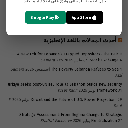
حمّل تطبيقنا المجاني وابقَ على اطّلاع أينما كنت.
Google Play
App Store
أحدث المقالات باللغة الإنجليزية
A New Exit for Lebanon’s Trapped Depositors- The Beirut
4 أغسطس 2026
Stock Exchange
Samara Azzi
1 أغسطس 2026
The Poverty Lebanon Refuses to See
Samara
Azzi
Türkiye seeks post-UNIFIL role as Lebanon builds new security
31 يوليو 2026
framework
Yusuf Kanli
29 يوليو 2026
Kuwait and the Future of U.S. Power Projection
E.
Dent
Strategic Assessment: From Regime Change to Strategic
27 يوليو 2026
Neutralization
Shaffaf Exclusive