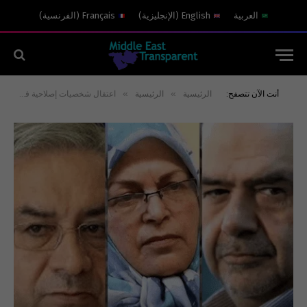
العربية
English
(
الإنجليزية
)
Français
(
الفرنسية
)
»
»
أنت الآن تتصفح:
الرئيسية
الرئيسية
اعتقال شخصيات إصلاحية في طهران بتهمة زعزعة الإستقرار لصالح أميركا وإسرائيل