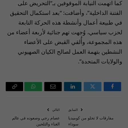
كما اتهمت النيابة الموقوفين بـ”التحريض على
الفتنة الداخلية”، وأضافت: “بعد استكمال التحقيق
في طبيعة أعمال وأنشطة هذه الحركة التابعة
لحزب سياسي، وُجهت تهم جنائية لأربعة أعضاء من
هذه المجموعة، وأُلقي القبض على الأعضاء
النشطين بتهمة العمل لصالح الكيان الصهيوني
والولايات المتحدة”.
فيسبوك
تويتر
لينكدإن
البريد
واتساب
Copy
الإلكتروني
Link
السابق
التالي
مفارقات لا تخلو من كوميديا
عصام رجي وصعوده في عالم
سوداء
الغناء والتلحين