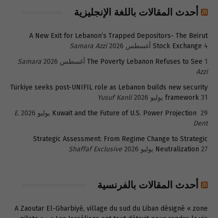
أحدث المقالات باللغة الإنجليزية
A New Exit for Lebanon’s Trapped Depositors- The Beirut
4 أغسطس 2026
Stock Exchange
Samara Azzi
1 أغسطس 2026
The Poverty Lebanon Refuses to See
Samara
Azzi
Türkiye seeks post-UNIFIL role as Lebanon builds new security
31 يوليو 2026
framework
Yusuf Kanli
29 يوليو 2026
Kuwait and the Future of U.S. Power Projection
E.
Dent
Strategic Assessment: From Regime Change to Strategic
27 يوليو 2026
Neutralization
Shaffaf Exclusive
أحدث المقالات بالفرنسية
A Zaoutar El-Gharbiyé, village du sud du Liban désigné « zone