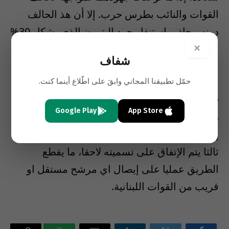
القوات والنائب بطرس حرب. إلا أن هذ الحالف
دونه محاذير إستنفار جرد البترون الذي يشكل 30%
×
من مجمل ناخبي القضاء، في مواجهة تحالف باسيل
شفاف
سعادة، نتيجة تغييب مرشح منه.
حمّل تطبيقنا المجاني وابقَ على اطّلاع أينما كنت.
في زغرتا سوف يسعى الحلف الرباعي الى ضم
Google Play
App Store
ميشال معوض الى الوزير فرنجية
بما يضمن عدم
إحداث أي خرق في لائحة تضمهما الى أي شخص
ثالثا يتم الإتفاق على تسميته لاحقا، ما يقطع
الطريق عمليا على إيصال اي مرشح مستقل او
قريب من القوات اللبنانية.