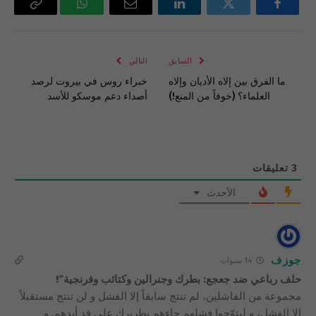
فيسبوك
تويتر
لينكدإن
البريد
واتساب
Copy
الإلكتروني
Link
السابق
التالي
ما الفرق بين إلاه الأديان وإلاه
خبراء روس في بيروت لرصد
العلماء؟ (خوفاً من المنع!)
أصداء دعم موسكو للأسد
3
تعليقات
الأحدث
جوزف
14 سنوات
حلف رباعي ضد جعجع: بطرك وجنرالين وكتائب وفرنجية”!
مجموعة من الفاشلين، لم تنتج سابقاً إلا الفشل و لن تنتج مستقبلاً
إلا الفشل، و ليتوّجوا فشلهم جاءهم بطريرك على قد أيدهم. و