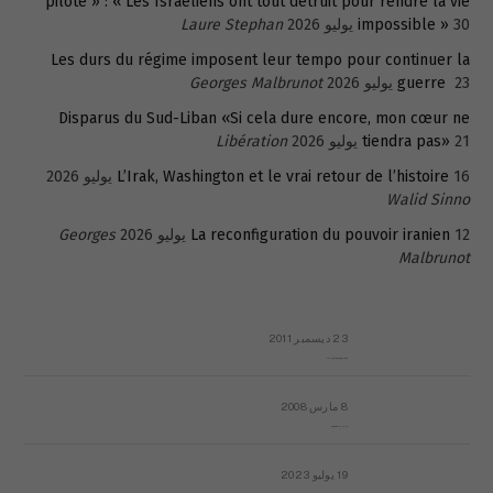
pilote » : « Les Israéliens ont tout détruit pour rendre la vie
30 يوليو 2026
impossible »
Laure Stephan
Les durs du régime imposent leur tempo pour continuer la
23 يوليو 2026
guerre
Georges Malbrunot
Disparus du Sud-Liban «Si cela dure encore, mon cœur ne
21 يوليو 2026
tiendra pas»
Libération
16 يوليو 2026
L’Irak, Washington et le vrai retour de l’histoire
Walid Sinno
12 يوليو 2026
La reconfiguration du pouvoir iranien
Georges
Malbrunot
23 ديسمبر 2011
عائلة المهندس طارق الربعة: أين دولة القانون والموسسات؟
8 مارس 2008
رسالة مفتوحة لقداسة البابا شنوده الثالث
19 يوليو 2023