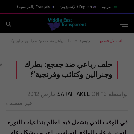
العربية
English
(
الإنجليزية
)
Français
(
الفرنسية
)
»
أنت الآن تتصفح:
الرئيسية
حلف رباعي ضد جعجع: بطرك وجنرالين وكتائب وفرنجية”!
حلف رباعي ضد جعجع: بطرك
وجنرالين وكتائب وفرنجية”!
بواسطة
13 مارس 2012
ON
SARAH AKEL
غير مصنف
في الوقت الذي ينشغل فيه العالم بتداعيات الثورة
السورية على الواقع السياسي العربي بشكل عام