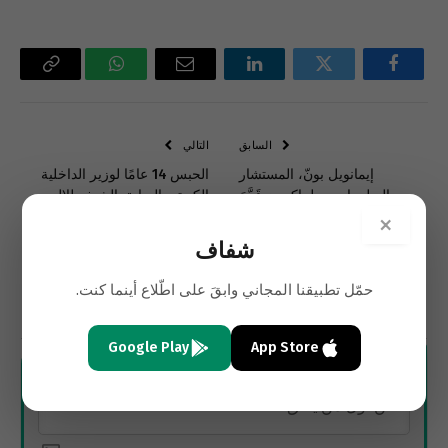
فيسبوك
تويتر
لينكدإن
البريد
واتساب
Copy
الإلكتروني
Link
السابق
التالي
إيمانويل بونّ، المستشار
الحبس 14 عامًا لوزير الداخلية
الدبلوماسي، لماكرون قَدَّمَ
الكويتي السابق الشيخ طلال
استقالته
الخالد
×
شفاف
حمّل تطبيقنا المجاني وابقَ على اطّلاع أينما كنت.
الاشتراك
Google Play
App Store