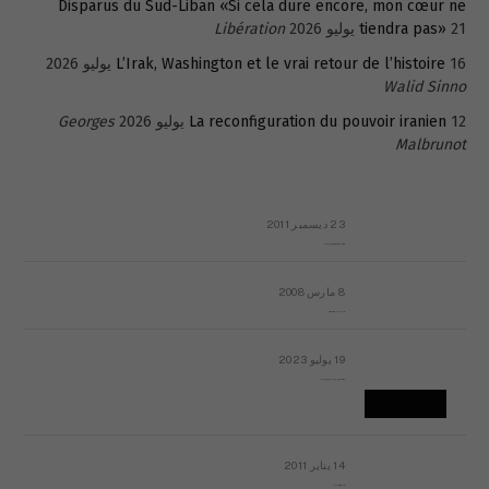
Disparus du Sud-Liban «Si cela dure encore, mon cœur ne
21 يوليو 2026
tiendra pas»
Libération
16 يوليو 2026
L’Irak, Washington et le vrai retour de l’histoire
Walid Sinno
12 يوليو 2026
La reconfiguration du pouvoir iranien
Georges
Malbrunot
23 ديسمبر 2011
عائلة المهندس طارق الربعة: أين دولة القانون والموسسات؟
8 مارس 2008
رسالة مفتوحة لقداسة البابا شنوده الثالث
19 يوليو 2023
إشكاليات التقويم الهجري، وهل يجدي هذا التقويم أيُ نفع؟
14 يناير 2011
ماذا يحدث في ليبيا اليوم الجمعة؟