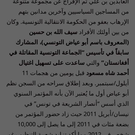
العابدين بن علي تم الإفراج عن مجموعة متنوعة
من المساجين السياسيين وآخرين مدانين بتهم
الإرهاب بعفو من الحكومة الانتقالية التونسية. وكان
من بين أولئك الأفراد
سيف الله بن حسين
(المعروف باسم أبو عياض التونسي)، المشارك
سابقاً في تأسيس “الجماعة التونسية المقاتلة في
أفغانستان”
والتي
ساعدت على تسهيل اغتيال
أحمد شاه مسعود
قبل يومين من هجمات 11
أيلول/سبتمبر. وبعد إطلاق سراحه من السجن نظم
أبو عياض أول ما يُعتبر الآن بأنه المؤتمر السنوي
الذي أسس “أنصار الشريعة في تونس” في
نيسان/أبريل 2011 حيث زاد حضور المؤتمر من
بضعة مئات في 2011 إلى ما يصل إلى 10,000
شخص في 2012 مما أكد تزايد شعبية التنظيم رغم