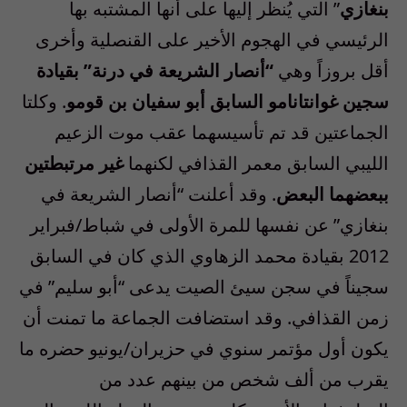
بنغازي
” التي يُنظر إليها على أنها المشتبه بها
الرئيسي في الهجوم الأخير على القنصلية وأخرى
أقل بروزاً وهي
“أنصار الشريعة في درنة” بقيادة
سجين غوانتانامو السابق أبو سفيان بن قومو
. وكلتا
الجماعتين قد تم تأسيسهما عقب موت الزعيم
الليبي السابق معمر القذافي لكنهما
غير مرتبطتين
ببعضهما البعض
. وقد أعلنت “أنصار الشريعة في
بنغازي” عن نفسها للمرة الأولى في شباط/فبراير
2012 بقيادة محمد الزهاوي الذي كان في السابق
سجيناً في سجن سيئ الصيت يدعى “أبو سليم” في
زمن القذافي. وقد استضافت الجماعة ما تمنت أن
يكون أول مؤتمر سنوي في حزيران/يونيو حضره ما
يقرب من ألف شخص من بينهم عدد من