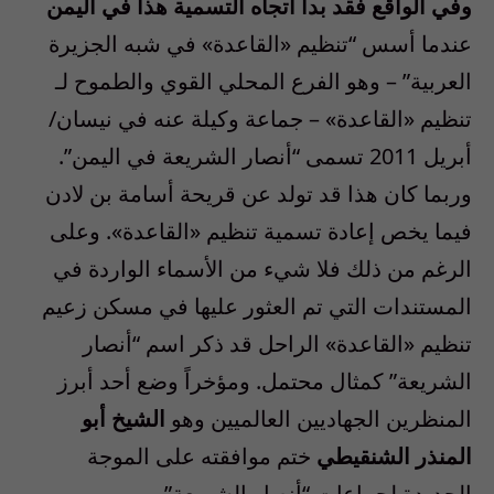
وفي الواقع فقد بدأ اتجاه التسمية هذا في اليمن
عندما أسس “تنظيم «القاعدة» في شبه الجزيرة
العربية” – وهو الفرع المحلي القوي والطموح لـ
تنظيم «القاعدة» – جماعة وكيلة عنه في نيسان/
أبريل 2011 تسمى “أنصار الشريعة في اليمن”.
وربما كان هذا قد تولد عن قريحة أسامة بن لادن
فيما يخص إعادة تسمية تنظيم «القاعدة». وعلى
الرغم من ذلك فلا شيء من الأسماء الواردة في
المستندات التي تم العثور عليها في مسكن زعيم
تنظيم «القاعدة» الراحل قد ذكر اسم “أنصار
الشريعة” كمثال محتمل. ومؤخراً وضع أحد أبرز
المنظرين الجهاديين العالميين وهو
الشيخ أبو
المنذر الشنقيطي
ختم موافقته على الموجة
الجديدة لجماعات “أنصار الشريعة”.