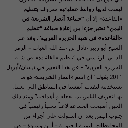
ليست لديها روابط عملياتية معروفة بتنظيم
«القاعدة» إلا أن
“جماعة أنصار الشريعة في
اليمن” تعتبر جزءا من إعادة صياغة “تنظيم
«القاعدة» في شبه الجزيرة العربية”
. وقد عبر
الشيخ أبو زبير عادل بن عبد الله العباب – الرمز
الديني الرئيسي في “تنظيم «القاعدة» في شبه
الجزيرة العربية” – عن هذا التغيير في نيسان/أبريل
2011 بقوله “إن اسم «أنصار الشريعة» هو ما
نستخدمه لتقديم أنفسنا في المناطق التي نعمل
بها لتعريف الناس بما نفعله وبأهدافنا.” ومنذ ذلك
الحين أصبحت الجماعة لاعباً محلياً رئيسياً في
جنوب اليمن بعد أن استولت على أجزاء من
المحافظات اليمنية الجنوبية – أبين وشبوة – في