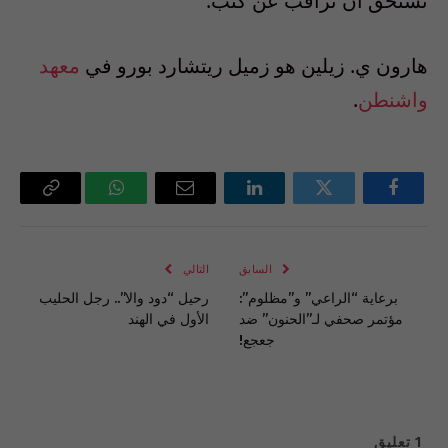
تستحق أن تُراقب عن كثب.
هارون ي. زيلين هو زميل ريتشارد بورو في
معهد
واشنطن
.
فيسبوك
تويتر
لينكدإن
البريد
واتساب
Copy
الإلكتروني
Link
السابق
التالي
برعاية “الراعي” و”مظلوم”:
رحيل “دود والا”.. رجل الحليب
مؤتمر صحفي لـ”الحنون” ضد
الأول في الهند
جعجع!
1
تعليق