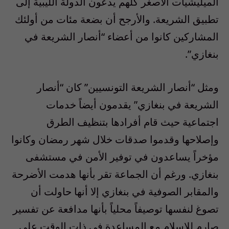
الميليشيات الأصغر كلهم يدعون الدولة الليبية إلى
تطبيق الشريعة. والأرجح أن بضعة مئات من أولئك
المشاركين كانوا من أعضاء “أنصار الشريعة في
بنغازي”.
ومثل “أنصار الشريعة التونسيين” كان “أنصار
الشريعة في بنغازي” يقدمون أيضاً خدمات
اجتماعية حيث قام أفرادها بتنظيف الطرق
وإصلاحها وقدموا صدقات خلال شهر رمضان وكانوا
مؤخراً يساعدون في توفير الأمن في مستشفى
بنغازي. ورغم أن الجماعة تقر بأنها هدمت الأضرحة
والمقابر الصوفية في بنغازي إلا أنها حاولت أن
تصوغ لنفسها توصيفاً محلياً بأنها مدافعة عن تفسير
صارم للإسلام مع المساعدة في ذات الوقت على