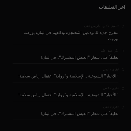
آخر التعليقات
على
فضيل حمّود - باريس
مخرج جديد للمودعين المُحتجزة ودائعهم في لبنان: بورصة
بيروت
على
بيار عقل
تعليقاً على شعار “العيش المشترك”.. في لبنان!
على
قارىء
“الأخبار” الشيوعية ـ الإسلامية و”رواية” اعتقال رياض سلامة!
على
قارىء
“الأخبار” الشيوعية ـ الإسلامية و”رواية” اعتقال رياض سلامة!
على
قارىء
تعليقاً على شعار “العيش المشترك”.. في لبنان!