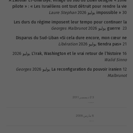
A Zaoutar El-Gharbiyé, village du sud du Liban désigné « zone
pilote » : « Les Israéliens ont tout détruit pour rendre la vie
30 يوليو 2026
impossible »
Laure Stephan
Les durs du régime imposent leur tempo pour continuer la
23 يوليو 2026
guerre
Georges Malbrunot
Disparus du Sud-Liban «Si cela dure encore, mon cœur ne
21 يوليو 2026
tiendra pas»
Libération
16 يوليو 2026
L’Irak, Washington et le vrai retour de l’histoire
Walid Sinno
12 يوليو 2026
La reconfiguration du pouvoir iranien
Georges
Malbrunot
23 ديسمبر 2011
عائلة المهندس طارق الربعة: أين دولة القانون والموسسات؟
8 مارس 2008
رسالة مفتوحة لقداسة البابا شنوده الثالث