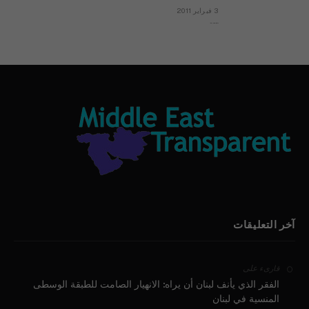
3 فبراير 2011
بيان الأقباط وحتمية التغيير ودعوة للتوقيع
آخر التعليقات
على
قارىء
الفقر الذي يأنف لبنان أن يراه: الانهيار الصامت للطبقة الوسطى
المنسية في لبنان