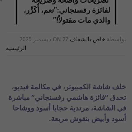
تصريحات واضحة وصريحة
لفائزة رفسنجاني:”نعم، أُكَرٍّر،
والدي مات مقتولاً!”
بواسطة
خاص بالشفاف
27 ديسمبر 2025
ON
الرئيسية
خلف شاشة الكمبيوتر، في مكالمة فيديو،
تحدق “فائزة هاشمي رفسنجاني” مباشرة
في الشاشة، مرتدية حجابا أسود ووشاحا
أسود وأبيض بنقوش مربعة.