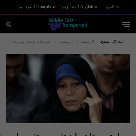
العربية
English
(
الإنجليزية
)
Français
(
الفرنسية
)
»
»
أنت الآن تتصفح:
الرئيسية
الرئيسية
تصريحات واضحة وصريحة لفائزة رفسنجاني:”نعم، أُكَرٍّر، والدي مات مقتولاً!”