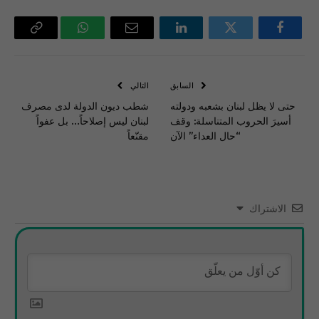
فيسبوك
تويتر
لينكدإن
البريد
واتساب
Copy
الإلكتروني
Link
السابق
التالي
حتى لا يظل لبنان بشعبه ودولته
شطب ديون الدولة لدى مصرف
أسيرَ الحروب المتناسلة: وقف
لبنان ليس إصلاحاً… بل عفواً
“حال العداء” الآن
مقنّعاً
الاشتراك