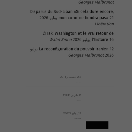
Georges Malbrunot
Disparus du Sud-Liban «Si cela dure encore,
21 يوليو 2026
mon cœur ne tiendra pas»
Libération
L’Irak, Washington et le vrai retour de
16 يوليو 2026
l’histoire
Walid Sinno
La reconfiguration du pouvoir iranien
12 يوليو
Georges Malbrunot
2026
23 ديسمبر 2011
عائلة المهندس طارق الربعة: أين دولة القانون والموسسات؟
8 مارس 2008
رسالة مفتوحة لقداسة البابا شنوده الثالث
19 يوليو 2023
إشكاليات التقويم الهجري، وهل يجدي هذا التقويم أيُ نفع؟