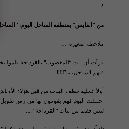
*
من “الفايس” بمنطقة الساحل اليوم: “الساحل” س
ملاحظة صغيرة ….
قرأت أن بيت “المغضوب” بالقرداحة قاموا بخطف
فيهم الساحل…..”!!!!!
أولاً عملية خطف البنات من قبل هؤلاء الأوب
اختلفت اليوم فهم يقومون بها من زمن طويل و
ليس فقط من بنات “القرداحة” ….
ثانياً: بدهم “يربوا الساحل” بخطف بناتها كما ك