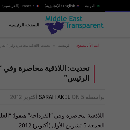
العربية
English
(
الإنجليزية
)
Français
(
الفرنسية
)
الصفحة الرئيسية
»
أنت الآن تتصفح:
الرئيسية
تحديث: اللاذقية محاصرة وفي “القردا
تحديث: اللاذقية محاصرة وفي “ا
الرئيس”
بواسطة
5 أكتوبر 2012
ON
SARAH AKEL
اللاذقية محاصرة وفي “القرداحة” هتفوا: “العل
الجمعة 5 تشرين الأول (أكتوبر) 2012