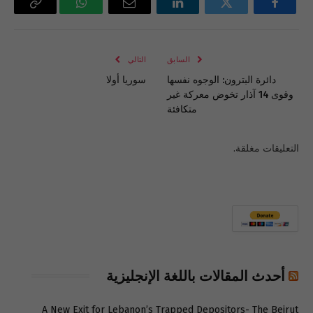
فيسبوك
تويتر
لينكدإن
البريد
واتساب
Copy
الإلكتروني
Link
السابق
التالي
دائرة البترون: الوجوه نفسها
سوريا أولا
وقوى 14 آذار تخوض معركة غير
متكافئة
التعليقات مغلقة.
أحدث المقالات باللغة الإنجليزية
A New Exit for Lebanon’s Trapped Depositors- The Beirut