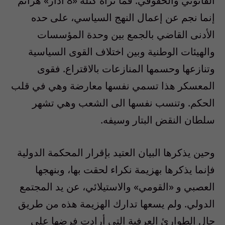
القانوني والحقوقي. فما تراه كتلة «8 آذار» هزائم
إنما نجم عن إعمال النهج السياسي، على حده
الأدنى القاضي بالجمع بين وحدة المؤسسات
والهيئات الوطنية وبين اختلاف القوى السياسية
وتنازعها وحسمها المنازعات بالاقتراع. فقوى
المعسكر هذا تسمي نفسها معارضة وهي في قلب
الحكم. وتنسب نفسها الى الشعب وهي تشهر
سلطان النقض البتار وسيفه.
وحين يذكرها البيان العتيد بإقرار المحكمة الدولية
فإنما يذكرها بهزيمة نكراء لحقت بها، وبنهجها
العصبي و «القومي» والاستيلائي، عن يد المجتمع
الدولي. ولم يسعها تدارك الهزيمة هذه من طريق
حال الطوارئ العرفية التي أرادت فرضها على