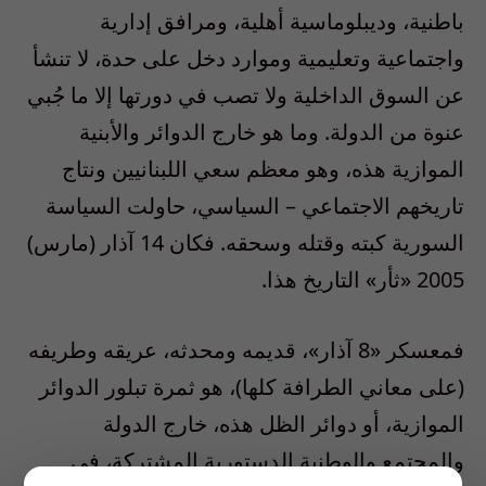
باطنية، وديبلوماسية أهلية، ومرافق إدارية
واجتماعية وتعليمية وموارد دخل على حدة، لا تنشأ
عن السوق الداخلية ولا تصب في دورتها إلا ما جُبي
عنوة من الدولة. وما هو خارج الدوائر والأبنية
الموازية هذه، وهو معظم سعي اللبنانيين ونتاج
تاريخهم الاجتماعي – السياسي، حاولت السياسة
السورية كبته وقتله وسحقه. فكان 14 آذار (مارس)
2005 «ثأر» التاريخ هذا.
فمعسكر «8 آذار»، قديمه ومحدثه، عريقه وطريفه
(على معاني الطرافة كلها)، هو ثمرة تبلور الدوائر
الموازية، أو دوائر الظل هذه، خارج الدولة
والمجتمع والوطنية الدستورية المشتركة، في