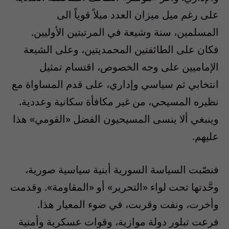
على رغم ميل ميزان العدد ميلاً قوياً الى
المسلمين، سنة وشيعة في المرتبتين الأوليين.
فكان على الطائفتين المحمديتين، وعلى الشيعة
الإماميين على وجه الخصوص، اقتسام تمثيل
انتخابي ثم سياسي وإداري، على قدم المساواة مع
نظيره المسيحي، من غير مكافأة سكانية وعددية.
وينبغي ألا ينسى المسيحيون الفضل «القومي» هذا
عليهم.
فنصّبت السياسة السورية أبنية سياسية صورية،
وحَّدتها تحت لواء «التحرير» أو «المقاومة». وقدمت
وأخرت، ونفت وقربت، في ضوء المعيار هذا.
فرعت تبلور دولة موازية، وقوات عسكرية وأمنية