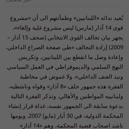
بُعيد ندائه «اللبنانيين» وطمأنتهم الى أن «مشروع
قوى 14 آذار (مارس) ليس مشروع غلبة وإلغاء»،
يجهر بيان تحالف القوى الانتخابي (صحف 15 آذار –
2009) إرادة التحالف «طي صفحة الصراع الداخلي،
وإعادة وصل ما انقطع بين اللبنانيين، وتكريس
النهج السلمي والديموقراطي في العمل السياسي
ونبذ العنف الداخلي». ولا غموض في مخاطبة
الفقرة هذه جمهور حلف «8 آذار» وقواه وناشطيه،
ولبنانييه المواطنين والأهالي. وتذكر الفقرة التالية
بدعوة سابقة الى الجمهور نفسه، غداة قرار إنشاء
المحكمة الدولية، في 30 أيار (مايو) 2007. ويومها
ناشد اصحاب قضية المحكمة، وهم «14 آذار»