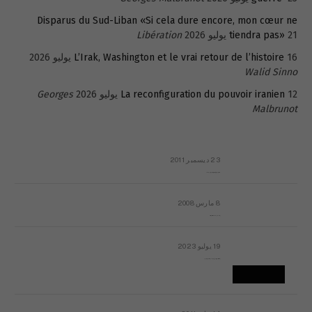
Disparus du Sud-Liban «Si cela dure encore, mon cœur ne
21 يوليو 2026
tiendra pas»
Libération
16 يوليو 2026
L’Irak, Washington et le vrai retour de l’histoire
Walid Sinno
12 يوليو 2026
La reconfiguration du pouvoir iranien
Georges
Malbrunot
23 ديسمبر 2011
عائلة المهندس طارق الربعة: أين دولة القانون والموسسات؟
8 مارس 2008
رسالة مفتوحة لقداسة البابا شنوده الثالث
19 يوليو 2023
إشكاليات التقويم الهجري، وهل يجدي هذا التقويم أيُ نفع؟