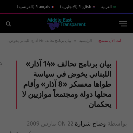
العربية
English
(
الإنجليزية
)
Français
(
الفرنسية
)
»
أنت الآن تتصفح:
الرئيسية
بيان برنامج تحالف «14 آذار» اللبناني يخوض في سياسة طواها معسكر «8 آذار» وأقام محلها دولة ومجتمعاً موازيين لا يحكمان
بيان برنامج تحالف «14 آذار»
اللبناني يخوض في سياسة
طواها معسكر «8 آذار» وأقام
محلها دولة ومجتمعاً موازيين لا
يحكمان
بواسطة
وضاح شرارة
22 مارس 2009
ON
غير مصنف