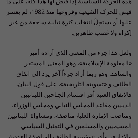
هذه الحركة السياسية إذا قيض لها هذا كله، على ما
قيض للحركة الشيعية وفروعها منذ 1982، لم يعسر
عليها أو يستحِلْ انتخاب كثرة نيابية ساحقة من غير
إكراه ولا غصب ظاهرين.
ولعل هذا جزء من المعنى الذي أراده أمير
«المقاومة الإسلامية». وهو المعنى المستقر
والشاهد. وهو ربما أراد جزءاً آخر يرد الى اتفاق
الطائف و «تسويته التاريخية»، على قول البيان.
فالاتفاق العتيد أقر اقتسام الجناحين اللبنانيين
الدينيين مقاعد المجلس النيابي ومجلس الوزراء،
ومناصب الإمارة العليا، مناصفة، ومساواة اللبنانيين
المسيحيين والمسلمين في التمثيل السياسي
والإداري. وأقر «مؤتمر» الطائف المناصفة العددية