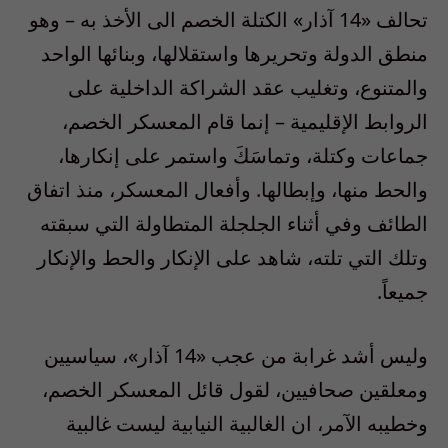
تحالف «14 آذار» الكتلة الخصم الى الأخذ به – وهو
منطق الدولة وتحريرها واستقلالها، وبنائها الواحد
والمتنوع، وتغليب عقد الشراكة الداخلية على
الروابط الإقليمية – إنما قام المعسكر الخصم،
جماعات وكتلة، وتماسَكَ واستمر على إنكارها،
والحط منها، وإبطالها. وأفعال المعسكر، منذ اتفاق
الطائف وفي أثناء الجلجلة المتطاولة التي سبقته
وتلك التي تلته، شاهد على الإنكار والحط والإنكار
جميعاً.
وليس أشد غرابة من عجب «14 آذار»، سياسيين
ومعلقين صحافيين، لقول قائل المعسكر الخصم،
وخطيبه الآمر، ان الغالبية النيابية ليست غالبية