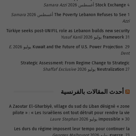
4 أغسطس 2026
Stock Exchange
Samara Azzi
1 أغسطس 2026
The Poverty Lebanon Refuses to See
Samara
Azzi
Türkiye seeks post-UNIFIL role as Lebanon builds new security
31 يوليو 2026
framework
Yusuf Kanli
29 يوليو 2026
Kuwait and the Future of U.S. Power Projection
E.
Dent
Strategic Assessment: From Regime Change to Strategic
27 يوليو 2026
Neutralization
Shaffaf Exclusive
أحدث المقالات بالفرنسية
A Zaoutar El-Gharbiyé, village du sud du Liban désigné « zone
pilote » : « Les Israéliens ont tout détruit pour rendre la vie
30 يوليو 2026
impossible »
Laure Stephan
Les durs du régime imposent leur tempo pour continuer la
23 يوليو 2026
guerre
Georges Malbrunot