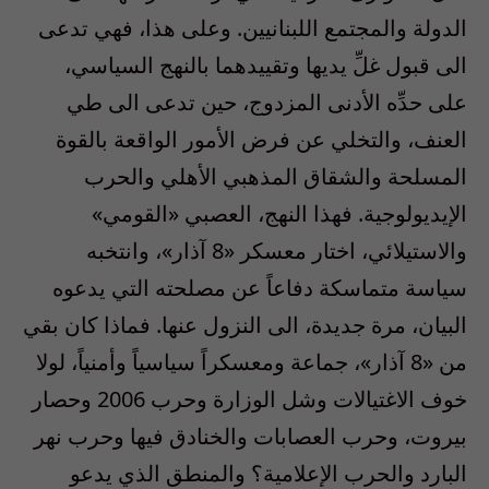
الدولة والمجتمع اللبنانيين. وعلى هذا، فهي تدعى
الى قبول غلِّ يديها وتقييدهما بالنهج السياسي،
على حدِّه الأدنى المزدوج، حين تدعى الى طي
العنف، والتخلي عن فرض الأمور الواقعة بالقوة
المسلحة والشقاق المذهبي الأهلي والحرب
الإيديولوجية. فهذا النهج، العصبي «القومي»
والاستيلائي، اختار معسكر «8 آذار»، وانتخبه
سياسة متماسكة دفاعاً عن مصلحته التي يدعوه
البيان، مرة جديدة، الى النزول عنها. فماذا كان بقي
من «8 آذار»، جماعة ومعسكراً سياسياً وأمنياً، لولا
خوف الاغتيالات وشل الوزارة وحرب 2006 وحصار
بيروت، وحرب العصابات والخنادق فيها وحرب نهر
البارد والحرب الإعلامية؟ والمنطق الذي يدعو