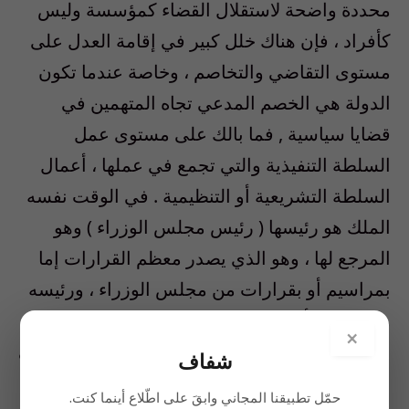
محددة واضحة لاستقلال القضاء كمؤسسة وليس
كأفراد ، فإن هناك خلل كبير في إقامة العدل على
مستوى التقاضي والتخاصم ، وخاصة عندما تكون
الدولة هي الخصم المدعي تجاه المتهمين في
قضايا سياسية , فما بالك على مستوى عمل
السلطة التنفيذية والتي تجمع في عملها ، أعمال
السلطة التشريعية أو التنظيمية . في الوقت نفسه
الملك هو رئيسها ( رئيس مجلس الوزراء ) وهو
المرجع لها ، وهو الذي يصدر معظم القرارات إما
بمراسيم أو بقرارات من مجلس الوزراء ، ورئيسه
وهو الملك أو من ينوب عنه ، والسلطة القضائية
×
بوضعها الحالي وضمن صلاحياتها لا سلطات لها على
شفاف
السلطة التنفيذية والتشريعية ” مجلس الوزراء ” ،
حمّل تطبيقنا المجاني وابقَ على اطّلاع أينما كنت.