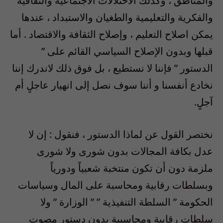
والمناطق ، وكذلك الاختلالات الاجتماعية والثقافية
والفكرية والتعليمية والطغيان والاستبداد ، عندها
يمكن اصلاح التعليم ، وإصلاح الثقافة والاقتصاد . أما
قبلها وبدون الإصلاح السياسي القائم على ”
الدستور ” فإننا لا نستطيع ، بل فوق ذلك لاندرك إننا
نخادع أنفسنا و أننا سوف نصل إلى انهيار عاجلٍ أم
آجلٍ.
نختصر القول عن لماذا الدستور ، فنقول : إن لا
عدل بكافة المجالات بدون شورى ولا شورى
ملزمة دون أن تكون منتخبة شعبياً ودورياً
وبسلطات رقابية ومحاسبة على المال وسياسات
الحكومة ” السلطة التنفيذية ” ” الوزارة ” ولا
سلطات رقابية ومحاسبية بدون دستور مصوت