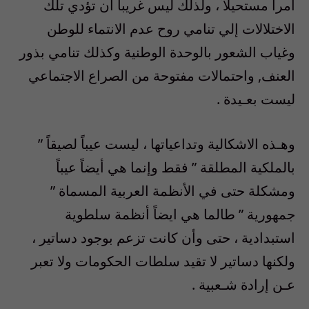
أمراً مستحيلاً ، ولذلك ليس غريباً أن تؤدي تلك
الاختلالات إلي تنامي روح عدم الانتماء للوطن
وغياب الشعور بالوحدة الوطنية وكذلك تنامي بذور
العنف, واحتمالات مفتوحة من الصراع الاجتماعي
ليست بعـيدة .
وهـذه الاشكالية وتداعياتها ، ليست عيباً لصيقاً ”
بالملكية المطلقة ” فقط وإنما هي أيضاً عيباً
ومشكلة حتى في الأنظمة العربية المسماة ”
جمهورية ” طالما هي ايضاً أنظمة سلطوية
استبدادية ، حتى وأن كانت تزعم بوجود دساتير ،
ولكنها دساتير لا تقيد سلطات الحكومات ولا تعبر
عـن إرادة شـعبية .