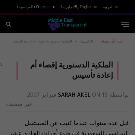
العربية
English
(
الإنجليزية
)
Français
(
الفرنسية
)
»
أنت الآن تتصفح:
الرئيسية
الملكية الدستورية إقصاء أم إعادة تأسيس
الملكية الدستورية إقصاء أم
إعادة تأسيس
بواسطة
15 فبراير 2007
ON
SARAH AKEL
غير مصنف
قبل عدة سنوات عندما كتبت عن المستقبل
السياسي للسعودية في ضوء أحداث الحادي عشر