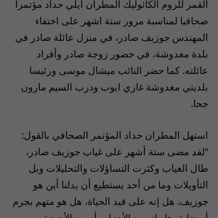
القمر للروم الكاثوليك المطران ايلي حداد مؤتمرا
صحافيا لمناسبة مرور ستة اشهر على اختفاء
المهندس جوزيف صادر، في منزل عائلة صادر في
بلدة مغدوشة، في حضور زوجة صادر وأفراد
عائلته. كما حضر النائب ميشال موسى ورئيسا
بلديتي مغدوشة غازي ايوب ودرب السيم مارون
جحا.
استهل المطران حداد المؤتمر الصحافي بالقول:
“لقد مضى ستة أشهر على غياب جوزيف صادر،
طال الغياب وكثرت التساؤلات والتحليلات وبل
التأويلات وما من أحد يستطيع أن يدلنا أين هو
جوزيف. هل إنه على قيد الحياة، هل هو متهم بجرم
أو جناية، هل إنه مع الأحزاب أم مع الأجهزة