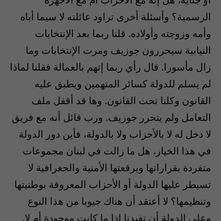
الرسمية؟ وأسئلة أخرى تراود عائلته لا سيما أباه
وأمه وزوجته وأولاده. قلنا ربما بعد الإنتخابات
النيابية سيحررون جوزيف ومرت الإنتخابات وما
زال مأسورا. قال رأي ربما إتهم بالعمالة فقلنا لماذا
لم يسلم للدولة كسائر المتهمين ويطبق عليه
القانون وكلنا تحت القانون. وها قد أقفل ملف
التعامل ولم يتحرر جوزيف. ورب قائل أنه مع فريق
لا دخل له لا بالأحزاب ولا بالدولة، فأين دور الدولة
في هذا الخيار، هل ما زالت في لبنان مجموعات
متفردة بقراراتها وبرقعتها الأمنية والجغرافية لا
تسيطر عليها الدولة أو الأحزاب المعروفة بوطنيتها
وتنظيمها؟ لا أعتقد أن هناك جيوبا من هذا النوع
وعلى الدولة أن تفيدنا إذا ما كانت موجودة أم لا.