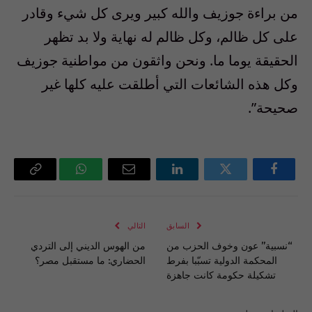
من براءة جوزيف والله كبير ويرى كل شيء وقادر
على كل ظالم، وكل ظالم له نهاية ولا بد تظهر
الحقيقة يوما ما. ونحن واثقون من مواطنية جوزيف
وكل هذه الشائعات التي أطلقت عليه كلها غير
صحيحة”.
فيسبوك
تويتر
لينكدإن
البريد
واتساب
Copy
الإلكتروني
Link
السابق
التالي
“نسبية” عون وخوف الحزب من
من الهوس الديني إلى التردي
المحكمة الدولية تسبّبا بفرط
الحضاري: ما مستقبل مصر؟
تشكيلة حكومة كانت جاهزة