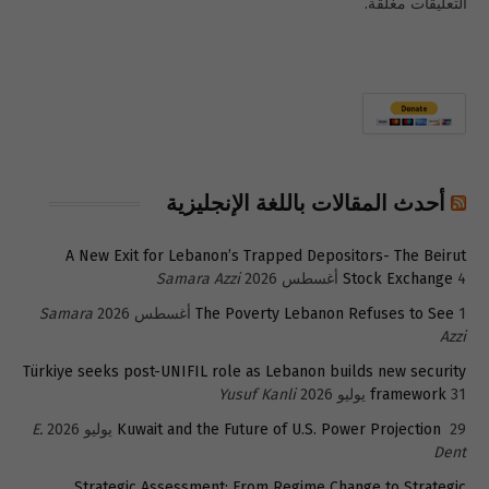
التعليقات مغلقة.
أحدث المقالات باللغة الإنجليزية
A New Exit for Lebanon’s Trapped Depositors- The Beirut
4 أغسطس 2026
Stock Exchange
Samara Azzi
1 أغسطس 2026
The Poverty Lebanon Refuses to See
Samara
Azzi
Türkiye seeks post-UNIFIL role as Lebanon builds new security
31 يوليو 2026
framework
Yusuf Kanli
29 يوليو 2026
Kuwait and the Future of U.S. Power Projection
E.
Dent
Strategic Assessment: From Regime Change to Strategic