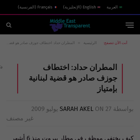
العربية
English
(
الإنجليزية
)
Français
(
الفرنسية
)
»
أنت الآن تتصفح:
الرئيسية
المطران حداد: اختطاف جوزف صادر هو قضية لبنانية بإمتياز
المطران حداد: اختطاف
جوزف صادر هو قضية لبنانية
بإمتياز
بواسطة
27 يوليو 2009
ON
SARAH AKEL
غير مصنف
كيف يختفي موظف في مطار بيروت منذ 6 أشهر