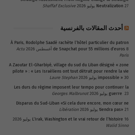
27 يوليو 2026
Neutralization
Shaffaf Exclusive
أحدث المقالات بالفرنسية
À Paris, Rodolphe Saadé rachète l’hôtel particulier du patron
8 أغسطس 2026
de Snapchat pour 55 millions d’euros
Actu
Paris
A Zaoutar El-Gharbiyé, village du sud du Liban désigné « zone
pilote » : « Les Israéliens ont tout détruit pour rendre la vie
30 يوليو 2026
impossible »
Laure Stephan
Les durs du régime imposent leur tempo pour continuer la
23 يوليو 2026
guerre
Georges Malbrunot
Disparus du Sud-Liban «Si cela dure encore, mon cœur ne
21 يوليو 2026
tiendra pas»
Libération
16 يوليو 2026
L’Irak, Washington et le vrai retour de l’histoire
Walid Sinno