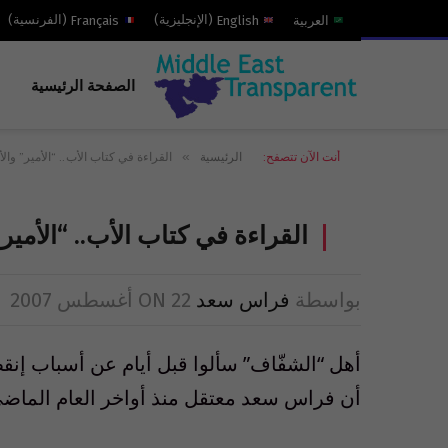
العربية
English
(
الإنجليزية
)
Français
(
الفرنسية
)
الصفحة الرئيسية
»
أنت الآن تتصفح:
الرئيسية
القراءة في كتاب الأب.. “الأمير” وال
القراءة في كتاب الأب.. “الأمير
بواسطة
فراس سعد
22 أغسطس 2007
ON
أهل “الشفّاف” سألوا قبل أيام عن أسباب إنق
أن فراس سعد معتقل منذ أواخر العام الماضي، أي 