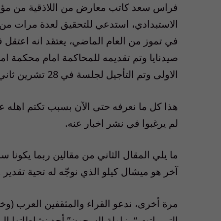
فراس سعد كاتب معارض من اللاذقية من مؤيد
الاستبدادي، استدعي للتحقيق لعدة مرات من ا
في تموز من العام الماضي، يعتقد انه اعتقل
صيدنايا وتم تقديمه للمحاكمة امام محكمة 
الاولى وتم التأجيل لجلسة في 28 تشرين ثاني القادم.
هذا كل ما نعرفه حتى الآن بسبب تكتم اهله على 
لم يرغبوا في نشر اخبار عنه.
ما يلي المقال الثاني من مقالين ربما يكونا 
آخر هو ميشال كيلو الذي نوجّه له تحية تقدير و
مرة أخرى، ندعو القراء والمثقفين العرب (وخ
التي باتت “مزاولة السجون” أحد نشاطاتها الر