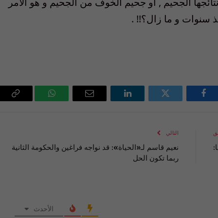
نتائجها الجحيم , أو جحيم الخوف من الجحيم و هو الأمر
 سنوات و ما زال؟!! .
فيسبوك
تويتر
لينكدإن
البريد
واتساب
Copy
الإلكتروني
Link
ق
التالي
:
نعيم قاسم لـ«الحياة»: قد نواجه فراغين والحكومة الثانية
ربما تكون الحل
الأحدث