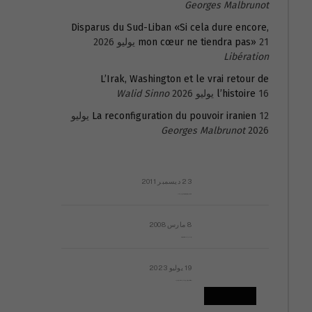
Georges Malbrunot
Disparus du Sud-Liban «Si cela dure encore,
21 يوليو 2026
mon cœur ne tiendra pas»
Libération
L’Irak, Washington et le vrai retour de
16 يوليو 2026
l’histoire
Walid Sinno
La reconfiguration du pouvoir iranien
12 يوليو
Georges Malbrunot
2026
23 ديسمبر 2011
عائلة المهندس طارق الربعة: أين دولة القانون والموسسات؟
8 مارس 2008
رسالة مفتوحة لقداسة البابا شنوده الثالث
19 يوليو 2023
إشكاليات التقويم الهجري، وهل يجدي هذا التقويم أيُ نفع؟