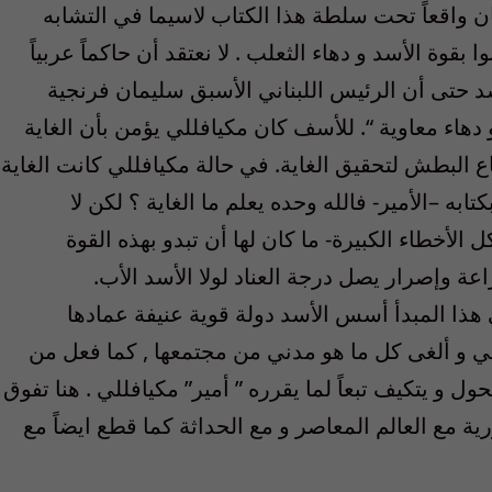
ن واقعاً تحت سلطة هذا الكتاب لاسيما في التشابه
بقوة الأسد و دهاء الثعلب . لا نعتقد أن حاكماً عربياً
د حتى أن الرئيس اللبناني الأسبق سليمان فرنجية
هاء معاوية “. للأسف كان مكيافللي يؤمن بأن الغاية
تباع البطش لتحقيق الغاية. في حالة مكيافللي كانت الغاية
تابه –الأمير- فالله وحده يعلم ما الغاية ؟ لكن لا
لأخطاء الكبيرة- ما كان لها أن تبدو بهذه القوة
عة وإصرار يصل درجة العناد لولا الأسد الأب.
ى هذا المبدأ أسس الأسد دولة قوية عنيفة عمادها
لي و ألغى كل ما هو مدني من مجتمعها , كما فعل من
ول و يتكيف تبعاً لما يقرره ” أمير” مكيافللي . هنا تفوق
ة مع العالم المعاصر و مع الحداثة كما قطع ايضاً مع