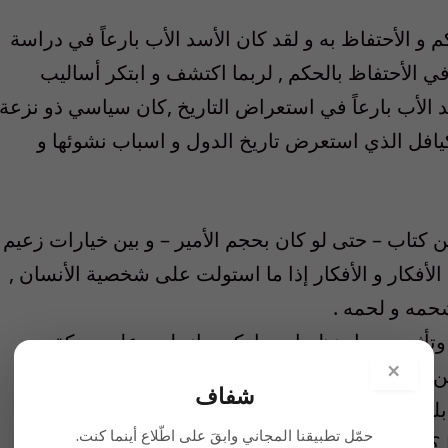
 الأحتفاظ به و لقد كان الأسد الأب بارعاً في دراسة
ي الأحتفاظ بالحكم , لربما اكتشف و ابتكر أساليب
 الأب بارعاً في استعراض التاريخ ,كان سياسي ذو نزعة
يافل الذي استعرض تاريخ الدول و اسباب نشوئها و
 كتاب – حتى لو كان بحجم الأمير – و بين خيارات زعيم
الأفكار و الأفكار إذا ما استولت على شخصية الأنسان ,
شحمه و لحمه .
ي وتأثير مجمل نظريات ماركس-انجلس على حركة
×
ن ينكر تأثير” العقد الأجتماعي” على تطور نظام الحكم
شفاف
لة تأثير كتب من قبيل ” الكتاب الأخضر ” أو سواه من
حمّل تطبيقنا المجاني وابقَ على اطّلاع أينما كنت.
؟