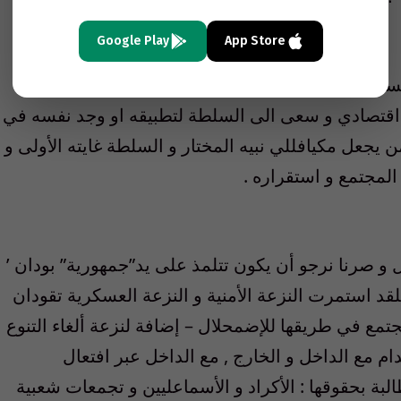
Google Play
App Store
في تأثّر به في شبابه بعد قراءة كتاب لفيلسوف
ي اقتصادي و سعى الى السلطة لتطبيقه او وجد نفسه في
يجعل مكيافللي نبيه المختار و السلطة غايته الأولى و
المجتمع و استقراره .
افل و صرنا نرجو أن يكون تتلمذ على يد”جمهورية” بودان ’
فلقد استمرت النزعة الأمنية و النزعة العسكرية تقودان
ع في طريقها للإضمحلال – إضافة لنزعة ألغاء التنوع
 مع الداخل و الخارج , مع الداخل عبر افتعال
ة بحقوقها : الأكراد و الأسماعليين و تجمعات شعبية