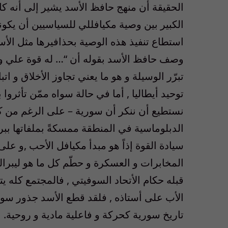
الحقيقة أن منهج حافظ الأسد يشير إلى أنه كا
الكبير بين وصية مكيافللي للسياسيين أن يكونوا 
استطاع تنفيذ هذه الوصية بحذافيرها مثل الأس
وصف حافظ الأسد بقوله أن “… له قوة علي و د
تبرّر الوسيلة و هو ما يعني تجاوز الأخلاق و ا
توحيد أيطاليا , أما في حالة سواه ممّن تأثروا بك
نستطيع أن ننكر أن سورية – على الرغم من كل ا
الدبلوماسية في المنطقة ممسكةً بملفاتها ببرا
سيادة القوة إذاً هو مبدأ مكيافل الأحب ,و عل
المخابرات و العسكرة و حطّم كل ما هو ليبرا
قبله حكام الأتحاد السوفيتي , فالمجتمع كله يتح
الأب على أستاذه , فلقد قطع الأسد جذور سوري
تاريخ سورية كحركة و فاعلية مادية و روحية.