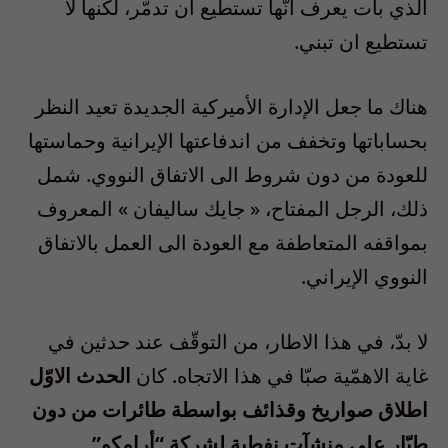
الذي بات يعرف انّها تستطيع ان تدمّر، لكنها لا
تستطيع ان تبني.
هناك ما جعل الإدارة الأميركية الجديدة تعيد النظر
بحساباتها وتخفف من اندفاعتها الإيرانية وحماستها
للعودة من دون شروط الى الاتفاق النووي. شمل
ذلك، الرجل المفتاح، « جايك ساليفان » المعروف
بمواقفه المتعاطفة مع العودة الى العمل بالاتفاق
النووي الإيراني.
لا بدّ، في هذا الاطار، من التوقّف عند حدثين في
غاية الاهمّية صبّا في هذا الاتجاه. كان
الحدث الاوّل
اطلاق صواريخ وقذائف بواسطة طائرات من دون
طيّار على منشآت نفطية لشركة “أرامكو”