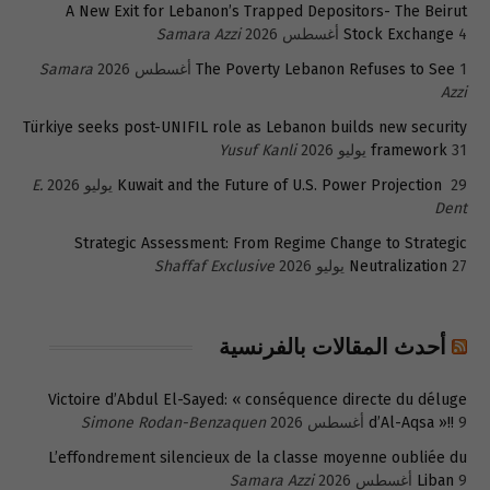
A New Exit for Lebanon’s Trapped Depositors- The Beirut
4 أغسطس 2026
Stock Exchange
Samara Azzi
1 أغسطس 2026
The Poverty Lebanon Refuses to See
Samara
Azzi
Türkiye seeks post-UNIFIL role as Lebanon builds new security
31 يوليو 2026
framework
Yusuf Kanli
29 يوليو 2026
Kuwait and the Future of U.S. Power Projection
E.
Dent
Strategic Assessment: From Regime Change to Strategic
27 يوليو 2026
Neutralization
Shaffaf Exclusive
أحدث المقالات بالفرنسية
Victoire d’Abdul El-Sayed: « conséquence directe du déluge
9 أغسطس 2026
d’Al-Aqsa »!!
Simone Rodan-Benzaquen
L’effondrement silencieux de la classe moyenne oubliée du
9 أغسطس 2026
Liban
Samara Azzi