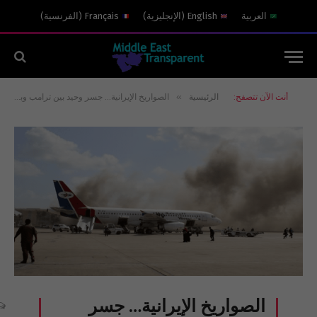
العربية
English
(
الإنجليزية
)
Français
(
الفرنسية
)
»
أنت الآن تتصفح:
الرئيسية
الصواريخ الإيرانية… جسر وحيد بين ترامب وبايدن
الصواريخ الإيرانية… جسر