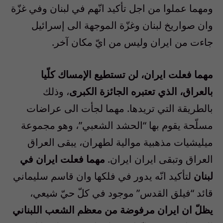
ومهما عملوا من اجل تأكيد انّهم في لبنان وفي غزّة
وان صواريخ لبنان وغزّة الموجهة الى إسرائيل
جاءت من ايران وليس من ايّ مكان آخر.
مهما فعلت ايران، لن تستطيع الإمساك كلّيا
بالعراق، الذي تعتبره الجائزة الكبرى
، وذلك
بالطريقة التي تريدها. مهما لجأت الى عراضات
مسلّحة يقوم بها “الحشد الشعبي”، وهو مجموعة
ميليشيات مذهبية موالية لطهران، يبقى العراق
العراق وتبقى ايران ايران.
مهما فعلت ايران في
لبنان
لتأكيد انّه يدور في فلكها وان قاسم سليماني
قائد “فيلق القدس” موجود في كلّ حيّ شيعي،
يظلّ ان ايران مرفوضة من معظم الشعب اللبناني