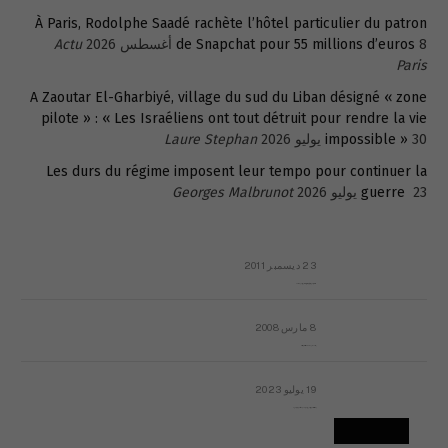
À Paris, Rodolphe Saadé rachète l’hôtel particulier du patron
8 أغسطس 2026
de Snapchat pour 55 millions d’euros
Actu
Paris
A Zaoutar El-Gharbiyé, village du sud du Liban désigné « zone
pilote » : « Les Israéliens ont tout détruit pour rendre la vie
30 يوليو 2026
impossible »
Laure Stephan
Les durs du régime imposent leur tempo pour continuer la
23 يوليو 2026
guerre
Georges Malbrunot
23 ديسمبر 2011
عائلة المهندس طارق الربعة: أين دولة القانون والموسسات؟
8 مارس 2008
رسالة مفتوحة لقداسة البابا شنوده الثالث
19 يوليو 2023
إشكاليات التقويم الهجري، وهل يجدي هذا التقويم أيُ نفع؟