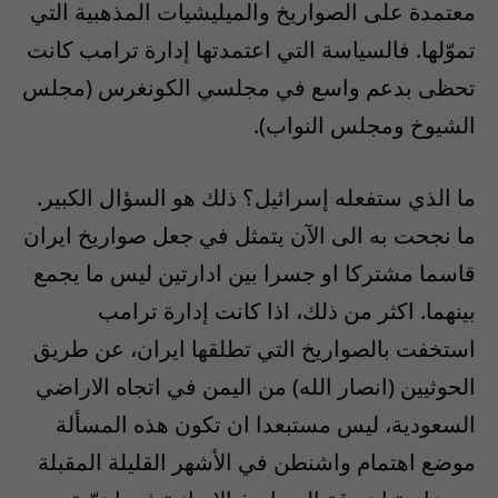
معتمدة على الصواريخ والميليشيات المذهبية التي
تموّلها. فالسياسة التي اعتمدتها إدارة ترامب كانت
تحظى بدعم واسع في مجلسي الكونغرس (مجلس
الشيوخ ومجلس النواب).
ما الذي ستفعله إسرائيل؟ ذلك هو السؤال الكبير.
ما نجحت به الى الآن يتمثل في جعل صواريخ ايران
قاسما مشتركا او جسرا بين ادارتين ليس ما يجمع
بينهما. اكثر من ذلك، اذا كانت إدارة ترامب
استخفت بالصواريخ التي تطلقها ايران، عن طريق
الحوثيين (انصار الله) من اليمن في اتجاه الاراضي
السعودية، ليس مستبعدا ان تكون هذه المسألة
موضع اهتمام واشنطن في الأشهر القليلة المقبلة