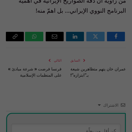
من زاوية ان دقة الصواريخ الإيرانية في اهمّية
البرنامج النووي الإيراني… بل اهمّ منه!
فيسبوك
تويتر
لينكدإن
البريد
واتساب
Copy
الإلكتروني
Link
السابق
التالي
عمران خان يتهم متظاهرين شيعة
فرنسا فرضت « شرعة مبادئ »
بـ”ابتزازه”!
على المنظمات الإسلامية
الاشتراك