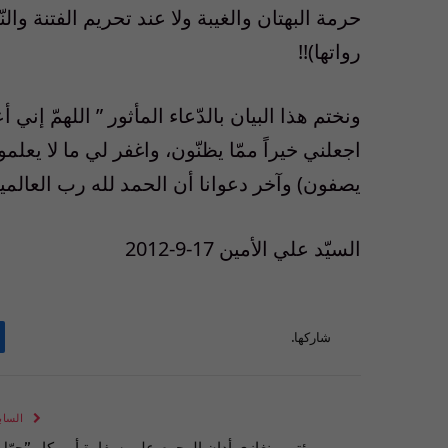
حرمة البهتان والغيبة ولا عند تحريم الفتنة والنّ
رواتها)!!
ونختم هذا البيان بالدّعاء المأثور ” اللهمّ إ
اجعلني خيراً ممّا يظنّون، واغفر لي ما لا يع
يصفون) وآخر دعوانا أن الحمد لله رب العالمي
السيّد علي الأمين 17-9-2012 ‎
شاركها.
الساب