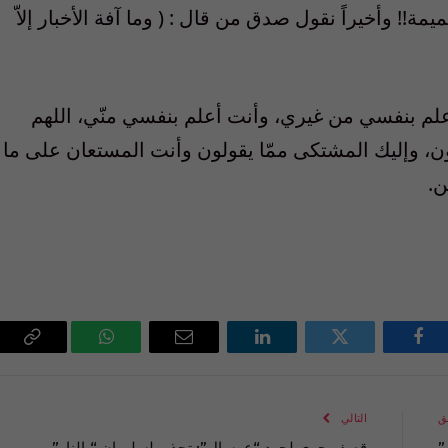
ميمة!! وأخيراً نقول صدق من قال : ( وما آفة الأخبار إلاّ
ني أعلم بنفسي من غيري، وأنت أعلم بنفسي منّي، اللهم
لمون، وإليك المشتكى ممّا يقولون وأنت المستعان على ما
ن.
فيسبوك
تويتر
لينكدإن
البريد
واتساب
Copy
الإلكتروني
Link
ق
التالي