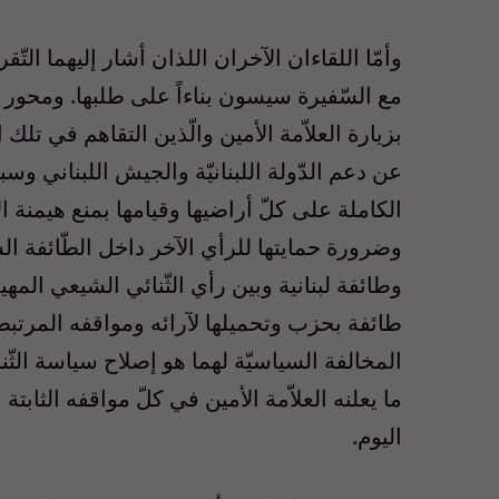
وأمّا اللقاءان الآخران اللذان أشار إليهما التّ
مع السّفيرة سيسون بناءاً على طلبها. ومحور 
بزيارة العلاّمة الأمين والّذين التقاهم في تلك
عن دعم الدّولة اللبنانيّة والجيش اللبناني
الكاملة على كلّ أراضيها وقيامها بمنع هيمنة 
وضرورة حمايتها للرأي الآخر داخل الطّائفة ا
وطائفة لبنانية وبين رأي الثّنائي الشيعي الم
طائفة بحزب وتحميلها لآرائه ومواقفه المرتبطة
المخالفة السياسيّة لهما هو إصلاح سياسة الثّن
ما يعلنه العلاّمة الأمين في كلّ مواقفه الثابت
اليوم.