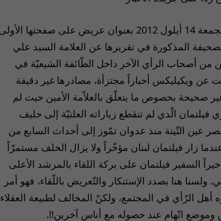
طالعتنا جريدة الأخبار في عددها الصادر يوم الجمعة 14 أيلول 2012 بعنوان عريض على صفحتها الأولى
صحيفة المذكورة في تقريرها عن العلامة السيد علي
من أصحاب الرأي الآخر داخل الطّائفة الشيعيّة في
لت عن ويكيليكس أخباراً مجتزأة، مصادرها غير دقيقة
ر صحيحة بخصوص ما يتعلّق بالعلاّمة الأمين حيث لم
ي فيلتمان الّذي لم تنقطع زياراته العلنيّة إلى حليف
ر عين التّينة منذ عدوان تمّوز إلى أحداث السابع من
ندما زار فيلتمان لبنان مؤخّراً ولا يزال الخلف مستمرّاً
اً السفير فيلتمان على بركة اللقاء بالمرشد الأعلى
. ولسنا هنا بصدد الإستنكار والتّعريض باللّقاء، فهو أمر
ل الرّأي في المجتمع، ولكنّ المخالف لطبيعة العقلاء
 وموضع اتّهامٍ عند حصوله مع أناسٍ آخرين!!.