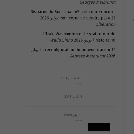
Georges Malbrunot
Disparus du Sud-Liban «Si cela dure encore,
21 يوليو 2026
mon cœur ne tiendra pas»
Libération
L’Irak, Washington et le vrai retour de
16 يوليو 2026
l’histoire
Walid Sinno
La reconfiguration du pouvoir iranien
12 يوليو
Georges Malbrunot
2026
23 ديسمبر 2011
عائلة المهندس طارق الربعة: أين دولة القانون والموسسات؟
8 مارس 2008
رسالة مفتوحة لقداسة البابا شنوده الثالث
19 يوليو 2023
إشكاليات التقويم الهجري، وهل يجدي هذا التقويم أيُ نفع؟