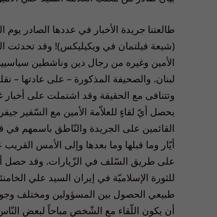
(شيعة فيلتمان في ويكيليكس)! وقد تحدثت ال
الأمين وغيره من رجال دين وناشطين سياسيين 
لبنان. والصحيفة المذكورة – على عادتها – نق
وتتنافى مع الحقيقة وقد اشتملت على أخبار غي
يحصل أيّ لقاءٍ للعلاّمة الأمين مع السّفير جيفر
القائمين على الجريدة والنّاطق باسمهم في قص
أيّار وما قبلها وما بعدها وإلى الأمس القريب ع
على طريق السّلف في الزّيارات. وقد حصل أخير
للثورة الإسلاميّة في إيران السيد علي الخامنئي
طبيعي الحصول بين المسؤولين ومختلف وجوه أه
أن يكون اللّقاء مع الشّخص مباحاً لبعض النّاس