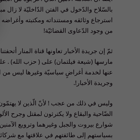
بالسّلاح والدّخول في الفتن الدّاخليّة لا زال 
استرجاع وثائقه ومستنداته ومكتبته وأغراضه ال
من وجود الدّعاوى القضائيّة!
ثمّ إن جريدة الأخبار تعاونها قناة المنار أتحف
مارسها (شيعة فيلتمان) على ( حزب الله) . عل
عنها لخدمة أغراضٍ سياسيّة وغيرها ليس من ال
وجريدة الأخبار!.
وليس في ذلك من عجب ! لأنّ الّذين لا يهتمّو
الضّاحية والبقاع ولا يكترثون لمقتل وجرح الأ
شوارع بيروت والجبل وغيرهما وترويع الآمنين 
بسياستهم إلى طائفتهم في علاقتها مع شركائها