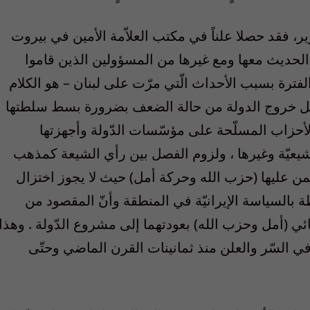
قرير، فقد حصلا علناً في مكتب العلاّمة الأمين في بيروت
الحديث معها ومع غيرها من المسؤولين الذين قاموا
 الفترة بسبب الأحداث الّتي مرّت على لبنان – هو الكلام
 وسبل خروج الدولة من حالة الضعف بضرورة بسط سلطتها
الأحزاب المسلّحة على مؤسّسات الدّولة وأجهزتها
لشيعيّة وغيرها ، ولزوم الفصل بين رأي الشيعة كمذهب
هيمن عليها (حزب الله وحركة أمل) حيث لا يجوز اختزال
 بالسياسة الإيرانيّة في المنطقة وأنّ المقصود من
ائي (أمل وحزب الله) بعودتهما إلى مشروع الدّولة . وهذا
ة في السّر والعلن منذ ثمانينات القرن الماضي وحتّى