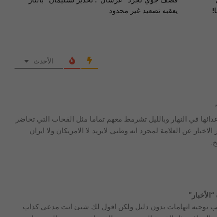
”
قصف جوي لجرد “عرسال”: تحذير لسليمان “بالنار”
!
يعقبه تصعيد غير محدود
الأحدث
ئها في النهار وبالليل تشرمط معهم تماما مثل القحاب التي تحاضر
لاخبار عن العلامة لمجرد انه وطني لايريد لا الامريكان ولا ايران
.
“الأخبار”
يب توجيه اتهامات بدون دليل ولكن اقول لك شيئ انت مدعي كذاب