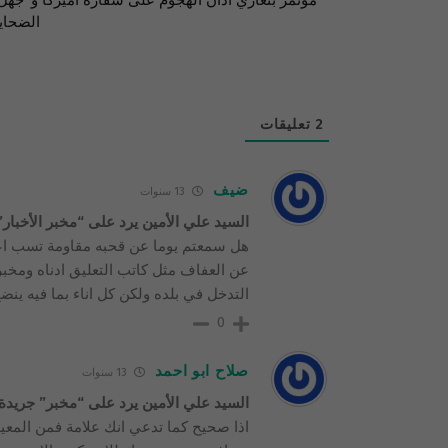
مؤتمر بنغازي أدان الهجوم على سفارة أميركا و”جهّل
الضحايا
2
تعليقات
ضيف
13 سنوات
السيد علي الأمين يرد على “مخبر الأخبار”
هل سمعتم يوما عن قحبه مقاومة تسب اعدا
عن العفاف مثل كاتب التعليق ادناه ومخبر ا
التدخل في بلده ولكن كل اناء بما فيه ينضح
0
صلاح ابو احمد
13 سنوات
السيد علي الأمين يرد على “مخبر” جريدة 
اذا صحيح كما تدعي انك علامة فمن المع