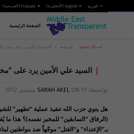
العربية
English
(
الإنجليزية
)
Français
(
الفرنسية
)
الصفحة الرئيسية
»
أنت الآن تتصفح:
الرئيسية
السيد علي الأمين يرد على “مخبر الأ
السيد علي الأمين يرد على “مخبر
بواسطة
17 سبتمبر 2012
ON
SARAH AKEL
هل ينوي حزب الله تنفيذ عملية “تطهير” للش
(الرفاق “السابقين” للمخبر نفسه)؟ هذا ما يُفه
بـ”الإعتداء” و”القتل” موجّهاً ضد مواطنين لبناني