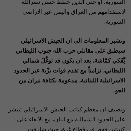
السورية، او حتى الذين خَطَّطَ حسن نصرالله
لاستقدامهم من العراق واليمن عبر الاراضي
السورية
.
وتشير المعلومات الى ان الجيش الاسرائيلي
سيطبق على مقاتلي حزب الله جنوب الليطاني
بَِّفَكي كمّاشة، بعد ان يكون قد توغَّلَ شمالي
الليطاني، تزامناً مع تقدم قوات برِّية عبر الحدود
الاسرائيلية اللبنانية، مدعومة بكثافة نيران من
الجو
.
وتضيف ان معظم كتائب الجيش الاسرائيلي تنتشر
على الحدود الشمالية مع لبنان، مع الابقاء على
كتيبتين فقط في قطاع غزة، حيث شارفت