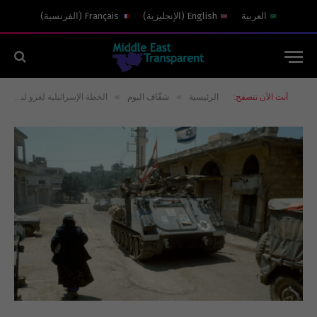
العربية
English
(
الإنجليزية
)
Français
(
الفرنسية
)
»
»
أنت الآن تتصفح:
الرئيسية
شفّاف اليوم
الخطة الإسرائيلية لغزو لبنان والقضاء على “فرقة الرضوان”