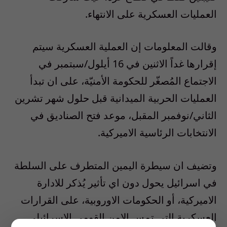
العمليات العسكرية على الانتهاء
.
وقالت المعلومات إن العملية العسكرية سيتم
إقرارها غداً الاثنين في 16
أيلول/سبتمبر في
الاجتماع المُصغّر للحكومة الأمنيّة، على ان تبدأ
العمليات الحربية الميدانية قبل حلول شهر تشرين
الثاني/نوفمبر المقبل، موعد فتح الصناديق في
الانتخابات الرئاسية الاميركية
.
وتضيف ان سيطرة اليمين المتطرف على السلطة
في اسرائيل يحول دون اي تأثير يُذكر للادارة
الاميركية، أو الحكومات الاوروبية، على القرارات
العسكرية التي تمس الامن القومي الاسرائيلي,