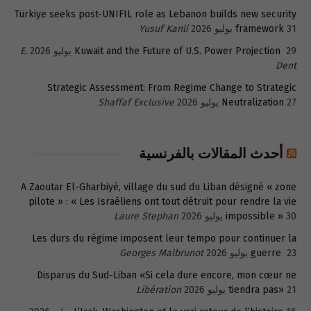
Türkiye seeks post-UNIFIL role as Lebanon builds new security
31 يوليو 2026
framework
Yusuf Kanli
29 يوليو 2026
Kuwait and the Future of U.S. Power Projection
E.
Dent
Strategic Assessment: From Regime Change to Strategic
27 يوليو 2026
Neutralization
Shaffaf Exclusive
أحدث المقالات بالفرنسية
A Zaoutar El-Gharbiyé, village du sud du Liban désigné « zone
pilote » : « Les Israéliens ont tout détruit pour rendre la vie
30 يوليو 2026
impossible »
Laure Stephan
Les durs du régime imposent leur tempo pour continuer la
23 يوليو 2026
guerre
Georges Malbrunot
Disparus du Sud-Liban «Si cela dure encore, mon cœur ne
21 يوليو 2026
tiendra pas»
Libération