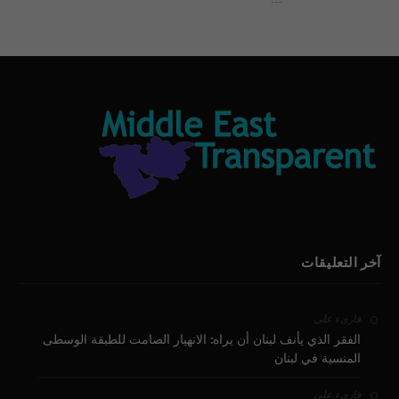
بيان الأقباط وحتمية التغيير ودعوة للتوقيع
آخر التعليقات
على
قارىء
الفقر الذي يأنف لبنان أن يراه: الانهيار الصامت للطبقة الوسطى
المنسية في لبنان
على
قارىء