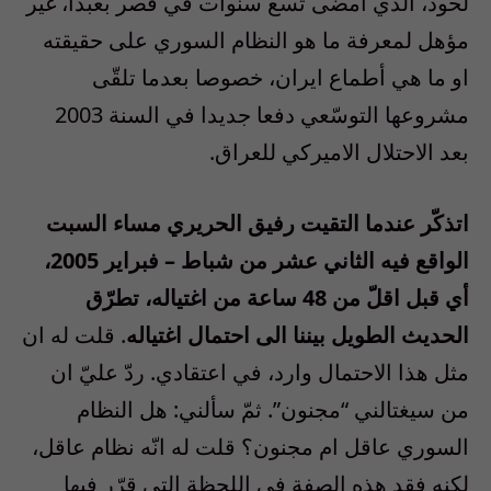
لحود، الذي امضى تسع سنوات في قصر بعبدا، غير
مؤهل لمعرفة ما هو النظام السوري على حقيقته
او ما هي أطماع ايران، خصوصا بعدما تلقّى
مشروعها التوسّعي دفعا جديدا في السنة 2003
بعد الاحتلال الاميركي للعراق.
اتذكّر عندما التقيت رفيق الحريري مساء السبت
الواقع فيه الثاني عشر من شباط – فبراير 2005،
أي قبل اقلّ من 48 ساعة من اغتياله، تطرّق
الحديث الطويل بيننا الى احتمال اغتياله
. قلت له ان
مثل هذا الاحتمال وارد، في اعتقادي. ردّ عليّ ان
من سيغتالني “مجنون”. ثمّ سألني: هل النظام
السوري عاقل ام مجنون؟ قلت له انّه نظام عاقل،
لكنه فقد هذه الصفة في اللحظة التي قرّر فيها