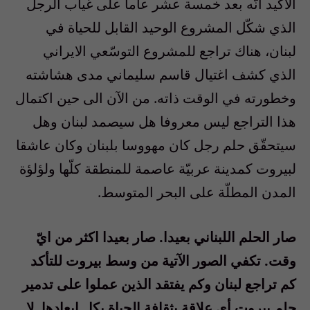
الأكيد انّه بعد خمسة عشر عاما على غياب الرجل
الذي شكّل المشروع الوحيد القابل للحياة في
لبنان، هناك تراجع للمشروع التوسّعي الايراني
الذي كشف اغتيال قاسم سليماني مدى هشاشته
وخطورته في الوقت ذاته. من الآن الى حين اكتمال
هذا التراجع ليس معروفا هل سيصمد لبنان وهل
سيتحقّق حلم رجل كان مهووسا بلبنان وكان عاشقا
لبيروت كمدينة عربيّة عاصمة للمنطقة كلّها ولؤلؤة
المدن المطلّة على البحر المتوسط.
صار الحلم اللبناني بعيدا. صار بعيدا اكثر من ايّ
وقت. تكفي الصور الآتية من وسط بيروت للتأكد
كم تراجع لبنان وكم يفتقد الذين عملوا على تدمير
حلم بيروت أي علاقة بثقافة الحياة بكل ابعادها. لا