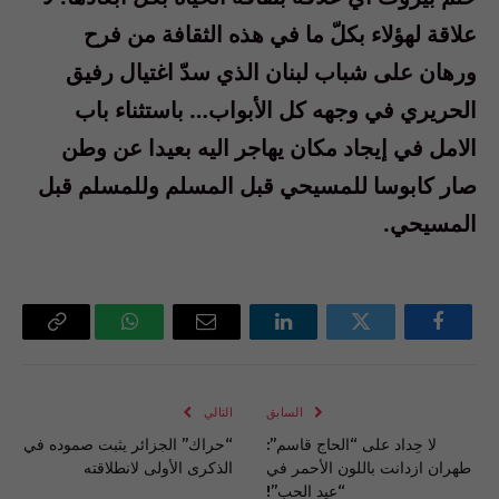
علاقة لهؤلاء بكلّ ما في هذه الثقافة من فرح
ورهان على شباب لبنان الذي سدّ اغتيال رفيق
الحريري في وجهه كل الأبواب… باستثناء باب
الامل في إيجاد مكان يهاجر اليه بعيدا عن وطن
صار كابوسا للمسيحي قبل المسلم وللمسلم قبل
المسيحي.
فيسبوك
تويتر
لينكدإن
البريد
واتساب
Copy
الإلكتروني
Link
السابق
التالي
لا حِداد على “الحاج قاسم”:
“حراك” الجزائر يثبت صموده في
طهران ازدانت باللون الأحمر في
الذكرى الأولى لانطلاقته
“عيد الحب”!