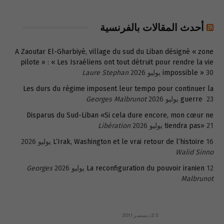
أحدث المقالات بالفرنسية
A Zaoutar El-Gharbiyé, village du sud du Liban désigné « zone
pilote » : « Les Israéliens ont tout détruit pour rendre la vie
30 يوليو 2026
impossible »
Laure Stephan
Les durs du régime imposent leur tempo pour continuer la
23 يوليو 2026
guerre
Georges Malbrunot
Disparus du Sud-Liban «Si cela dure encore, mon cœur ne
21 يوليو 2026
tiendra pas»
Libération
16 يوليو 2026
L’Irak, Washington et le vrai retour de l’histoire
Walid Sinno
12 يوليو 2026
La reconfiguration du pouvoir iranien
Georges
Malbrunot
23 ديسمبر 2011