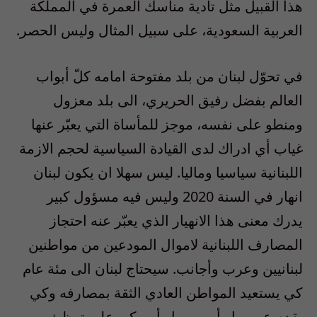
هذا القبيل مثل تأدية مناسك العمرة في المملكة
العربية السعودية، على سبيل المثال وليس الحصر.
في تحوّل لبنان من بلد مفتوحة امامه كلّ أبواب
العالم بفضل رفيق الحريري، الى بلد معزول
ومنطو على نفسه، موجز للمأساة التي يعبّر عنها
غياب أي ادراك لدى القيادة السياسية لحجم الازمة
اللبنانية سياسيا وماليا. ليس سهلا ان يكون لبنان
انهار في السنة 2020 وليس فيه مسؤول كبير
يدرك معنى هذا الانهيار الذي يعبّر عنه احتجاز
المصارف اللبنانية لاموال المودعين من مواطنين
لبنانيين وعرب وأجانب. سيحتاج لبنان الى مئة عام
كي يستعيد المواطن العادي الثقة بمصارفه وكي
يقدم عربي او أوروبي او أميركي على توظيف