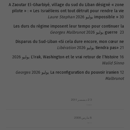
A Zaoutar El-Gharbiyé, village du sud du Liban désigné « zone
pilote » : « Les Israéliens ont tout détruit pour rendre la vie
30 يوليو 2026
impossible »
Laure Stephan
Les durs du régime imposent leur tempo pour continuer la
23 يوليو 2026
guerre
Georges Malbrunot
Disparus du Sud-Liban «Si cela dure encore, mon cœur ne
21 يوليو 2026
tiendra pas»
Libération
16 يوليو 2026
L’Irak, Washington et le vrai retour de l’histoire
Walid Sinno
12 يوليو 2026
La reconfiguration du pouvoir iranien
Georges
Malbrunot
23 ديسمبر 2011
عائلة المهندس طارق الربعة: أين دولة القانون والموسسات؟
8 مارس 2008
رسالة مفتوحة لقداسة البابا شنوده الثالث