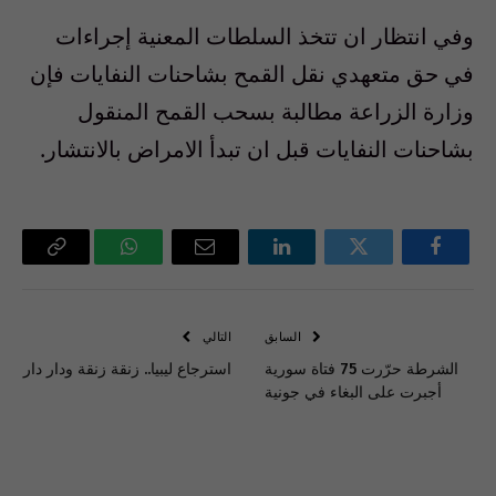
وفي انتظار ان تتخذ السلطات المعنية إجراءات
في حق متعهدي نقل القمح بشاحنات النفايات فإن
وزارة الزراعة مطالبة بسحب القمح المنقول
بشاحنات النفايات قبل ان تبدأ الامراض بالانتشار.
فيسبوك
تويتر
لينكدإن
البريد
واتساب
Copy
الإلكتروني
Link
السابق
التالي
الشرطة حرّرت 75 فتاة سورية
استرجاع ليبيا.. زنقة زنقة ودار دار
أجبرت على البغاء في جونية