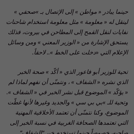
حينما يبادر « مواطن » إلى الإتصال بـ »صحفي »
لينقل له « معلومة » مثل معلومة استخدام شاحنات
نفايات لنقل القمح إلى المطاحن في بيروت، فذلك
يستحق الإشارة من « الوزير المعني » ومن وسائل
الإعلام التي «دخلت على الخط ».. لاحقاً.
تحية للوزير أبو فاعور الذي « أكّد » صحة الخبر
الذي نشره « الشفاف » ، ونتمنّى أن نفهم لماذا لم
« يؤكّد » الموضوع قبل نشر الخبر في « الشفاف ».
وتحية للـ »بي بي سي » والجديد وغيرها لأنها غطّت
الموضوع، وكنا نتمنّى أن تعتمد الأخلاقية المهنية
التي تعتمدها الصحافة الغربية في نسبة الخبر إلى
صاحبه، خصوصاً حينما تستخدم خبر “الشفاف”