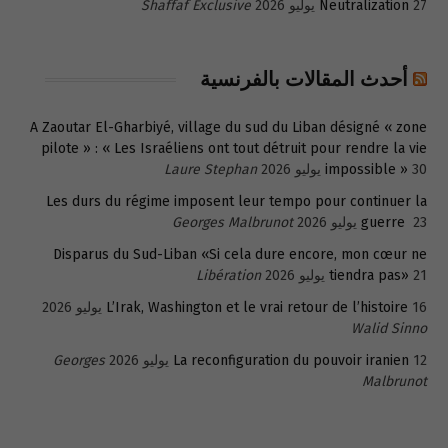
27 يوليو 2026
Neutralization
Shaffaf Exclusive
أحدث المقالات بالفرنسية
A Zaoutar El-Gharbiyé, village du sud du Liban désigné « zone
pilote » : « Les Israéliens ont tout détruit pour rendre la vie
30 يوليو 2026
impossible »
Laure Stephan
Les durs du régime imposent leur tempo pour continuer la
23 يوليو 2026
guerre
Georges Malbrunot
Disparus du Sud-Liban «Si cela dure encore, mon cœur ne
21 يوليو 2026
tiendra pas»
Libération
16 يوليو 2026
L’Irak, Washington et le vrai retour de l’histoire
Walid Sinno
12 يوليو 2026
La reconfiguration du pouvoir iranien
Georges
Malbrunot