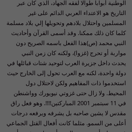
الوطنية أبوابا طوالا لفقه الجهاد، الذي كان عبر
التاريخ هو الاعتداء العربي الدائم على غير
المسلمين واحتلال بلادهم وتحويلها إلي بلاد مسلمة
كلما كان ذلك ممكنا. وقد أسمى القرآن وأحاديث
النبي محمد (ص)هذا الفعل باسمه الصريح دون
مواربة أو تحرج (غزوا)، ولكنه كان زمن النبي
يحدث داخل جزيرة العرب لتوحيد شتات قبائلها في
دولة واحدة، لكنه مع العرب تحول إلى الخارج حيث
استخدموا ذات المفاهيم ولكن لاحتلال دول
المحيط. ولا زال حتى غزوتي نيويورك وواشنطن
في 11 سبتمبر 2001 المباركتين!!!!. وهو فعل راق
مقدس لا يشين صاحبه بل يشرفه ويرفعه درجات
أعلى من السمو. مثلما كانت أفعال القتل الجماعي