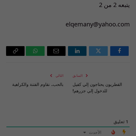
يتبعه 2 من 2
elqemany@yahoo.com
فيسبوك
تويتر
لينكدإن
البريد
واتساب
Copy
الإلكتروني
Link
السابق
التالي
القطريون يحتاجون إلي كفيل
بالحب.. نقاوم الفتنة والكراهية
للدخول إلي جزرهم!
1
تعليق
الأحدث