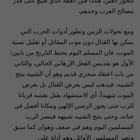
للحور العين. هكذا قنن الفقه الذي صيغ على قدر
مصالح العرب وحدهم.
ومع تحولات الزمن وتطور أدوات الحرب التي
يمكن بها القتال دون موت المقاتل أو تقليل نسبة
الموت، فان المسلم اليوم يحنط التاريخ من بابين:
الأول هو تقديس الفعل الإرهابي الحالي، والثاني
من باب اعتقاد سحري قديم وهو أن الشبيه ينتج
الشبيه، فيذهب ليس بغرض القتال بل بغرض
الموت شهيداً، أي الاستشهاد بقتل نفسه قربانا
للرب حتى يحوز الرضي الإلهي ومكانا أفضل في
جناته. وحتى ينتج الشبيه شبيهه فينصر الرب
المسلمين اليوم وهم في ضعف وهوان كما سبق
ونصر المسلمين الأوائل وهم أذلة على