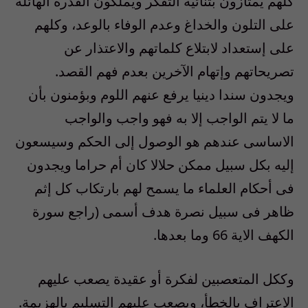
كلهم يمتازون بثنائية التفكر ويملكون القدرة الهائلة
على التلون والخداغ وعدم الوفاء بالوعد، وكلهم
على إستعداد لابتلاع كلماتهم والاعتذار عن
تصريحاتهم وإتهام الآخرين بعدم فهم القصد.
ويجدون سندا دينيا يرفع عنهم اللوم وبؤمنون بأن
ما لا يتم الواجب إلا به فهو واجب والواجب
الاساسى عندهم هو الوصول إلى الحكم وسيسعون
إليه بكل سبيل ممكن حلالا كان أم حراما ويجدون
فى أحكام العلماء ما يسمح لهم بارتكاب كل إثم
ظاهر فى سبيل نصرة هدف أسمى (راجع سورة
الكهف الاية 66 وما بعدها.
وككل المتعصبين لفكرة أو عقيدة يصعب عليهم
الاعتراف بالخطأ، ويصعب عليهم التسليم بالهزيمة.