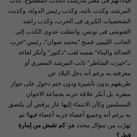
قياداتهم فى مصر مارست الكذب المفضوح: كذب
المرشد، وكذب نائبه، وكذب رئيس الدولة، وكذبت
الشخصيات الكبرى فى الحزب، وكذب راشد
الغنوشى فى تونس. وانتقلت عدوى الكذب إلى
الجانب الليبيى فمنح “محمد صوان”، رئيس “حزب
العدالة والبناء” نفسه لقب “دكتور” وأنكر لقاءه
بـ”خيرت الشاطر” نائب المرشد المصري أو
معرفته به برغم أنه دخل البلاد عن
طريقهم بدون تأشيرة ودون ختم دخول على جواز
سفره. بل أنكر علاقة حزبه بجماعة الاخوان
المسلمين وكأن الانتماء إليها عار يرفض أن يلتصق
به برغم أنه وجميع أعضاء حزبه أعضاء فيها! ثم
تهرّب من سؤال محدد هو:
كم تقبض من إمارة
قطر؟