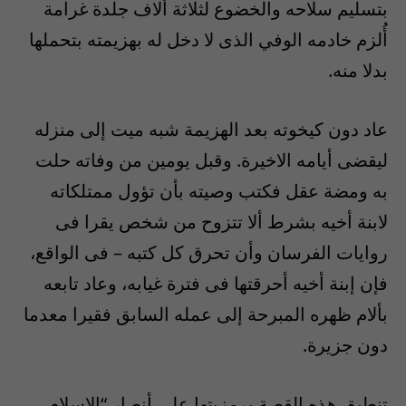
بتسليم سلاحه والخضوع لثلاثة ألاف جلدة غرامة
أُلزم خادمه الوفي الذى لا دخل له بهزيمته بتحملها
بدلا منه.
عاد دون كيخوته بعد الهزيمة شبه ميت إلى منزله
ليقضى أيامه الاخيرة. وقبل يومين من وفاته حلت
به ومضة عقل فكتب وصيته بأن تؤول ممتلكاته
لابنة أخيه بشرط ألا تتزوح من شخص يقرا فى
روايات الفرسان وأن تحرق كل كتبه – فى الواقع،
فإن إبنة أخيه أحرقتها فى فترة غيابه، وعاد تابعه
بألام ظهره المبرحة إلى عمله السابق فقيرا معدما
دون جزيرة.
تنطبق هذه القصة برمزيتها على أنصار “الاسلام