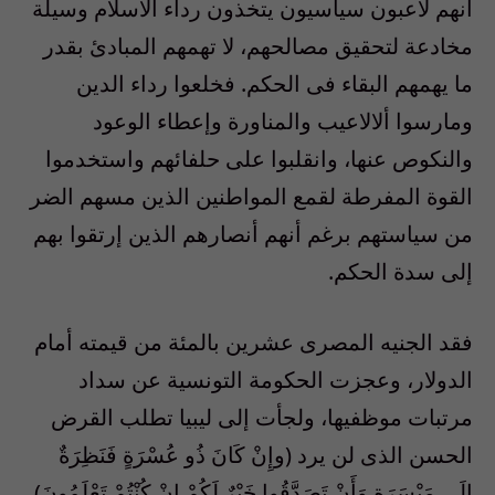
أنهم لاعبون سياسيون يتخذون رداء الاسلام وسيلة
مخادعة لتحقيق مصالحهم، لا تهمهم المبادئ بقدر
ما يهمهم البقاء فى الحكم. فخلعوا رداء الدين
ومارسوا ألالاعيب والمناورة وإعطاء الوعود
والنكوص عنها، وانقلبوا على حلفائهم واستخدموا
القوة المفرطة لقمع المواطنين الذين مسهم الضر
من سياستهم برغم أنهم أنصارهم الذين إرتقوا بهم
إلى سدة الحكم.
فقد الجنيه المصرى عشرين بالمئة من قيمته أمام
الدولار، وعجزت الحكومة التونسية عن سداد
مرتبات موظفيها، ولجأت إلى ليبيا تطلب القرض
الحسن الذى لن يرد (وإِنْ كَانَ ذُو عُسْرَةٍ فَنَظِرَةٌ
إِلَى مَيْسَرَةٍ وَأَنْ تَصَدَّقُوا خَيْرٌ لَكُمْ إِنْ كُنْتُمْ تَعْلَمُونَ)