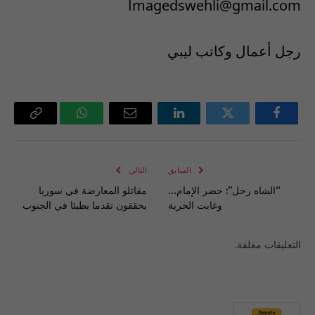
magedswehli@gmail.comا
رجل أعمال وكاتب ليبي
فيسبوك
تويتر
لينكدإن
البريد
واتساب
Copy
الإلكتروني
Link
السابق
التالي
“الشاه رحل”: حضر الإمام…
مقاتلو المعارضة في سوريا
وغابت الحرية
يحققون تقدما بطيئا في الجنوب
التعليقات مغلقة.