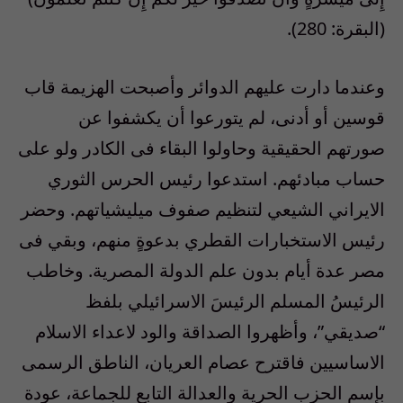
(البقرة: 280).
وعندما دارت عليهم الدوائر وأصبحت الهزيمة قاب
قوسين أو أدنى، لم يتورعوا أن يكشفوا عن
صورتهم الحقيقية وحاولوا البقاء فى الكادر ولو على
حساب مبادئهم. استدعوا رئيس الحرس الثوري
الايراني الشيعي لتنظيم صفوف ميليشياتهم. وحضر
رئيس الاستخبارات القطري بدعوةٍ منهم، وبقي فى
مصر عدة أيام بدون علم الدولة المصرية. وخاطب
الرئيسُ المسلم الرئيسَ الاسرائيلي بلفظ
“صديقي”، وأظهروا الصداقة والود لاعداء الاسلام
الاساسيين فاقترح عصام العريان، الناطق الرسمى
بإسم الحزب الحرية والعدالة التابع للجماعة، عودة