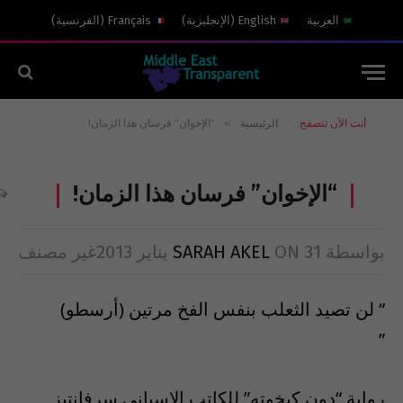
العربية
English
(
الإنجليزية
)
Français
(
الفرنسية
)
»
أنت الآن تتصفح:
الرئيسية
“الإخوان” فرسان هذا الزمان!
“الإخوان” فرسان هذا الزمان!
بواسطة
31 يناير 2013
ON
SARAH AKEL
غير مصنف
“ لن تصيد الثعلب بنفس الفخ مرتين (أرسطو)
”
رواية “دون كيخوته” للكاتب الاسباني سرفانتيز