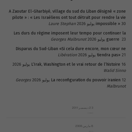
A Zaoutar El-Gharbiyé, village du sud du Liban désigné « zone
pilote » : « Les Israéliens ont tout détruit pour rendre la vie
30 يوليو 2026
impossible »
Laure Stephan
Les durs du régime imposent leur tempo pour continuer la
23 يوليو 2026
guerre
Georges Malbrunot
Disparus du Sud-Liban «Si cela dure encore, mon cœur ne
21 يوليو 2026
tiendra pas»
Libération
16 يوليو 2026
L’Irak, Washington et le vrai retour de l’histoire
Walid Sinno
12 يوليو 2026
La reconfiguration du pouvoir iranien
Georges
Malbrunot
23 ديسمبر 2011
عائلة المهندس طارق الربعة: أين دولة القانون والموسسات؟
8 مارس 2008
رسالة مفتوحة لقداسة البابا شنوده الثالث