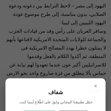
اليهود إلى مصر – لاحظ الترابط بين دعوته ودعوة
الصلابي، بدون مناسبة، إلى طرح موضوع عودة
اليهود الليبيين إلى ليبيا-
وسافر العريان على رأس وفد من قيادات الحزب
والجماعة للولايات المتحدة الامريكية لاقناعها بأنهم
لا يمثلون خطرا يهدد المصالح الامريكية فى
المنطقة. ثم أكدوا الكلام بالفعل وقدموا
للاسرائيليين أكبر عون عندما تعهدوا لهم نيابة عن
حماس بألا ينطلق من غزة صاروخ واحد نحو الارض
الاسرائيلية وهو تعهد أثبت فعاليته إلى اليوم.
×
شفاف
ارتدوا ثياب العصر وإنسجموا مع الواقع وساهموا
حمّل تطبيقنا المجاني وابقَ على اطّلاع أينما كنت.
فى رعاية حفلات فنية وغنائية لتشجيع السياحة