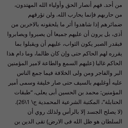
من أحد. فهم أنصار الحق وأولياء الله المهتدون،
من حاربهم فإنما يحارب الله. ولن تؤرقهم
ضمائرهم إذا شاهدوا أثر ما يلحقونه بالاخرين من
أذى، بل يرون أن عليهم جميعا أن يصبروا ويصابروا
فبقدر الصبر يكون الثواب، عليهم أن ويقبلوا بما
يقرره لهم الحاكم حتى وإن كان ظالما، وما دام هذا
الحاكم غالبا (عليهم السمع والطاعة لامير المؤمنين
البر والفاجر ومن ولى الخلافة فيما جمع الناس
عليه أوغلبهم بالسيف حتى صار خليفة وسمى أمير
المؤمنين: محمد بن الحسين أبى يعلى، “طبقات
الحنابلة”، المكتبة الشرعية المحمدية ج\ 1\26).
(لا يصلح الجسد إلا بالرأس ولذلك روي أن
السلطان هو ظل الله فى الارض) تقى الدين بن