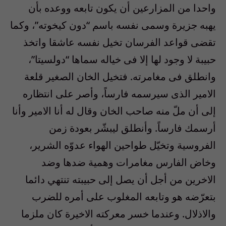
واحدا من المزارعين أن يكون تابعه ووعده بأن
يهبه جزيرة وسمى نفسه باسم “دون كيخوته”، وكما
تقضى قواعد الفرسان تخيل نفسه عاشقا واتخذ
حبيبة لا وجود لها إلا فى خياله سماها “دولسيتا”،
وانطلق فى مغامرته. فتخيل الخان الصغير قلعة
الامير الذى سيرسمه فارساً، وأصر على انتظاره
إلى أن ملّ منه صاحب الخان وقال له أنا الامير وأنا
أرسمك فارساً. وأنطلق ليبشّر بعودة زمن
الفروسية وتخيّل طواحين الهواء عدوّه الشرير،
وخاض الفارس مغامرات وهمية ضدها وضد
الاخرين من أجل أن يصل إلى حبيبته تنتهي دائما
بتعرّضه هو وتابعه المغلوب على أمره للضرب
والاذلال. وعندما خسر معركته الاخيرة كان ملزما