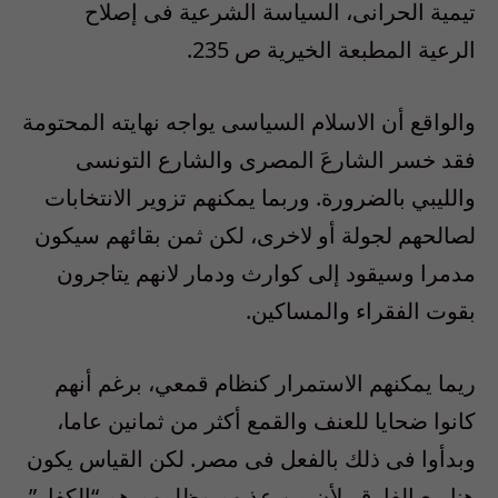
تيمية الحرانى، السياسة الشرعية فى إصلاح
الرعية المطبعة الخيرية ص 235.
والواقع أن الاسلام السياسى يواجه نهايته المحتومة
فقد خسر الشارعَ المصرى والشارع التونسى
والليبي بالضرورة. وربما يمكنهم تزوير الانتخابات
لصالحهم لجولة أو لاخرى، لكن ثمن بقائهم سيكون
مدمرا وسيقود إلى كوارث ودمار لانهم يتاجرون
بقوت الفقراء والمساكين.
ريما يمكنهم الاستمرار كنظام قمعي، برغم أنهم
كانوا ضحايا للعنف والقمع أكثر من ثمانين عاما،
وبدأوا فى ذلك بالفعل فى مصر. لكن القياس يكون
هنا مع الفارق، لأن من عذبهم وظلمهم هم “الكفار”،