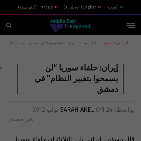
العربية
English
(
الإنجليزية
)
Français
(
الفرنسية
)
»
أنت الآن تتصفح:
الرئيسية
إيران: حلفاء سوريا “لن يسمحوا بتغيير النظام” في دمشق
إيران: حلفاء سوريا “لن
يسمحوا بتغيير النظام” في
دمشق
بواسطة
24 يوليو 2012
ON
SARAH AKEL
غير مصنف
قال مسؤول ايراني بارز الثلاثاء ان حلفاء سوريا