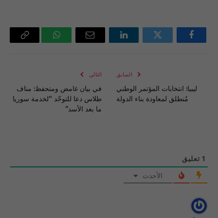
فيسبوك
تويتر
لينكدإن
البريد
واتساب
Copy
الإلكتروني
Link
السابق
التالي
ليبيا: انتخابات المؤتمر الوطني
في بيان غامض ومتحفظ: مناف
مُنطلق لمعاودة بناء الدولة
طلاس دعا للتوحّد “لخدمة سوريا
ما بعد الأسد”
1
تعليق
الأحدث