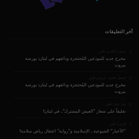
آخر التعليقات
على
سمارة القزي
مخرج جديد للمودعين المُحتجزة ودائعهم في لبنان: بورصة
بيروت
على
فضيل حمّود - باريس
مخرج جديد للمودعين المُحتجزة ودائعهم في لبنان: بورصة
بيروت
على
بيار عقل
تعليقاً على شعار “العيش المشترك”.. في لبنان!
على
قارىء
“الأخبار” الشيوعية ـ الإسلامية و”رواية” اعتقال رياض سلامة!