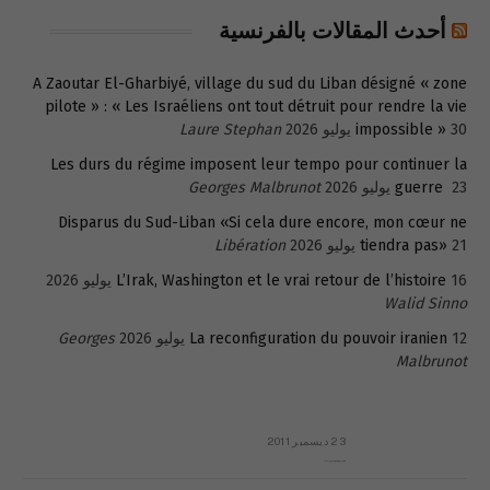
أحدث المقالات بالفرنسية
A Zaoutar El-Gharbiyé, village du sud du Liban désigné « zone
pilote » : « Les Israéliens ont tout détruit pour rendre la vie
30 يوليو 2026
impossible »
Laure Stephan
Les durs du régime imposent leur tempo pour continuer la
23 يوليو 2026
guerre
Georges Malbrunot
Disparus du Sud-Liban «Si cela dure encore, mon cœur ne
21 يوليو 2026
tiendra pas»
Libération
16 يوليو 2026
L’Irak, Washington et le vrai retour de l’histoire
Walid Sinno
12 يوليو 2026
La reconfiguration du pouvoir iranien
Georges
Malbrunot
23 ديسمبر 2011
عائلة المهندس طارق الربعة: أين دولة القانون والموسسات؟