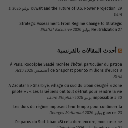
29 يوليو 2026
Kuwait and the Future of U.S. Power Projection
E.
Dent
Strategic Assessment: From Regime Change to Strategic
27 يوليو 2026
Neutralization
Shaffaf Exclusive
أحدث المقالات بالفرنسية
À Paris, Rodolphe Saadé rachète l’hôtel particulier du patron
8 أغسطس 2026
de Snapchat pour 55 millions d’euros
Actu
Paris
A Zaoutar El-Gharbiyé, village du sud du Liban désigné « zone
pilote » : « Les Israéliens ont tout détruit pour rendre la vie
30 يوليو 2026
impossible »
Laure Stephan
Les durs du régime imposent leur tempo pour continuer la
23 يوليو 2026
guerre
Georges Malbrunot
Disparus du Sud-Liban «Si cela dure encore, mon cœur ne
21 يوليو 2026
tiendra pas»
Libération