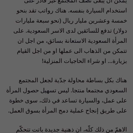
يمكن ان يبقى نصف المجتمع غير قادر على
استخدام السيارة بنفسه. هناك رواتب تقد بنحو
خمسة وعشرين مليار ريال (نحو سبعة مليارات
دولار) تدفع للسائقين لدى الاسر السعودية. على
المرأة السعودية الاستعانة بسائق، من اجل ان
تتمكن من الذهاب الى عملها او من اجل القيام
بزيارة… او شراء الحاجيات المنزلية!
هناك بكل بساطة محاولة جدّية لجعل المجتمع
السعودي مجتمعا منتجا. ليس تسهيل حصول المرأة
على عمل، والسيارة تساعد في ذلك، سوى خطوة
على طريق إنجاح عملية دمج المرأة بسوق العمل.
الاهمّ من ذلك كلّه، ان ذهنية جديدة باتت تتحكّم