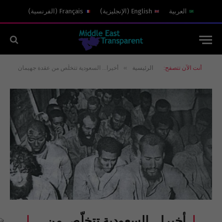
العربية
English
(
الإنجليزية
)
Français
(
الفرنسية
)
»
أنت الآن تتصفح:
الرئيسية
أخيرا… السعودية تتخلّص من عقدة جهيمان
أخيرا… السعودية تتخلّص من