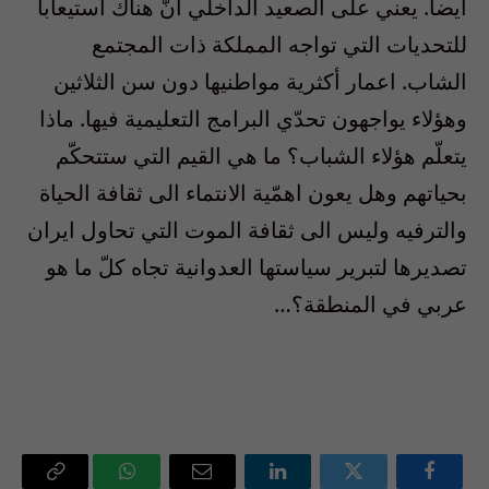
ايضا. يعني على الصعيد الداخلي انّ هناك استيعابا
للتحديات التي تواجه المملكة ذات المجتمع
الشاب. اعمار أكثرية مواطنيها دون سن الثلاثين
وهؤلاء يواجهون تحدّي البرامج التعليمية فيها. ماذا
يتعلّم هؤلاء الشباب؟ ما هي القيم التي ستتحكّم
بحياتهم وهل يعون اهمّية الانتماء الى ثقافة الحياة
والترفيه وليس الى ثقافة الموت التي تحاول ايران
تصديرها لتبرير سياستها العدوانية تجاه كلّ ما هو
عربي في المنطقة؟…
فيسبوك
تويتر
لينكدإن
البريد
واتساب
Copy