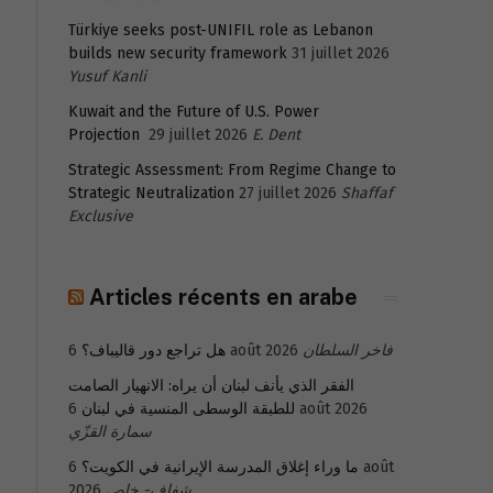
Türkiye seeks post-UNIFIL role as Lebanon
builds new security framework
31 juillet 2026
Yusuf Kanli
Kuwait and the Future of U.S. Power
Projection
29 juillet 2026
E. Dent
Strategic Assessment: From Regime Change to
Strategic Neutralization
27 juillet 2026
Shaffaf
Exclusive
Articles récents en arabe
هل تراجع دور قاليباف؟
6 août 2026
فاخر السلطان
الفقر الذي يأنف لبنان أن يراه: الانهيار الصامت
للطبقة الوسطى المنسية في لبنان
6 août 2026
سمارة القزّي
6 août
ما وراء إغلاق المدرسة الإيرانية في الكويت؟
2026
شفاف- خاص