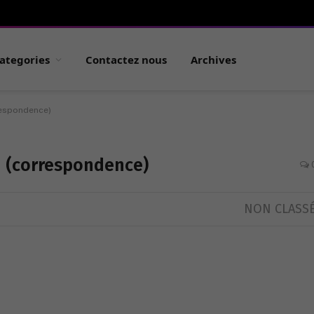
ategories
Contactez nous
Archives
rrespondence)
11 (correspondence)
NON CLASS