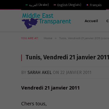
العربية
(
Arabe
)
English
(
Anglais
)
Français
Accueil
C
»
YOU ARE AT:
Home
Tunis, Vendredi 21 janvier 2011 (co
Tunis, Vendredi 21 janvier 20
BY
SARAH AKEL
ON
22 JANVIER 2011
Vendredi 21 janvier 2011
Chers tous,