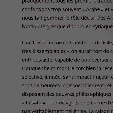
pratiquement tous les premiers traduc
confondons trop souvent « Arabe » et «
nous fait gommer le rôle décisif des A
l’Antiquité grecque d’abord en syriaque
Une fois effectué ce transfert – diffici
très dissemblables -, on aurait tort de 
enthousiaste, capable de bouleverser cu
Gouguenheim montre combien la récept
sélective, limitée, sans impact majeur, e
sont demeurées indissociablement relig
disposant des oeuvres philosophiques
« falsafa » pour désigner une forme d’e
pas véritablement hellénisé. La raison 