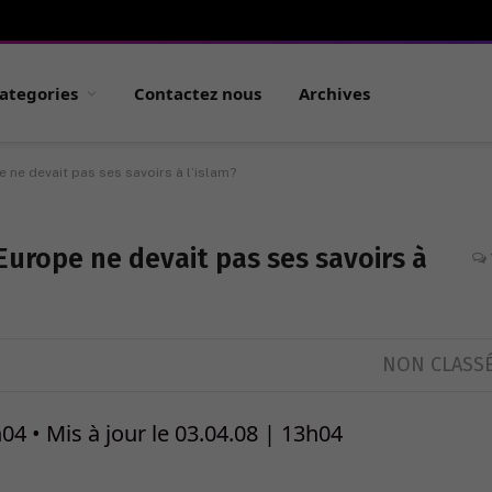
ategories
Contactez nous
Archives
e ne devait pas ses savoirs à l’islam?
’Europe ne devait pas ses savoirs à
NON CLASS
 • Mis à jour le 03.04.08 | 13h04