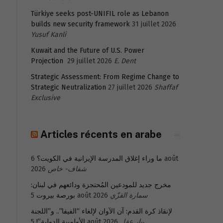
Türkiye seeks post-UNIFIL role as Lebanon
builds new security framework
31 juillet 2026
Yusuf Kanli
Kuwait and the Future of U.S. Power
Projection
29 juillet 2026
E. Dent
Strategic Assessment: From Regime Change to
Strategic Neutralization
27 juillet 2026
Shaffaf
Exclusive
Articles récents en arabe
6 août
ما وراء إغلاق المدرسة الإيرانية في الكويت؟
2026
شفاف- خاص
مخرج جديد للمودعين المُحتجزة ودائعهم في لبنان:
بورصة بيروت
5 août 2026
سمارة القزّي
لإنقاذ كرة القدم: آن الآوان لإلغاء “الفيفا”.. و”اللجنة
الأولمبية الدولية”!
5 août 2026
بيار عقل