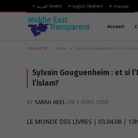
العربية
(
Arabe
)
English
(
Anglais
)
Français
Accueil
C
»
YOU ARE AT:
Home
Sylvain Gouguenheim : et si l’Europ
Sylvain Gouguenheim : et si l
l’islam?
BY
SARAH AKEL
ON
5 AVRIL 2008
LE MONDE DES LIVRES | 03.04.08 | 13h04