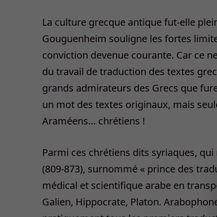
La culture grecque antique fut-elle plei
Gouguenheim souligne les fortes limites
conviction devenue courante. Car ce ne 
du travail de traduction des textes gr
grands admirateurs des Grecs que furen
un mot des textes originaux, mais seul
Araméens… chrétiens !
Parmi ces chrétiens dits syriaques, qui 
(809-873), surnommé « prince des traduc
médical et scientifique arabe en tran
Galien, Hippocrate, Platon. Arabophone