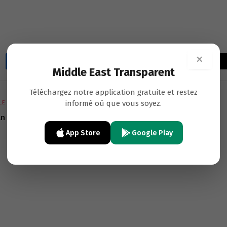
×
Facebook
Twitter
LinkedIn
Email
WhatsApp
Cop
Middle East Transparent
Lin
Téléchargez notre application gratuite et restez
informé où que vous soyez.
LE
NEXT ARTICLE
an
La victoire du Ali Ben Bongo Ondimba saluée
dans le monde arabe
App Store
Google Play