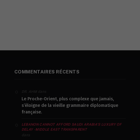
COMMENTAIRES RÉCENTS
dans
DR. AHM
Le Proche-Orient, plus complexe que jamais,
s’éloigne de la vieille grammaire diplomatique
française.
LEBANON CANNOT AFFORD SAUDI ARABIA’S LUXURY OF
DELAY - MIDDLE EAST TRANSPARENT
dans