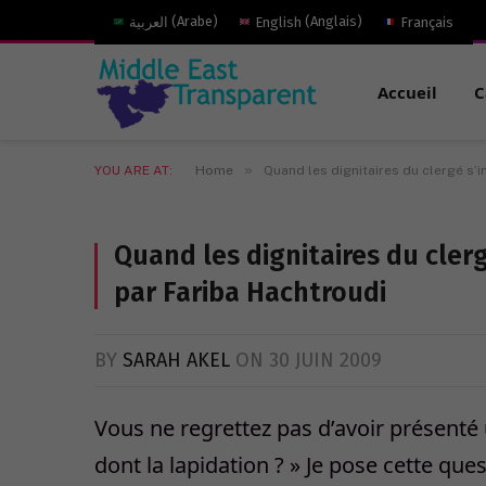
العربية
(
Arabe
)
English
(
Anglais
)
Français
Accueil
C
»
YOU ARE AT:
Home
Quand les dignitaires du clergé s’i
Quand les dignitaires du clerg
par Fariba Hachtroudi
BY
SARAH AKEL
ON
30 JUIN 2009
Vous ne regrettez pas d’avoir présenté u
dont la lapidation ? » Je pose cette qu