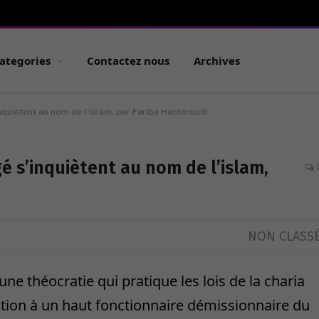
ategories
Contactez nous
Archives
nquiètent au nom de l’islam, par Fariba Hachtroudi
é s’inquiètent au nom de l’islam,
NON CLASS
ne théocratie qui pratique les lois de la charia
estion à un haut fonctionnaire démissionnaire du