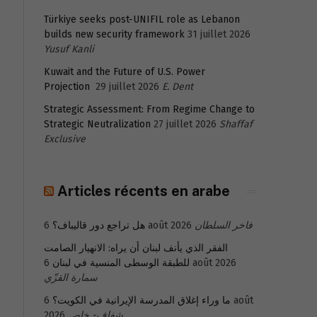
Türkiye seeks post-UNIFIL role as Lebanon
builds new security framework
31 juillet 2026
Yusuf Kanli
Kuwait and the Future of U.S. Power
Projection
29 juillet 2026
E. Dent
Strategic Assessment: From Regime Change to
Strategic Neutralization
27 juillet 2026
Shaffaf
Exclusive
Articles récents en arabe
هل تراجع دور قاليباف؟
6 août 2026
فاخر السلطان
الفقر الذي يأنف لبنان أن يراه: الانهيار الصامت
للطبقة الوسطى المنسية في لبنان
6 août 2026
سمارة القزّي
6 août
ما وراء إغلاق المدرسة الإيرانية في الكويت؟
2026
شفاف- خاص