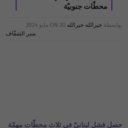
محطّات جنوبيّة
بواسطة
خيرالله خيرالله
20 مايو 2024
ON
منبر الشفّاف
حصل فشل لبنانيّ في ثلاث محطّات مهمّة