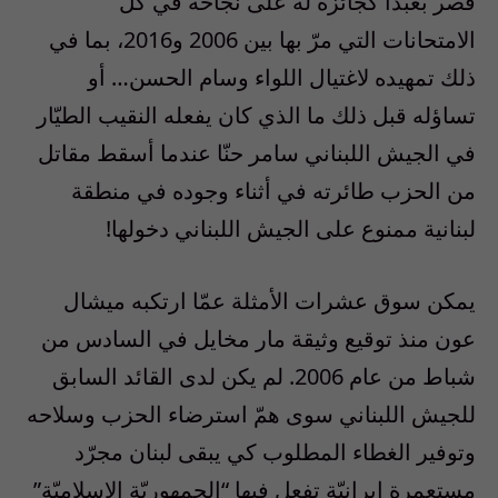
قصر بعبدا كجائزة له على نجاحه في كلّ
الامتحانات التي مرّ بها بين 2006 و2016، بما في
ذلك تمهيده لاغتيال اللواء وسام الحسن… أو
تساؤله قبل ذلك ما الذي كان يفعله النقيب الطيّار
في الجيش اللبناني سامر حنّا عندما أسقط مقاتل
من الحزب طائرته في أثناء وجوده في منطقة
لبنانية ممنوع على الجيش اللبناني دخولها!
يمكن سوق عشرات الأمثلة عمّا ارتكبه ميشال
عون منذ توقيع وثيقة مار مخايل في السادس من
شباط من عام 2006. لم يكن لدى القائد السابق
للجيش اللبناني سوى همّ استرضاء الحزب وسلاحه
وتوفير الغطاء المطلوب كي يبقى لبنان مجرّد
مستعمرة إيرانيّة تفعل فيها “الجمهوريّة الإسلاميّة”