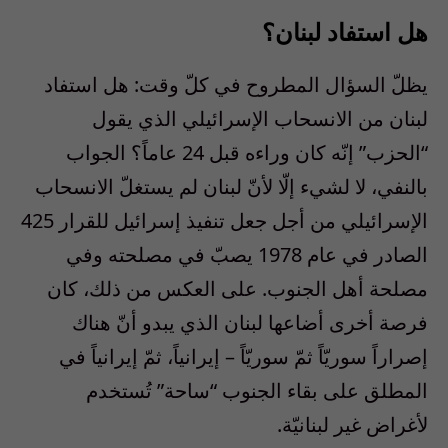
هل استفاد لبنان؟
يظلّ السؤال المطروح في كلّ وقت: هل استفاد
لبنان من الانسحاب الإسرائيلي الذي يقول
“الحزب” إنّه كان وراءه قبل 24 عاماً؟ الجواب
بالنفي، لا لشيء إلّا لأنّ لبنان لم يستغلّ الانسحاب
الإسرائيلي من أجل جعل تنفيذ إسرائيل للقرار 425
الصادر في عام 1978 يصبّ في مصلحته وفي
مصلحة أهل الجنوب. على العكس من ذلك، كان
فرصة أخرى أضاعها لبنان الذي يبدو أنّ هناك
إصراراً سوريّاً ثمّ سوريّاً – إيرانياً، ثمّ إيرانياً في
المطلق على بقاء الجنوب “ساحة” تُستخدم
لأغراض غير لبنانيّة.