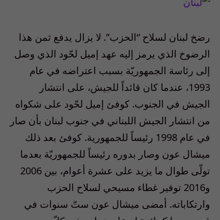
رضخ لبنان لسلاح “الحزب”. لا يزال يدفع ثمن هذا
الرضوخ الذي يرمز إليه عهد إميل لحّود الذي وصل
إلى رئاسة الجمهوريّة بسبب اعتراضه في عام
1993، عندما كان قائداً للجيش، على انتشار
الجيش في الجنوب. كوفئ إميل لحّود على شكواه
من انتشار الجيش اللبناني في جنوب لبنان بأن صار
في عام 1998 رئيساً للجمهورية. كوفئ بعد ذلك
ميشال عون وصار بدوره رئيساً للجمهوريّة بعدما
تولّى طوال ما يزيد على عشرة أعوام، بين 2006
و2016 توفير غطاء مسيحي لسلاح الحزب
وارتكاباته. أمضى ميشال عون ستّ سنوات في