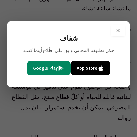
ما تشاء ساعة تشاء.
تتويج الفشل
×
شفاف
ما يشهده لبنان في أيامنا هذه تتويج لفشل في
حمّل تطبيقنا المجاني وابقَ على اطّلاع أينما كنت.
المحطّات الثلاث التي بدأت بقرار لمجلس الأمن
أكّد فيه تنفيذ إسرائيل القرار 425. ليس الانهيار
Google Play
App Store
الذي يعاني منه لبنان سوى نتيجة طبيعيّة لسياسة
واضحة كلّ الوضوح تقوم على تدمير كلّ مؤسّسة
لبنانية قابلة للحياة أو كلّ قطاع منتج، مثل القطاع
المصرفي، يمكن أن يخدم استمرار لبنان بدل
زواله.