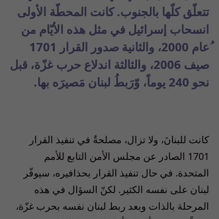
تتعلّق كلّها بالجنوب. كانت المحطّة الأولى
انسحاب إسرائيل في مثل هذه الأيّام من
ُعام 2000، والثانية صدور القرار 1701
صيف 2006، والثالثة اندلاع حرب غزّة، قبل
نحو 240 يوماً، وّرَبطُ لبنان مَصيرَه بها.
كانت للبنانَ، ولا تزال، مصلحةٌ في تنفيذ القرار
1701 الصادر عن مجلس الأمن التابع للأمم
المتحدة. في حال تنفيذ القرار بحذافيره، سيوفّر
لبنان على نفسه الكثير. لكنّ السؤال في هذه
المرحلة بالذات وبعد ربط لبنان نفسه بحرب غزّة،