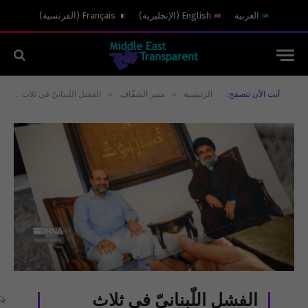
العربية
English
(
الإنجليزية
)
Français
(
الفرنسية
)
»
»
أنت الآن تتصفح:
الرئيسية
منبر الشفّاف
الفشل اللّبنانيّ في ثلاث محطّات جنوبيّة
الفشل اللّبنانيّ في ثلاث