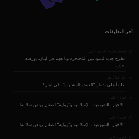
آخر التعليقات
على
فضيل حمّود - باريس
مخرج جديد للمودعين المُحتجزة ودائعهم في لبنان: بورصة
بيروت
على
بيار عقل
تعليقاً على شعار “العيش المشترك”.. في لبنان!
على
قارىء
“الأخبار” الشيوعية ـ الإسلامية و”رواية” اعتقال رياض سلامة!
على
قارىء
“الأخبار” الشيوعية ـ الإسلامية و”رواية” اعتقال رياض سلامة!
على
قارىء