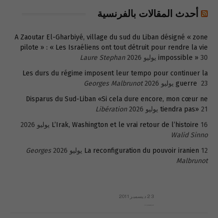
أحدث المقالات بالفرنسية
A Zaoutar El-Gharbiyé, village du sud du Liban désigné « zone
pilote » : « Les Israéliens ont tout détruit pour rendre la vie
30 يوليو 2026
impossible »
Laure Stephan
Les durs du régime imposent leur tempo pour continuer la
23 يوليو 2026
guerre
Georges Malbrunot
Disparus du Sud-Liban «Si cela dure encore, mon cœur ne
21 يوليو 2026
tiendra pas»
Libération
16 يوليو 2026
L’Irak, Washington et le vrai retour de l’histoire
Walid Sinno
12 يوليو 2026
La reconfiguration du pouvoir iranien
Georges
Malbrunot
23 ديسمبر 2011
عائلة المهندس طارق الربعة: أين دولة القانون والموسسات؟