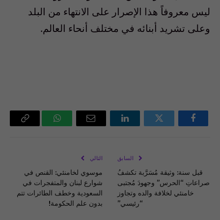
ليس معروفاً هذا الإصرار على الانتهاء من البلد
وعلى تشريد أبنائه في مختلف أنحاء العالم.
فيسبوك
تويتر
لينكدإن
البريد
واتساب
Copy
الإلكتروني
Link
السابق
التالي
قبل سنة: وثيقة مُسَرَّبة تكشفُ
موسوي لخامنئي: القنص في
صراعاتِ “الحرس” وجهودَ مُجتبى
شوارع لبنان والمتفجرات في
خامنئي لخلافة والده وتجاوز
السعودية وخطف الطائرات تتم
“رئيسي”
بدون علم الحكومة!