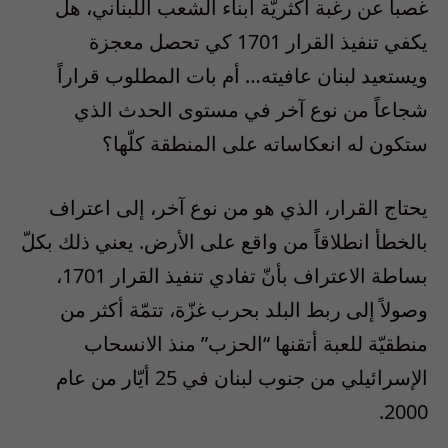
غصباً عن رغبة أكثريّة أبناء الشعب اللبناني، هل
يكفي تنفيذ القرار 1701 كي تحصل معجزة
ويستعيد لبنان عافيته… أم بات المطلوب قراراً
شجاعاً من نوع آخر في مستوى الحدث الذي
ستكون له انعكاساته على المنطقة كلّها؟
يحتاج القرار، الذي هو من نوع آخر، إلى اعتراف
بالخطأ انطلاقاً من واقع على الأرض. يعني ذلك بكلّ
بساطة الاعتراف بأنّ تفادي تنفيذ القرار 1701،
وصولاً إلى ربط البلد بحرب غزّة، تتمّة أكثر من
منطقيّة للعبة أتقنها “الحزب” منذ الانسحاب
الإسرائيلي من جنوب لبنان في 25 أيّار من عام
2000.