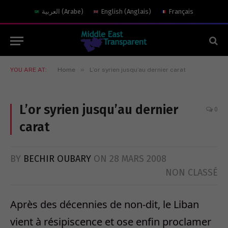
العربية
(
Arabe
)
English
(
Anglais
)
Français
»
YOU ARE AT:
Home
L’or syrien jusqu’au dernier carat
L’or syrien jusqu’au dernier
0
carat
BY
BECHIR OUBARY
ON
28 MARS 2008
NON CLASSÉ
Après des décennies de non-dit, le Liban
vient à résipiscence et ose enfin proclamer