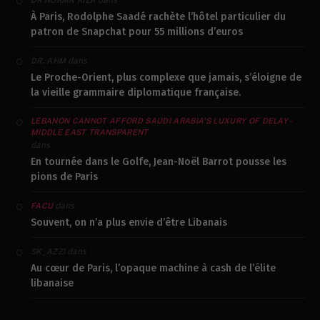
dans
DR NORMA RIZK
À Paris, Rodolphe Saadé rachète l’hôtel particulier du
patron de Snapchat pour 55 millions d’euros
dans
DR. AHM
Le Proche-Orient, plus complexe que jamais, s’éloigne de
la vieille grammaire diplomatique française.
LEBANON CANNOT AFFORD SAUDI ARABIA’S LUXURY OF DELAY -
MIDDLE EAST TRANSPARENT
dans
En tournée dans le Golfe, Jean-Noël Barrot pousse les
pions de Paris
dans
FACU
Souvent, on n’a plus envie d’être Libanais
dans
SK_AZZI
Au cœur de Paris, l’opaque machine à cash de l’élite
libanaise