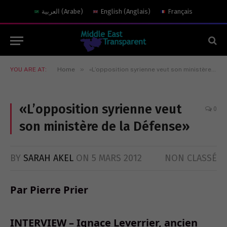
العربية
(
Arabe
)
English
(
Anglais
)
Français
»
YOU ARE AT:
Home
«L’opposition syrienne veut son ministère de la Défense»
«L’opposition syrienne veut
0
son ministère de la Défense»
BY
SARAH AKEL
ON
5 MARS 2012
NON CLASSÉ
Par Pierre Prier
INTERVIEW – Ignace Leverrier, ancien