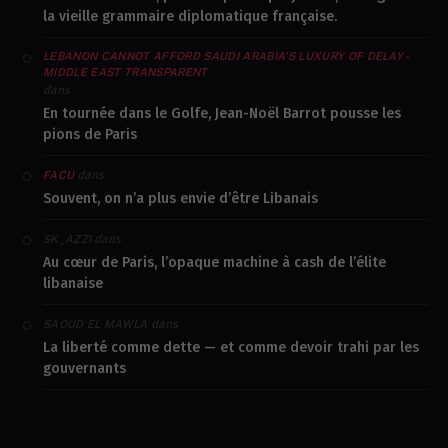
la vieille grammaire diplomatique française.
LEBANON CANNOT AFFORD SAUDI ARABIA’S LUXURY OF DELAY -
MIDDLE EAST TRANSPARENT
dans
En tournée dans le Golfe, Jean-Noël Barrot pousse les
pions de Paris
dans
FACU
Souvent, on n’a plus envie d’être Libanais
dans
SK_AZZI
Au cœur de Paris, l’opaque machine à cash de l’élite
libanaise
dans
SAOUD EL MAWLA
La liberté comme dette — et comme devoir trahi par les
gouvernants