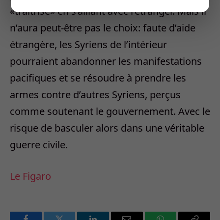
«traîtrise» en s’alliant avec l’étranger. Mais il
n’aura peut-être pas le choix: faute d’aide
étrangère, les Syriens de l’intérieur
pourraient abandonner les manifestations
pacifiques et se résoudre à prendre les
armes contre d’autres Syriens, perçus
comme soutenant le gouvernement. Avec le
risque de basculer alors dans une véritable
guerre civile.
Le Figaro