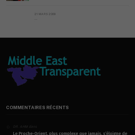
21 MARS 2009
L’AYATOPAPE
COMMENTAIRES RÉCENTS
dans
DR. AHM
Le Proche-Orient, plus complexe que jamais, s’éloigne de