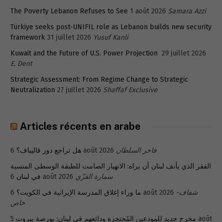
The Poverty Lebanon Refuses to See
1 août 2026
Samara Azzi
Türkiye seeks post-UNIFIL role as Lebanon builds new security
framework
31 juillet 2026
Yusuf Kanli
Kuwait and the Future of U.S. Power Projection
29 juillet 2026
E. Dent
Strategic Assessment: From Regime Change to Strategic
Neutralization
27 juillet 2026
Shaffaf Exclusive
Articles récents en arabe
هل تراجع دور قاليباف؟
6 août 2026
فاخر السلطان
الفقر الذي يأنف لبنان أن يراه: الانهيار الصامت للطبقة الوسطى المنسية
في لبنان
6 août 2026
سمارة القزّي
ما وراء إغلاق المدرسة الإيرانية في الكويت؟
6 août 2026
شفاف-
خاص
5 août
مخرج جديد للمودعين المُحتجزة ودائعهم في لبنان: بورصة بيروت