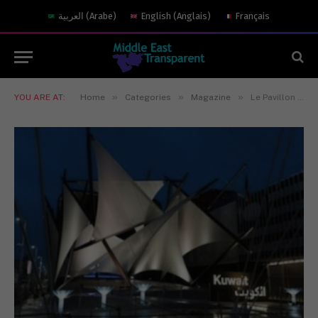
العربية
(
Arabe
)
English
(
Anglais
)
Français
»
»
»
YOU ARE AT:
Home
Categories
Magazine
Le Pavillon du Koweït à l’Expo Milano 2015 : Energie pour la Vie