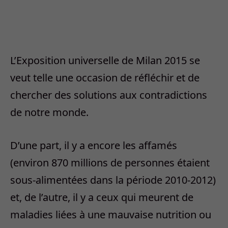
sont gaspillés chaque année.
Le pavillon est situé à côté de celui des
États-Unis et près du pavillon Iranien. Les
pays les plus pauvres- pour la première fois
dans l’histoire de l’exposition- ont été
recueillis dans neuf groupes, autour des
produits ou des thèmes liés au climat.
Ceci est la deuxième Expo à Milan : le
premier, en 1906, a également inauguré le
train reliant Milan à Paris. La prochaine se
fera à Dubaï. « Nous croyons que lorsque