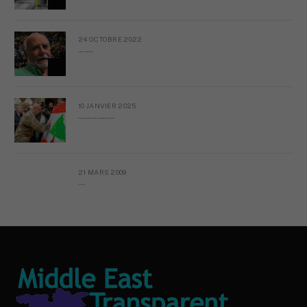
dans
DR. AHM
Le Proche-Orient, plus complexe que jamais, s’éloigne de
la vieille grammaire diplomatique française.
LEBANON CANNOT AFFORD SAUDI ARABIA’S LUXURY OF DELAY -
MIDDLE EAST TRANSPARENT
dans
En tournée dans le Golfe, Jean-Noël Barrot pousse les
pions de Paris
dans
FACU
Souvent, on n’a plus envie d’être Libanais
dans
SK_AZZI
Au cœur de Paris, l’opaque machine à cash de l’élite
libanaise
dans
SAOUD EL MAWLA
La liberté comme dette — et comme devoir trahi par les