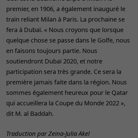
PREVIOUS ARTICLE
NEXT ARTICLE
Le Captagon, une drogue au
Laurent Fabius: « On ne
service du jihad
choisit pas entre dictatures
et terroristes »
S’abonner
1
COMMENTAIRE