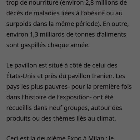
quelque chose se passe dans le Golfe, nous
en faisons toujours partie. Nous
soutiendront Dubaï 2020, et notre
participation sera très grande. Ce sera la
première jamais faite dans la région. Nous
sommes également heureux pour le Qatar
qui accueillera la Coupe du Monde 2022 »,
dit M. al Baddah.
Traduction par Zeina-Julia Akel
Facebook
Twitter
LinkedIn
Email
WhatsApp
Copy
Link