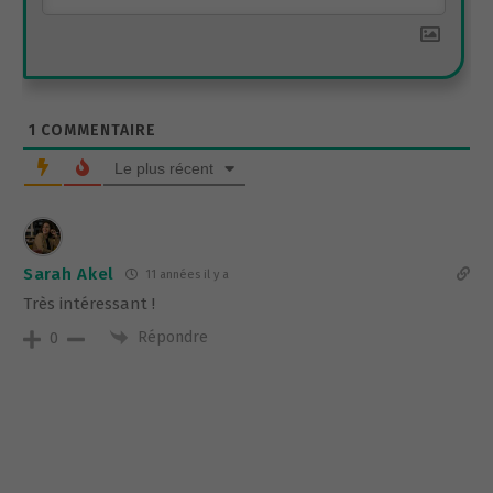
Articles récents en anglais
A New Exit for Lebanon’s Trapped Depositors- The Beirut Stock
Exchange
4 août 2026
Samara Azzi
The Poverty Lebanon Refuses to See
1 août 2026
Samara Azzi
Türkiye seeks post-UNIFIL role as Lebanon builds new security
framework
31 juillet 2026
Yusuf Kanli
Kuwait and the Future of U.S. Power Projection
29 juillet 2026
E. Dent
Strategic Assessment: From Regime Change to Strategic
Neutralization
27 juillet 2026
Shaffaf Exclusive
Articles récents en arabe
رودولف سعادة اشترى منزل مؤسس “سناب تشات” في باريس 16
ب55 مليون أورو
8 août 2026
شفاف- خاص
مُجدَّداً، عن “المسيحي المزعوم” الذي يُلاحَق: رياض سلامة
8 août 2026