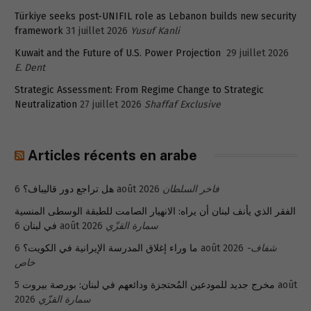
Türkiye seeks post-UNIFIL role as Lebanon builds new security
framework
31 juillet 2026
Yusuf Kanli
Kuwait and the Future of U.S. Power Projection
29 juillet 2026
E. Dent
Strategic Assessment: From Regime Change to Strategic
Neutralization
27 juillet 2026
Shaffaf Exclusive
Articles récents en arabe
هل تراجع دور قاليباف؟
6 août 2026
فاخر السلطان
الفقر الذي يأنف لبنان أن يراه: الانهيار الصامت للطبقة الوسطى المنسية
في لبنان
6 août 2026
سمارة القزّي
ما وراء إغلاق المدرسة الإيرانية في الكويت؟
6 août 2026
شفاف-
خاص
5 août
مخرج جديد للمودعين المُحتجزة ودائعهم في لبنان: بورصة بيروت
2026
سمارة القزّي