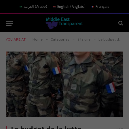
العربية
(
Arabe
)
English
(
Anglais
)
Français
»
»
»
YOU ARE AT:
Home
Categories
à la une
Le budget de la lutte antiterroriste disséqué