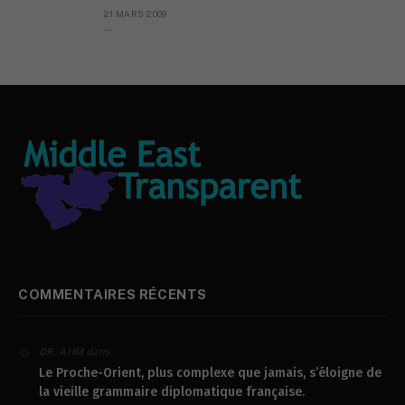
21 MARS 2009
L’AYATOPAPE
COMMENTAIRES RÉCENTS
dans
DR. AHM
Le Proche-Orient, plus complexe que jamais, s’éloigne de
la vieille grammaire diplomatique française.