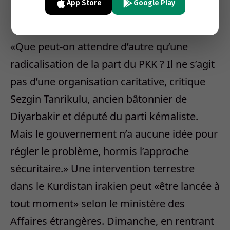
App Store
Google Play
montent de concert.»
«Que peut-on attendre d’autre qu’une
radicalisation de la part du PKK ? Il ne s’agit
pas d’une organisation caritative, critique
Sezgin Tanrikulu, ancien bâtonnier de
Diyarbakir et député du parti kémaliste.
Mais le gouvernement n’a aucune idée pour
régler le problème, hormis l’approche
sécuritaire.» Une intervention terrestre
dans le Kurdistan irakien peut «être lancée à
tout moment» selon le ministère des
Affaires étrangères. Dimanche, en rentrant