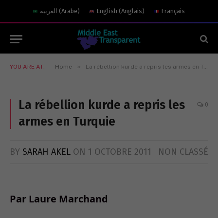
العربية
(
Arabe
)
English
(
Anglais
)
Français
»
YOU ARE AT:
Home
La rébellion kurde a repris les armes en Turquie
La rébellion kurde a repris les
0
armes en Turquie
BY
SARAH AKEL
ON
1 OCTOBRE 2011
NON CLASSÉ
Par Laure Marchand