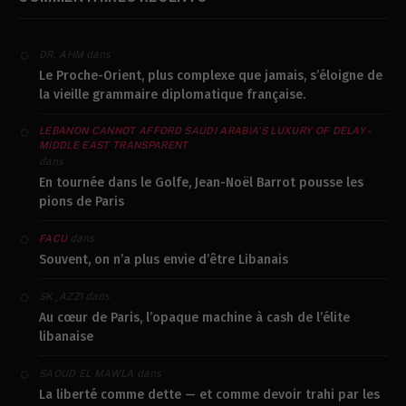
dans
DR. AHM
Le Proche-Orient, plus complexe que jamais, s’éloigne de
la vieille grammaire diplomatique française.
LEBANON CANNOT AFFORD SAUDI ARABIA’S LUXURY OF DELAY -
MIDDLE EAST TRANSPARENT
dans
En tournée dans le Golfe, Jean-Noël Barrot pousse les
pions de Paris
dans
FACU
Souvent, on n’a plus envie d’être Libanais
dans
SK_AZZI
Au cœur de Paris, l’opaque machine à cash de l’élite
libanaise
dans
SAOUD EL MAWLA
La liberté comme dette — et comme devoir trahi par les