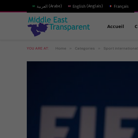
العربية
(
Arabe
)
English
(
Anglais
)
Français
Accueil
C
»
»
YOU ARE AT:
Home
Categories
Sport international