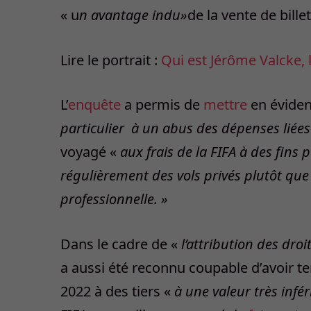
« u
n avantage indu»
de la vente de bill
Lire le portrait :
Qui est Jérôme Valcke, 
L’
enquête
a permis de
mettre
en évide
particulier à un abus des dépenses liée
voyagé «
aux frais de la FIFA à des fins
régulièrement des vols privés plutôt que 
professionnelle. »
Dans le cadre de «
l’attribution des droi
a aussi été reconnu coupable d’avoir t
2022 à des tiers «
à une valeur très infé