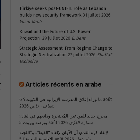
Türkiye seeks post-UNIFIL role as Lebanon
builds new security framework
31 juillet 2026
Yusuf Kanli
Kuwait and the Future of U.S. Power
Projection
29 juillet 2026
E. Dent
Strategic Assessment: From Regime Change to
Strategic Neutralization
27 juillet 2026
Shaffaf
Exclusive
0
L
Articles récents en arabe
6 août
ما وراء إغلاق المدرسة الإيرانية في الكويت؟
2026
شفاف- خاص
مخرج جديد للمودعين المُحتجزة ودائعهم في لبنان:
بورصة بيروت
5 août 2026
سمارة القزّي
لإنقاذ كرة القدم: آن الآوان لإلغاء “الفيفا”.. و”اللجنة
الأولمبية الدولية”!
5 août 2026
بيار عقل