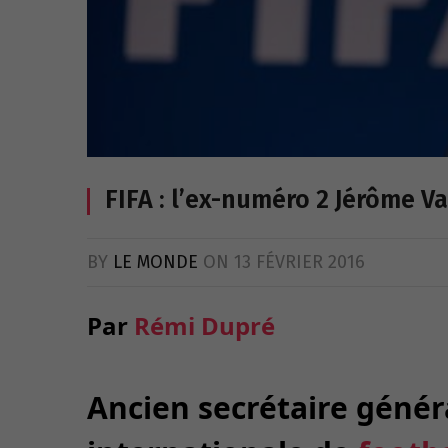
FIFA : l’ex-numéro 2 Jérôme 
BY
LE MONDE
ON
13 FÉVRIER 2016
Par
Rémi Dupré
Ancien secrétaire génér