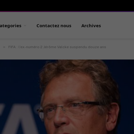
ategories
Contactez nous
Archives
»
FIFA : l’ex-numéro 2 Jérôme Valcke suspendu douze ans