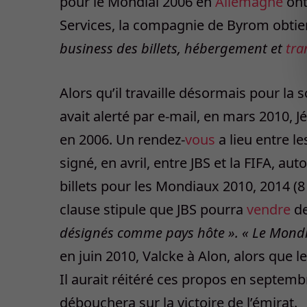
pour le Mondial 2006 en ­
Allemagne
ont
Services, la compagnie de Byrom obtie
business des billets, hébergement et
tra
Alors qu’il travaille désormais pour la 
avait alerté par e-mail, en mars 2010, 
en 2006. Un rendez-
vous
a lieu entre l
signé, en avril, entre JBS et la FIFA, a
billets pour les Mondiaux 2010, 2014 (8
clause stipule que JBS pourra
vendre
de
désignés comme pays hôte ». « Le Mondi
en juin 2010, Valcke à Alon, alors que l
Il aurait réitéré ces propos en ­septembr
débouchera sur la victoire de l’émirat.