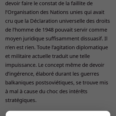
devoir faire le constat de la faillite de
l’Organisation des Nations unies qui avait
cru que la Déclaration universelle des droits
de l’homme de 1948 pouvait servir comme
moyen juridique suffisamment dissuasif. Il
n’en est rien. Toute l’agitation diplomatique
et militaire actuelle traduit une telle
impuissance. Le concept même de devoir
d’ingérence, élaboré durant les guerres
balkaniques postsoviétiques, se trouve mis
à mal à cause du choc des intérêts
stratégiques.