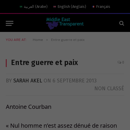
العربية
(
Arabe
)
English
(
Anglais
)
Français
»
YOU ARE AT:
Home
Entre guerre et paix
Entre guerre et paix
0
BY
SARAH AKEL
ON
6 SEPTEMBRE 2013
NON CLASSÉ
Antoine Courban
« Nul homme n’est assez dénué de raison