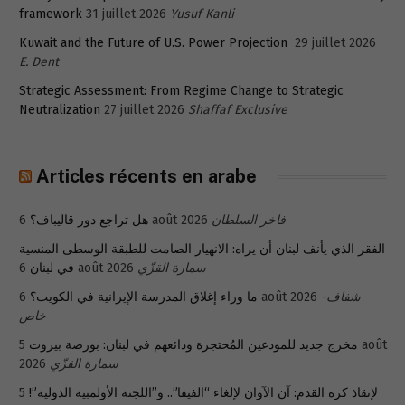
framework
31 juillet 2026
Yusuf Kanli
Kuwait and the Future of U.S. Power Projection
29 juillet 2026
E. Dent
Strategic Assessment: From Regime Change to Strategic
Neutralization
27 juillet 2026
Shaffaf Exclusive
Articles récents en arabe
هل تراجع دور قاليباف؟
6 août 2026
فاخر السلطان
الفقر الذي يأنف لبنان أن يراه: الانهيار الصامت للطبقة الوسطى المنسية
في لبنان
6 août 2026
سمارة القزّي
ما وراء إغلاق المدرسة الإيرانية في الكويت؟
6 août 2026
شفاف-
خاص
5 août
مخرج جديد للمودعين المُحتجزة ودائعهم في لبنان: بورصة بيروت
2026
سمارة القزّي
5
لإنقاذ كرة القدم: آن الآوان لإلغاء “الفيفا”.. و”اللجنة الأولمبية الدولية”!