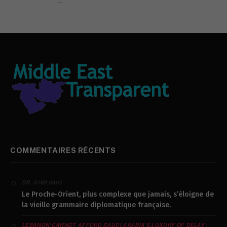
L’AYATOPAPE
COMMENTAIRES RÉCENTS
dans
DR. AHM
Le Proche-Orient, plus complexe que jamais, s’éloigne de
la vieille grammaire diplomatique française.
LEBANON CANNOT AFFORD SAUDI ARABIA’S LUXURY OF DELAY -