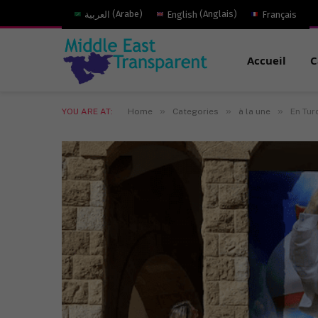
العربية
(
Arabe
)
English
(
Anglais
)
Français
Accueil
C
»
»
»
YOU ARE AT:
Home
Categories
à la une
En Tur