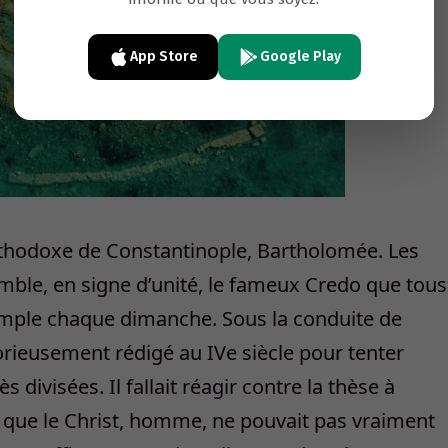
App Store
Google Play
orthodoxe de Constantinople, Bartholomée. Les
mble, en signe d’unité, le fameux Credo que tous
 temple chaque dimanche. Sous la conduite de
orieusement rédigé au IVe siècle pour tenter
s divisées. Il fallait réagir contre la thèse à
t que le Christ, homme, ne pouvait pas vraiment