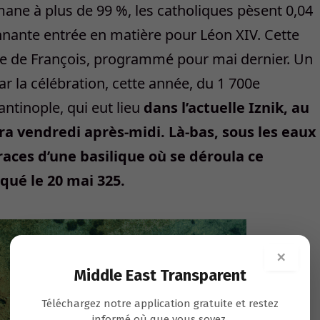
mane à plus de 99 %, les catholiques pèsent 0,04
nnante entrée en matière pour Léon XIV. Cette
age de François, programmé pour mai dernier. Un
 la célébration, cette année, du 1 700e
ntinople, qui eut lieu
dans l’actuelle Iznik, au
dra vendredi après-midi. Là-bas, sous les eaux
races d’une basilique où se déroula ce
ué le 20 mai 325.
×
Middle East Transparent
Téléchargez notre application gratuite et restez
informé où que vous soyez.