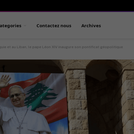
ategories
Contactez nous
Archives
quie et au Liban, le pape Léon XIV inaugure son pontificat géopolitique