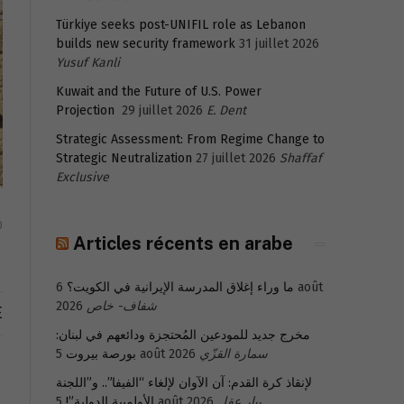
Türkiye seeks post-UNIFIL role as Lebanon
builds new security framework
31 juillet 2026
Yusuf Kanli
Kuwait and the Future of U.S. Power
Projection
29 juillet 2026
E. Dent
Strategic Assessment: From Regime Change to
Strategic Neutralization
27 juillet 2026
Shaffaf
Exclusive
0
Articles récents en arabe
6 août
ما وراء إغلاق المدرسة الإيرانية في الكويت؟
2026
شفاف- خاص
E
مخرج جديد للمودعين المُحتجزة ودائعهم في لبنان:
بورصة بيروت
5 août 2026
سمارة القزّي
لإنقاذ كرة القدم: آن الآوان لإلغاء “الفيفا”.. و”اللجنة
الأولمبية الدولية”!
5 août 2026
بيار عقل