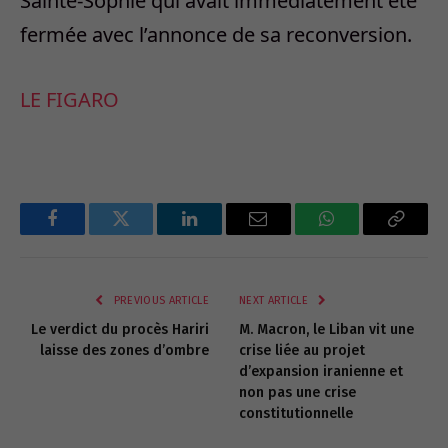
Sainte-Sophie qui avait immédiatement été
fermée avec l’annonce de sa reconversion.
LE FIGARO
Facebook
Twitter
LinkedIn
Email
WhatsApp
Copy
Link
PREVIOUS ARTICLE
NEXT ARTICLE
Le verdict du procès Hariri
M. Macron, le Liban vit une
laisse des zones d’ombre
crise liée au projet
d’expansion iranienne et
non pas une crise
constitutionnelle