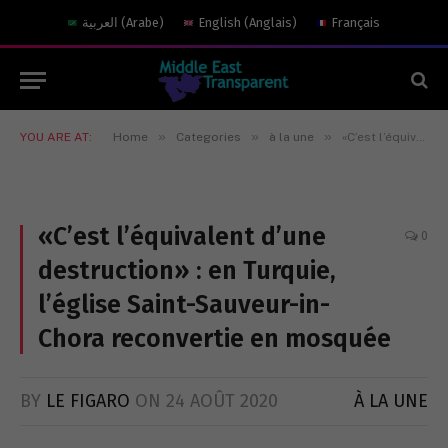
العربية
(
Arabe
)
English
(
Anglais
)
Français
»
»
»
YOU ARE AT:
Home
Categories
à la une
«C’est l’équivalent d’une destruction» : en Turquie, l’église Saint-Sauveur-in-Chora reconvertie en mosquée
«C’est l’équivalent d’une
0
destruction» : en Turquie,
l’église Saint-Sauveur-in-
Chora reconvertie en mosquée
BY
LE FIGARO
ON
24 AOÛT 2020
À LA UNE