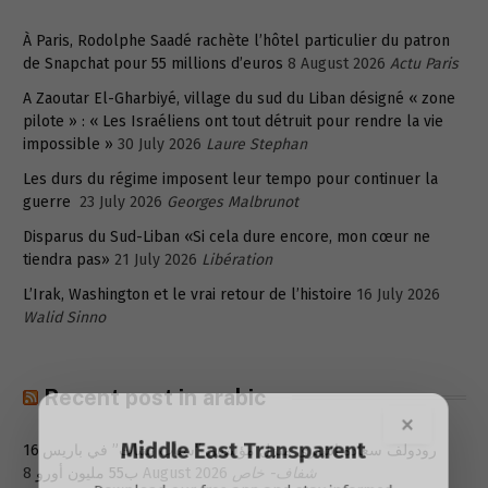
À Paris, Rodolphe Saadé rachète l’hôtel particulier du patron
de Snapchat pour 55 millions d’euros
8 August 2026
Actu Paris
A Zaoutar El-Gharbiyé, village du sud du Liban désigné « zone
pilote » : « Les Israéliens ont tout détruit pour rendre la vie
impossible »
30 July 2026
Laure Stephan
Les durs du régime imposent leur tempo pour continuer la
guerre
23 July 2026
Georges Malbrunot
Disparus du Sud-Liban «Si cela dure encore, mon cœur ne
tiendra pas»
21 July 2026
Libération
L’Irak, Washington et le vrai retour de l’histoire
16 July 2026
Walid Sinno
Recent post in arabic
×
Middle East Transparent
رودولف سعادة اشترى منزل مؤسس “سناب تشات” في باريس 16
ب55 مليون أورو
8 August 2026
شفاف- خاص