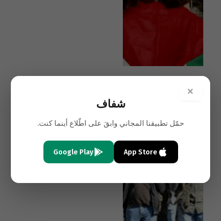
×
محمد فواز
شفاف
منبر الشفّاف
قضيتنا في غزة
حمّل تطبيقنا المجاني وابقَ على اطّلاع أينما كنت.
Google Play
App Store