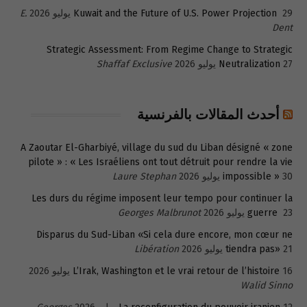
29 يوليو 2026
Kuwait and the Future of U.S. Power Projection
E.
Dent
Strategic Assessment: From Regime Change to Strategic
27 يوليو 2026
Neutralization
Shaffaf Exclusive
أحدث المقالات بالفرنسية
A Zaoutar El-Gharbiyé, village du sud du Liban désigné « zone
pilote » : « Les Israéliens ont tout détruit pour rendre la vie
30 يوليو 2026
impossible »
Laure Stephan
Les durs du régime imposent leur tempo pour continuer la
23 يوليو 2026
guerre
Georges Malbrunot
Disparus du Sud-Liban «Si cela dure encore, mon cœur ne
21 يوليو 2026
tiendra pas»
Libération
16 يوليو 2026
L’Irak, Washington et le vrai retour de l’histoire
Walid Sinno