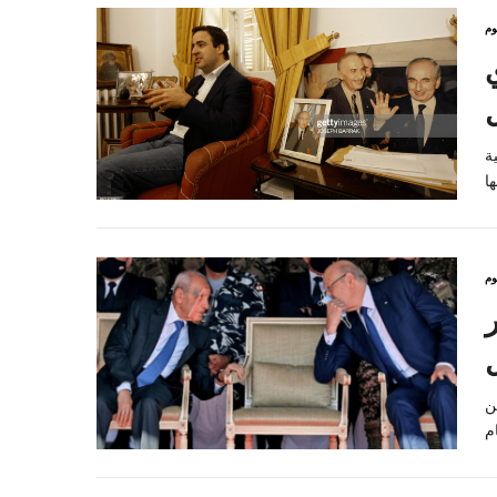
وم
ة
وم
ر
ن