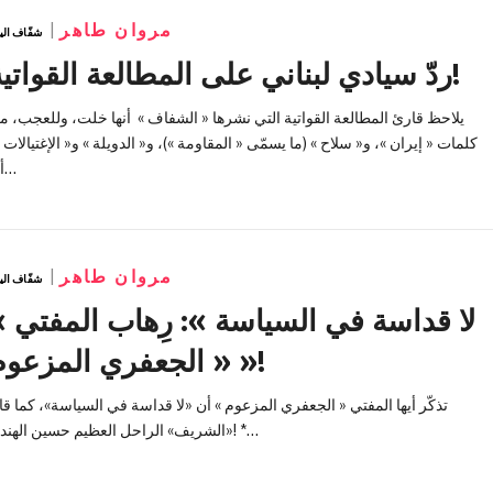
مروان طاهر
شفّاف الي
ردّ سيادي لبناني على المطالعة القواتية!
يلاحظ قارئ المطالعة القواتية التي نشرها « الشفاف » أنها خلت، وللعجب، م
كلمات « إيران »، و« سلاح » (ما يسمّى « المقاومة »)، و« الدويلة » و« الإغتيال »،
أي…
مروان طاهر
شفّاف الي
لا قداسة في السياسة 
« الجعفري المزعوم »!
تذكّر أيها المفتي « الجعفري المزعوم » أن «لا قداسة في السياسة»، كما قا
«الشريف» الراحل العظيم حسين الهندي! *…