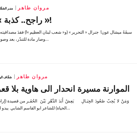
مروان طاهر
منبر الشفّ
« راجح.. كذبة »!
وصار مادة للتندّر، بعد وصوله…
×
مروان طاهر
شفّاف الي
Middle East Transparent
الموارنة مسيرة انحدار الى هاوية بلا قعر
Download our free app and stay informed
وَمَنْ لا يُحِبّ صُعُودَ الجِبَـالِ يَعِشْ أَبَدَ الدَّهْرِ بَيْنَ الحُفَـر من قصيدة (إرا
wherever you are.
الحياة) للشاعر ابو القاسم الشابي يبدو ان…
App Store
Google Play