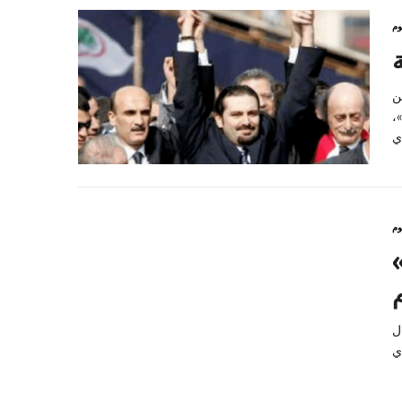
وم
ن
ات
وم
« »: رِهاب المفتي
ل