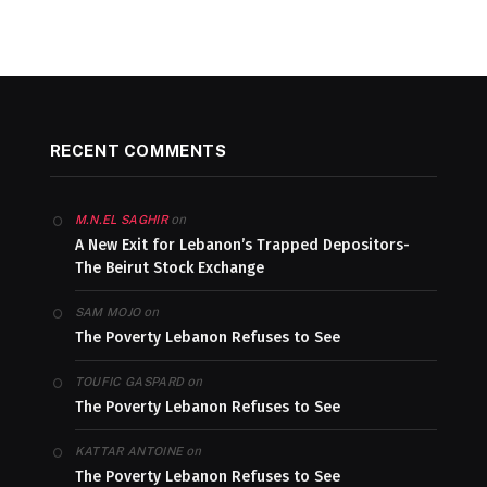
RECENT COMMENTS
on
M.N.EL SAGHIR
A New Exit for Lebanon’s Trapped Depositors-
The Beirut Stock Exchange
on
SAM MOJO
The Poverty Lebanon Refuses to See
on
TOUFIC GASPARD
The Poverty Lebanon Refuses to See
on
KATTAR ANTOINE
The Poverty Lebanon Refuses to See