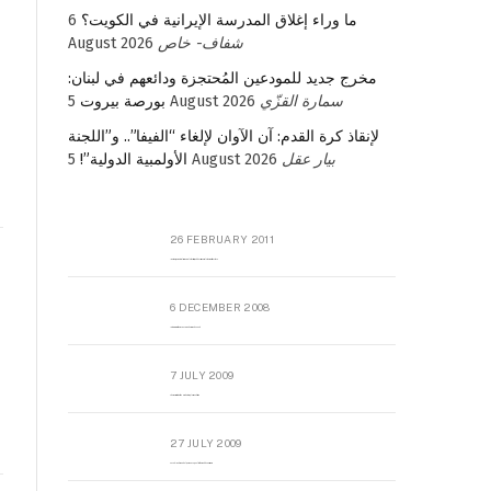
6
ما وراء إغلاق المدرسة الإيرانية في الكويت؟
August 2026
شفاف- خاص
مخرج جديد للمودعين المُحتجزة ودائعهم في لبنان:
بورصة بيروت
5 August 2026
سمارة القزّي
لإنقاذ كرة القدم: آن الآوان لإلغاء “الفيفا”.. و”اللجنة
الأولمبية الدولية”!
5 August 2026
بيار عقل
26 FEBRUARY 2011
Metransparent Preliminary Black List of Qaddafi’s Financial Aides Outside Libya
6 DECEMBER 2008
Interview with Prof Hafiz Mohammad Saeed
7 JULY 2009
The messy state of the Hindu temples in Pakistan
27 JULY 2009
Sayed Mahmoud El Qemany Apeal to the World Conscience