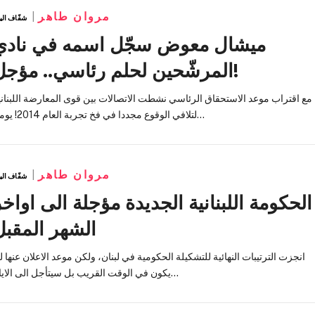
مروان طاهر
شفّاف الي
ميشال معوض سجّل اسمه في نادي
المرشّحين لحلم رئاسي.. مؤجل!
مع اقتراب موعد الاستحقاق الرئاسي نشطت الاتصالات بين قوى المعارضة اللبناني
لتلافي الوقوع مجددا في فخ تجربة العام 2014! يومها…
مروان طاهر
شفّاف الي
الحكومة اللبنانية الجديدة مؤجلة الى اواخ
الشهر المقبل
انجزت الترتيبات النهائية للتشكيلة الحكومية في لبنان، ولكن موعد الاعلان عنها ل
يكون في الوقت القريب بل سيتأجل الى الايام…