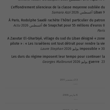
L’effondrement silencieux de la classe moyenne oubliée du
9 أغسطس 2026
Liban
Samara Azzi
À Paris, Rodolphe Saadé rachète l’hôtel particulier du patron
8 أغسطس 2026
de Snapchat pour 55 millions d’euros
Actu
Paris
A Zaoutar El-Gharbiyé, village du sud du Liban désigné « zone
pilote » : « Les Israéliens ont tout détruit pour rendre la vie
30 يوليو 2026
impossible »
Laure Stephan
Les durs du régime imposent leur tempo pour continuer la
23 يوليو 2026
guerre
Georges Malbrunot
23 ديسمبر 2011
عائلة المهندس طارق الربعة: أين دولة القانون والموسسات؟
8 مارس 2008
رسالة مفتوحة لقداسة البابا شنوده الثالث
19 يوليو 2023