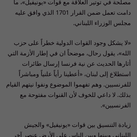
مصلحة في توتير العلاقة مع قوات «يونيفيل»، ما
دامت تعمل ضمن القرار 1701 الذي وافق عليه
مجلس الوزراء اللبناني.
«لا يشكل وجود القوات الدولية خطراً على حزب
الله»، يقول رحال، موضحاً ان في إطار الأزمة التي
أثارها الحديث عن نية فرنسا إرسال طائرات
استطلاع إلى لبنان، «أعطينا رأياً علنياً ومباشراً
للفرنسيين. وهم تفهموا الموضوع ونفوا نيتهم القيام
بذلك. لا داعي للخوف لأن القنوات مفتوحة مع
الفرنسيين».
زيادة التنسيق بين قوات «يونيفيل» والجيش
اللبناني وبينها وبين الناس على الأرض عنصر آخر