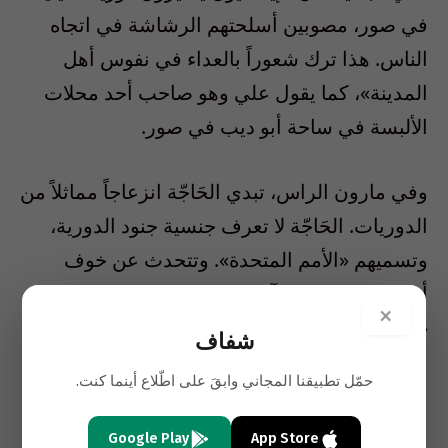
في صور، مصوبين أسلحتهم الرشاشة في اتجاه
الناس. هذا ترك شعوراً بالعداء في نفوس أهل
المدينة»، كما يقول علي وهو صاحب أحد محلات
الألبسة في ساحة أبو ديب في صور.
وفي مارون الراس، تبدي الحَاجّة انزعاجاً مماثلاً من
الدوريات. الحَاجّة لا تعرف جنسية جنود الدورية،
وتسميهم «الأمم المتحدة». وتتحدث عن خوف
أحفادها كلما مرت آلية ثقيلة في قلب البلدة، و
×
«يصرخ الاطفال اجوا الاسرايليين يا تاتا». تتململ
شفاف
الحاجة من السرعة التي تمر بها سياراتهم
حمّل تطبيقنا المجاني وابقَ على اطّلاع أينما كنت.
العسكرية و «ينط قلبي على الأولاد الذين يلعبون
في الساحات».
Google Play
App Store