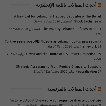
أحدث المقالات باللغة الإنجليزية
A New Exit for Lebanon’s Trapped Depositors- The Beirut
4 أغسطس 2026
Stock Exchange
Samara Azzi
1 أغسطس 2026
The Poverty Lebanon Refuses to See
Samara
Azzi
Türkiye seeks post-UNIFIL role as Lebanon builds new security
31 يوليو 2026
framework
Yusuf Kanli
29 يوليو 2026
Kuwait and the Future of U.S. Power Projection
E.
Dent
Strategic Assessment: From Regime Change to Strategic
27 يوليو 2026
Neutralization
Shaffaf Exclusive
أحدث المقالات بالفرنسية
Victoire d’Abdul El-Sayed: « conséquence directe du déluge
9 أغسطس 2026
d’Al-Aqsa »!!
Simone Rodan-Benzaquen