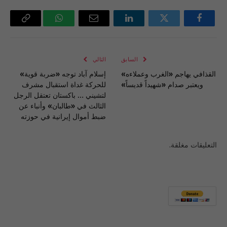
فيسبوك
تويتر
لينكدإن
البريد
واتساب
Copy
الإلكتروني
Link
السابق
التالي
القذافي يهاجم «الغرب وعملاءه»
إسلام آباد توجه «ضربة قوية»
ويعتبر صدام «شهيداً قديساً»
للحركة غداة استقبال مشرف
لتشيني … باكستان تعتقل الرجل
الثالث في «طالبان» وأنباء عن
ضبط أموال إيرانية في حوزته
التعليقات مغلقة.