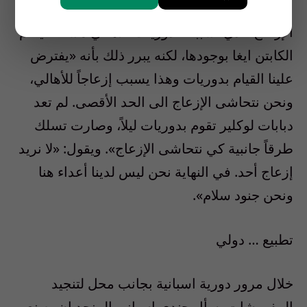
الإزعاج الذي تسببه الدوريات للأهالي مشكلة يعلم
الكابتن ايغا بوجودها، لكنه يبرر ذلك بأنه «يفترض
علينا القيام بدوريات وهذا يسبب إزعاجاً للأهالي،
ونحن نتحاشى الإزعاج الى الحد الأقصى. لم تعد
دبابات لوكلير تقوم بدوريات ليلاً، وصارت تسلك
طرقاً جانبية كي نتحاشى الإزعاج». ويقول: «لا نريد
إزعاج أحد. في النهاية نحن ليس لدينا أعداء هنا
ونحن جنود سلام».
تطبيع … دولي
خلال مرور دورية اسبانية بجانب محل لتنجيد
المفروشات، سأل جندي اسباني المنجد ان يصنع