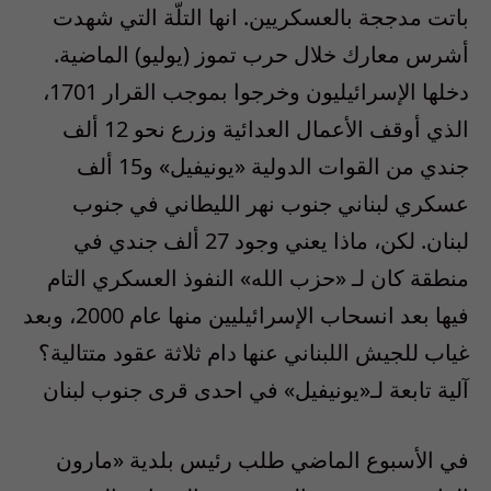
باتت مدججة بالعسكريين. انها التلّة التي شهدت
أشرس معارك خلال حرب تموز (يوليو) الماضية.
دخلها الإسرائيليون وخرجوا بموجب القرار 1701،
الذي أوقف الأعمال العدائية وزرع نحو 12 ألف
جندي من القوات الدولية «يونيفيل» و15 ألف
عسكري لبناني جنوب نهر الليطاني في جنوب
لبنان. لكن، ماذا يعني وجود 27 ألف جندي في
منطقة كان لـ «حزب الله» النفوذ العسكري التام
فيها بعد انسحاب الإسرائيليين منها عام 2000، وبعد
غياب للجيش اللبناني عنها دام ثلاثة عقود متتالية؟
آلية تابعة لـ«يونيفيل» في احدى قرى جنوب لبنان
في الأسبوع الماضي طلب رئيس بلدية «مارون