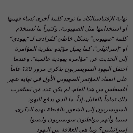
نهاية الإقتباس
بالكاد ما توجد كلمة أخرى يُساء فهمها
أو استخدامها مثل الصهيونية. وكثيراً ما تُستَخدَم
كلمة “صهيوني” بشكل خاطئ كمُرادف لـ “يهودي”
أو “إسرائيلي”، كما يميل مؤيّدو نظرية المؤامرة
إلى الحديث عن “مؤامرة يهودية عالمية”. وعندما
احتفل اليهود السويسريون بذكرى مرور 120 عاماً
على انعقاد المؤتمر الصهيوني الأول في نهاية شهر
أغسطس من هذا العام، لم يكن عدد مَن يَستَغرب
ذلك تماماً بالقليل. إذاً، ما الذي يدفع اليهود
السويسريون إلى الشعور بالغِبطة بهذه الذكرى،
سيما وأنهم مواطنون سويسريون وليسوا
إسرائيليين؟ وما هي العلاقة بين اليهود