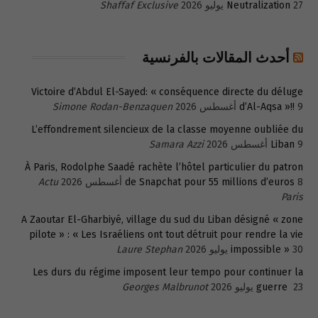
27 يوليو 2026
Neutralization
Shaffaf Exclusive
أحدث المقالات بالفرنسية
Victoire d’Abdul El-Sayed: « conséquence directe du déluge
9 أغسطس 2026
d’Al-Aqsa »!!
Simone Rodan-Benzaquen
L’effondrement silencieux de la classe moyenne oubliée du
9 أغسطس 2026
Liban
Samara Azzi
À Paris, Rodolphe Saadé rachète l’hôtel particulier du patron
8 أغسطس 2026
de Snapchat pour 55 millions d’euros
Actu
Paris
A Zaoutar El-Gharbiyé, village du sud du Liban désigné « zone
pilote » : « Les Israéliens ont tout détruit pour rendre la vie
30 يوليو 2026
impossible »
Laure Stephan
Les durs du régime imposent leur tempo pour continuer la
23 يوليو 2026
guerre
Georges Malbrunot