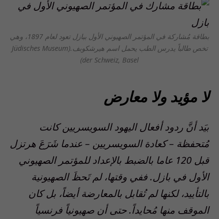
بطاقة مُشاركة في المؤتمر الصهيوني الأول ببازل تعود لعام 1897، وهي
تخص طالباً يدرس الطب يحمل اسم هيرشكوبف.
(Jüdisches Museum
der Schweiz, Basel)
لا مؤيد ولا معارض
بيَد أنَّ ردود أفعال اليهود السويسريين كانت
مُتحفظة – كعادة السويسريين – عندما شَرَعَ هرتزل
قبل 120 عاما بالضبط بالإعداد للمؤتمر الصهيوني
الأول في بازل. ففي وقتها، لم تَحظَ الصهيونية
بالتأييد، لكنها لم تُقابل بالمعارضة أيضاً، بل كان
الموقف منها مُحايداً. حتى أن صهيونياً فرنسياً