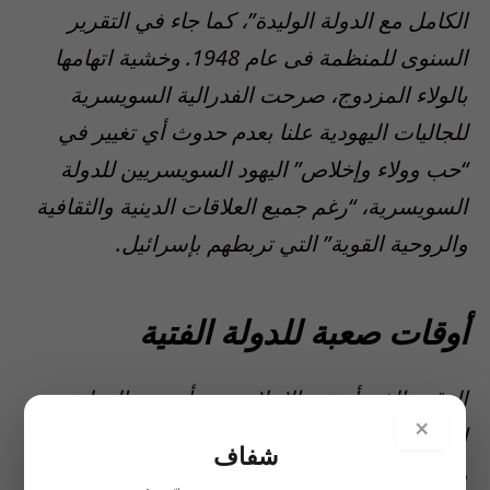
الكامل مع الدولة الوليدة”، كما جاء في التقرير
السنوى للمنظمة فى عام 1948. وخشية اتهامها
بالولاء المزدوج، صرحت الفدرالية السويسرية
للجاليات اليهودية علنا بعدم حدوث أي تغيير في
“حب وولاء وإخلاص” اليهود السويسريين للدولة
السويسرية، “رغم جميع العلاقات الدينية والثقافية
والروحية القوية” التي تربطهم بإسرائيل.
أوقات صعبة للدولة الفتية
الوقت الذي أعقب الإعلان عن تأسيس الدولة
×
اليهودية كان صعباً: فقد تعرضت إسرائيل لهجوم
شفاف
من الدول المُحيطة بها عقب إعلان الإستقلال