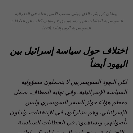
يوناتان كرويتنَر، الذي يتولى منصب الأمين العام في الفدرالية
السويسرية للجاليات اليهودية، هو مؤرخ ومؤلف كتاب عن العلاقات
السويسرية الإسرائيلية.
(zvg)
اختلاف حول سياسة إسرائيل بين
اليهود أيضاً
لكن اليهود السويسريين لا يتحملون مسؤولية
السياسة الإسرائيلية. وفي نهاية المطاف، يحمل
معظم هؤلاء جواز السفر السويسري وليس
الإسرائيلي. وهم يشاركون في الإنتخابات، ويُدلون
بأصواتهم، ويساهمون في الخطابات السياسية
والإجتماعية، ويتحملون المسؤوليات كمواطنين