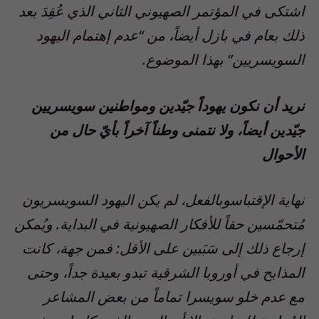
اشتكى في المؤتمر الصهيوني الثاني الذي عُقِدَ بعد
ذلك بعام في بازل أيضاً، من “عدم إهتمام اليهود
السويسريين” بهذا الموضوع.
نريد أن نكون يهوداً جيّدين ومواطنين سويسريين
جيّدين أيضاً، ولا نتمنى وطناً آخراً بأيّ حال من
الأحوال
نهاية الإقتباس
وبالفعل، لم يكن اليهود السويسريون
مُتحمّسين حقاً للأفكار الصهيونية في البداية. ويُمكن
إرجاع ذلك إلى سَبَبين على الأقل: فمن جهة، كانت
المذابح في أوروبا الشرقية تبدو بعيدة جداً، وحتى
مع عدم خلو سويسرا تماماً من بعض المشاعر