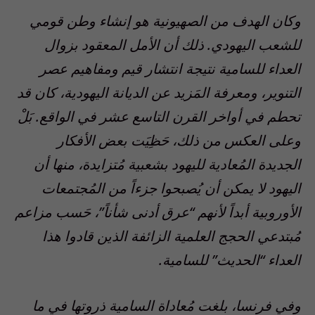
وكان الهدف من الصهيونية هو إنشاء وطن قومي
للشعب اليهودي. ذلك أن الأمل المعقود بزوال
العداء للسامية نتيجة انتشار قيم ومفاهيم عصر
التنوير، ومعرفة المَزيد عن الديانة اليهودية، كان قد
تحطم في أواخر القرن التاسع عشر في الواقع. بَلْ
وعلى العكس من ذلك، حَظِيَت بعض الأفكار
الجديدة المُعادية لليهود بشعبية مُتزايدة، منها أن
اليهود لا يمكن أن يُصبحوا جزءاً من المُجتمعات
الأوروبية أبداً لأنهم “عرق أدنى شأناً”، حَسب مزاعم
مُبتدعي الحجج العلمية الزائفة الذين قادوا هذا
العداء “الحديث” للسامية.
وفي فرنسا، بلغت مُعاداة السامية ذروتها في ما