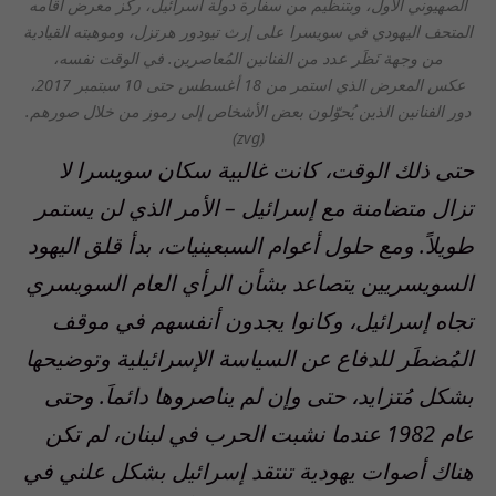
الصهيوني الأول، وبتنظيم من سفارة دولة اسرائيل، ركز معرض أقامه
المتحف اليهودي في سويسرا على إرث تيودور هرتزل، وموهبته القيادية
من وجهة نَظَر عدد من الفنانين المُعاصرين. في الوقت نفسه،
عكس المعرض الذي استمر من 18 أغسطس حتى 10 سبتمبر 2017،
دور الفنانين الذين يُحوّلون بعض الأشخاص إلى رموز من خلال صورهم.
(zvg)
حتى ذلك الوقت، كانت غالبية سكان سويسرا لا
تزال متضامنة مع إسرائيل – الأمر الذي لن يستمر
طويلاً. ومع حلول أعوام السبعينيات، بدأ قلق اليهود
السويسريين يتصاعد بشأن الرأي العام السويسري
تجاه إسرائيل، وكانوا يجدون أنفسهم في موقف
المُضطَر للدفاع عن السياسة الإسرائيلية وتوضيحها
بشكل مُتزايد، حتى وإن لم يناصروها دائماَ. وحتى
عام 1982 عندما نشبت الحرب في لبنان، لم تكن
هناك أصوات يهودية تنتقد إسرائيل بشكل علني في