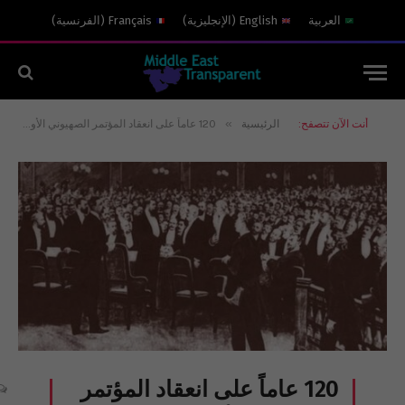
العربية
English
(
الإنجليزية
)
Français
(
الفرنسية
)
»
أنت الآن تتصفح:
الرئيسية
120 عاماً على انعقاد المؤتمر الصهيوني الأول في “بازل”: ردّ فعل يهود سويسرا كان داعما ومتحفظا
120 عاماً على انعقاد المؤتمر