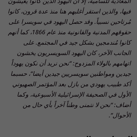
المُعادية للسامية، إلا أن اليهود الذين كانوا يعيشون
فيها، والذين استقر أغلبهم هنا منذ عدة قرون، كانوا
مُرتاحين نسبياً. وقد حصل اليهود في سويسرا على
حقوقهم المدنية والقانونية منذ عام 1866، كما أنهم
كانوا مُندمجين بشكل جيد في المجتمع. على
الجانب الآخر، كان اليهود السويسريون يخشون
اتهامهم بالولاء المزدوج: “نحن نريد أن نكون يهوداً
جيدين ومواطنين سويسريين جيدين أيضا”، حسبما
أكد طبيب يهودي من بازل بعد المؤتمر الصهيوني
الأول في الصحيفة الإسرائيلية الأسبوعية، وكما
أضاف: “نحن لا نتمنى وطناً آخراً بأي حال من
الأحوال”.