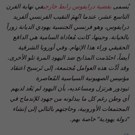
يُسمى
بقضية درايفوس
رابط خارجي
في نهاية القرن
التاسع عشر، عندما اتُهِمَ النقيب الفرنسي ألفريد
درايفوس، وهو فرنسي الجنسية يهودي الديانة زوراً
بالخيانة. وحينها، كانت مُعاداة السامية هي الدافع
الحقيقي وراء هذا الإتهام. وفي أوروبا الشرقية
أيضاً، احتَدَمت المذابح ضد اليهود المرة تلو الأخرى.
وقد أدَّت هذه العوامل مُجتمعة، إلى تَرسيخ اعتقاد
مؤسِس الصهيونية السياسية المُعاصرة
تيودور هرتزل ومساعديه، بأن اليهود لم يَعُد لديهم
أي وطن رغم كل ما يبذلونه من جهود للإندماج في
المجتمعات الأوروبية، وحاجتهم بالتالي إلى إنشاء
“دولة يهودية” خاصة بهم.