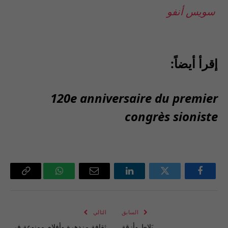
سويس أنفو
إقرأ أيضاً:
120e anniversaire du premier
congrès sioniste
فيسبوك
تويتر
لينكدإن
البريد
واتساب
Copy
الإلكتروني
Link
السابق
التالي
بَلاط وأزقة
ثقافة مزدهرة وأفلام ممنوعة في