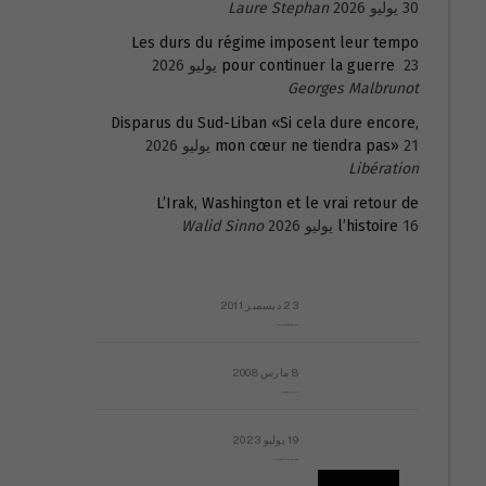
30 يوليو 2026
Laure Stephan
Les durs du régime imposent leur tempo
23 يوليو 2026
pour continuer la guerre
Georges Malbrunot
Disparus du Sud-Liban «Si cela dure encore,
21 يوليو 2026
mon cœur ne tiendra pas»
Libération
L’Irak, Washington et le vrai retour de
16 يوليو 2026
l’histoire
Walid Sinno
23 ديسمبر 2011
عائلة المهندس طارق الربعة: أين دولة القانون والموسسات؟
8 مارس 2008
رسالة مفتوحة لقداسة البابا شنوده الثالث
19 يوليو 2023
إشكاليات التقويم الهجري، وهل يجدي هذا التقويم أيُ نفع؟