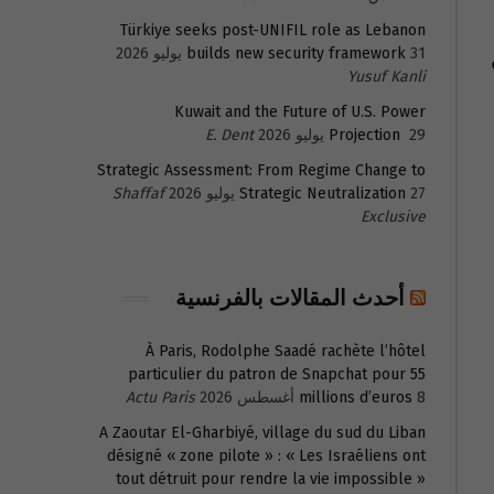
Türkiye seeks post-UNIFIL role as Lebanon
31 يوليو 2026
builds new security framework
Yusuf Kanli
Kuwait and the Future of U.S. Power
29 يوليو 2026
Projection
E. Dent
Strategic Assessment: From Regime Change to
27 يوليو 2026
Strategic Neutralization
Shaffaf
Exclusive
أحدث المقالات بالفرنسية
À Paris, Rodolphe Saadé rachète l’hôtel
particulier du patron de Snapchat pour 55
8 أغسطس 2026
millions d’euros
Actu Paris
A Zaoutar El-Gharbiyé, village du sud du Liban
désigné « zone pilote » : « Les Israéliens ont
tout détruit pour rendre la vie impossible »