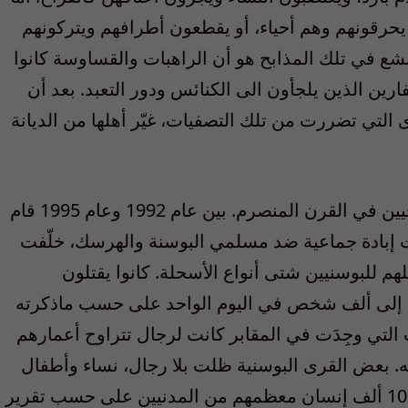
حرقونهم وهم أحياء، أو يقطعون أطرافهم ويتركونهم
بشع في تلك المذابح هو أن الراهبات والقساوسة كانوا
ارين الذين يلجأون الى الكنائس ودور التعبد. بعد أن
التي تضررت من تلك التصفيات، غيّر أهلها من الديانة
ثمة جرائم بشعة أخرى تمت على أيدي مسيحيين في القرن المنصرم. بين عام 1992 وعام 1995 قام
ت إبادة جماعية ضد مسلمي البوسنة والهرسك، خلّفت
م للبوسنيين شتى أنواع الأسحلة. كانوا يقتلون
تل إلى ألف شخص في اليوم الواحد على حسب ماذكرته
التي وجِدَت في المقابر كانت لرجال تتراوح أعمارهم
 بأكمله. بعض القرى البوسنية ظلت بلا رجال، نساء وأطفال
فقط. بلغ عدد ضحايا ذاك القتل العرقي الى 100 ألف إنسان معظمهم من المدنيين على حسب تقرير