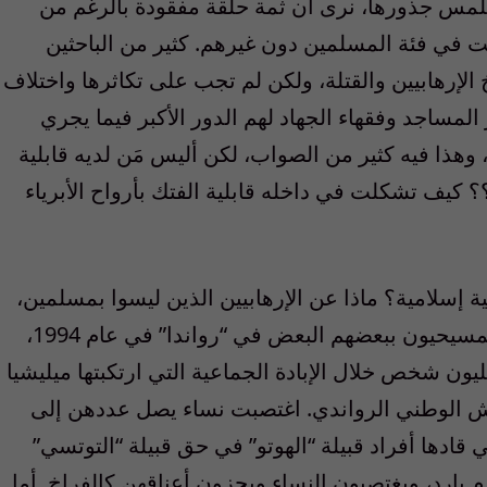
لتلمس جذورها، نرى أن ثمة حلقة مفقودة بالرغم من
صت في فئة المسلمين دون غيرهم. كثير من الباحثين
لإرهابيين والقتلة، ولكن لم تجب على تكاثرها واختلاف
المساجد وفقهاء الجهاد لهم الدور الأكبر فيما يجري
 وهذا فيه كثير من الصواب، لكن أليس مَن لديه قابلية
؟ كيف تشكلت في داخله قابلية الفتك بأرواح الأبرياء
ة إسلامية؟ ماذا عن الإرهابيين الذين ليسوا بمسلمين،
وقاموا بجرائم تطهيرية بشعة؟؟ مثلما فعل المسيحيون ببعضهم البعض في “رواندا” في عام 1994،
ون شخص خلال الإبادة الجماعية التي ارتكبتها ميليشيا
جيش الوطني الرواندي. اغتصبت نساء يصل عددهن إلى
 قادها أفراد قبيلة “الهوتو” في حق قبيلة “التوتسي”
دم بارد، ويغتصبون النساء ويجزون أعناقهن كالفراخ. أما