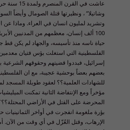
عاشت في القر
وشاتيلا” ، ونظيرتها قتلة الصومال وأيضاً السو
وتشريد لمليون انسان في العراء. وماذا عن ا
100 ألف إنسان، معظمهم من المدنيين الأبر
حياة ناسه منذ تأسيسه، والجهاد لم يكن قط جز
الفلسطينية التي استغلت بؤس فتيان معدمين، 
إسرائيل، فبددوا قضيتهم وحقوقهم الشرعية بتلك
بعضهم بعضاً بوحشية عجيبة، مع ان الفلسطيني
للشهادات العلمية؟؟ لعقود طويلة المسجد لم 
مؤخراً ومع الإنتفاضة الثانية تمكنت الميليش
المحرضة على القتل في الأراضي المحتلة؟؟؟ و
بؤرة ملغومة انفجرت في أواخر الثمانينيات ح
الإرهاب، وقتل العُزّل في أي وقت من الآن. أ