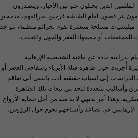
 الملثمين الذين يحتلون عنوانين الأخبار، ويتصدرون
دمون يتراقصون أمام الشاشة فرحين بجرائمهم، مدججين
 ميليشيات مسلحة منتشرة تقوم بجرائم منظمة، تتواجد
ث للمجتمعات أو جميعها: الفقر والجهل والتخلف.
يام بدراسة جادة عن ماهية الشخصية الإرهابية
يرة أُجريت حول ظاهرة قتلة الأبرياء وسفاحي العصر أو
 الدراسات إلى أسباب حقيقية أدت بالفعل ألى تفاقم
ق وأساليب متعددة للحد من تبعات تلك الظاهرة
ية، وهذا أمر بديهي لا بد منه من أجل حماية الأرواح
داد الإرهابيين في تصاعد وأشباحهم تحوم حول الرؤوس،