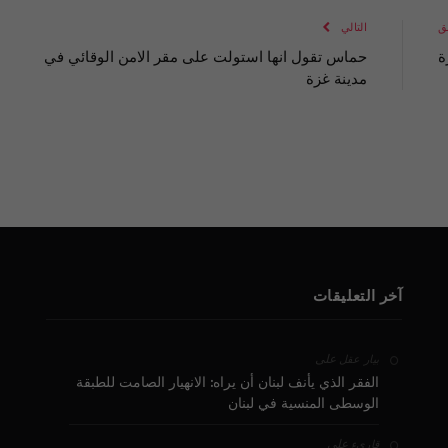
ق
التالي
ة
حماس تقول انها استولت على مقر الامن الوقائي في
مدينة غزة
آخر التعليقات
على
بيار عقل
الفقر الذي يأنف لبنان أن يراه: الانهيار الصامت للطبقة
الوسطى المنسية في لبنان
على
قارىء