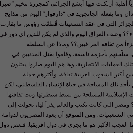
ن المنصرم ولمدة 15 سنة حرباً أهلية اُرتكبت فيها أبشع الجرائم، كمجزرة مخيم “صبرا
دان وما يفعله الجانجويد في “دارفوار” اليوم من مذابح
لجزائر التي في عقد التسعينات قٌطعّت رؤوس ما يقارب
ياء؟؟ وعنف العراق اليوم والذي لم يكن للدين أي دور في
ءاً من ثقافة العراقيين؟؟ وماذا عن السلطة
سلّحتهم بأحزمة ناسفة، وقاموا بقتل المدنيين في
 العمليات الانتحارية، وها هم اليوم صاروا يقتلون
ين أكثر الشعوب العربية ثقافة، وأكثرهم حملة
يأخذ تلك المساحة في حياة الإنسان الفلسطيني، لكن
يات الإسلامية المسلحة من بسط سيطرتها وبث ثقافتها
مصر التي كانت تكتب والعالم يقرأ لها، تحولت إلى
تى التسعينيات. ومن المتوقع أن يعود المصريون لدوامة
ما العجب الأكبر هو ما يجري في دول افريقيا. فبعض دول