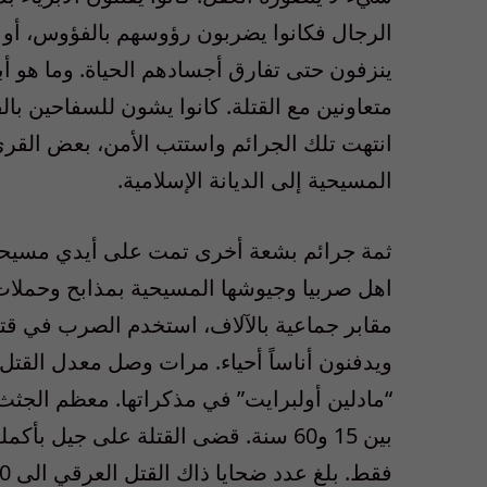
الرجال فكانوا يضربون رؤوسهم بالفؤوس، أو ي
ينزفون حتى تفارق أجسادهم الحياة. وما هو أ
متعاونين مع القتلة. كانوا يشون للسفاحين بالف
انتهت تلك الجرائم واستتب الأمن، بعض القرى 
المسيحية إلى الديانة الإسلامية.
اهل صربيا وجيوشها المسيحية بمذابح وحملا
مقابر جماعية بالآلاف، استخدم الصرب في قتله
ويدفنون أناساً أحياء. مرات وصل معدل الق
“مادلين أولبرايت” في مذكراتها. معظم الجثث 
بين 15 و60 سنة. قضى القتلة على جيل