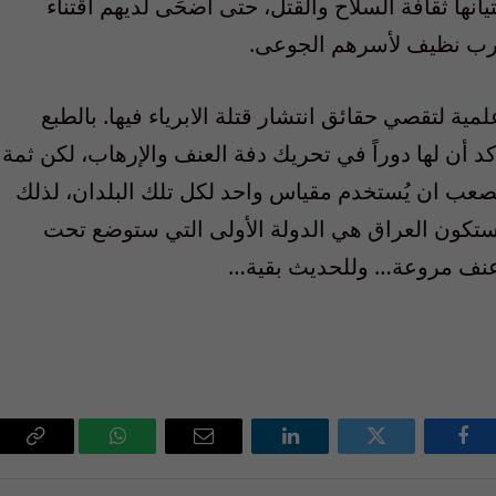
تيانها ثقافة السلاح والقتل، حتى اضحَى لديهم اقتناء
 شرب نظيف لأسرهم الجوعى.
ية لتقصي حقائق انتشار قتلة الابرياء فيها. بالطبع
كد أن لها دوراً في تحريك دفة العنف والإرهاب، لكن ثمة
الصعب ان يُستخدم مقياس واحد لكل تلك البلدان، لذلك
ستكون العراق هي الدولة الأولى التي ستوضع تحت
 عنف مروعة… وللحديث بقية…
فيسبوك
تويتر
لينكدإن
البريد
واتساب
Copy
الإلكتروني
Link