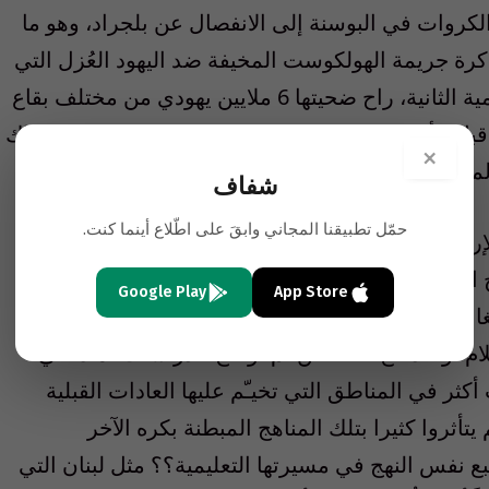
روات في البوسنة إلى الانفصال عن بلجراد، وهو ما
رة جريمة الهولكوست المخيفة ضد اليهود العُزل التي
قادها الحزب النازي واتباعه ابان الحرب العالمية الثانية، راح ضحيتها 6 ملايين يهودي من مختلف بقاع
الدنيا، وقبلها في الثلاثنييات مذابح الأرمن من قبل الأتراك حيث قضى على اثرها 300 الف ارمني. ذاك
×
لمسلمين أي دور فيه.
شفاف
حمّل تطبيقنا المجاني وابقَ على اطّلاع أينما كنت.
هاب بصورة مختلفة. حيث استنتج الباحثون فيها أن
العدائية تجاه الغير وتغذيها في نفوس الصغار، خاصة
Google Play
App Store
نستان. اثبتت الدراسة أن المناهج المدرسية في تلك
م أو الدفاع عنه، لكن لم توضح الدراسات لماذا في
ثر في المناطق التي تخيـّم عليها العادات القبلية
تأثروا كثيرا بتلك المناهج المبطنة بكره الآخر
بع نفس النهج في مسيرتها التعليمية؟؟ مثل لبنان التي