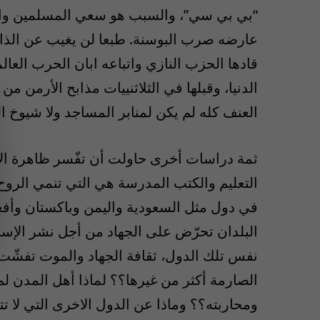
“بي بي سي”، والسبب هو سعي المسلمين والك
عارضه صرب البوسنة. طبعا لن يغيب عن الذاك
العنف كله لم يكن لمنابر المساجد ولا شيوخ ا
ثمة دراسات أخرى حاولت أن تفّسر ظاهرة الإر
التعليم والكتب المدرسة هي التي تنمي الروح 
في دول مثل السعودية واليمن وباكستان وأفغا
البلدان تحرّض على الجهاد من أجل نشر الإسلا
نفس تلك الدول، ثقافة الجهاد والموت تفشّت أك
الصارمة أكثر من غيرها؟؟ لماذا أهل المدن لم ي
ومحاربته؟؟ وماذا عن الدول الاخرى التي لا تت