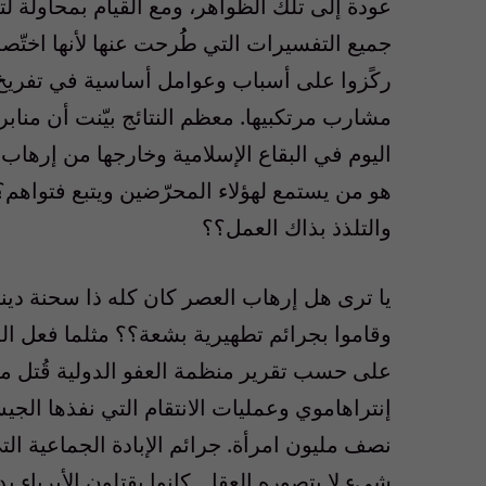
عودة إلى تلك الظواهر، ومع القيام بمحاولة 
جميع التفسيرات التي طُُرحت عنها لأنها اختّ
ركًزوا على أسباب وعوامل أساسية في تفريخ ا
مشارب مرتكبيها. معظم النتائج بيّنت أن منابر 
اليوم في البقاع الإسلامية وخارجها من إرهاب،
هو من يستمع لهؤلاء المحرّضين ويتبع فتواهم؟
والتلذذ بذاك العمل؟؟
يا ترى هل إرهاب العصر كان كله ذا سحنة ديني
على حسب تقرير منظمة العفو الدولية قُتل ملي
إنتراهاموي وعمليات الانتقام التي نفذها ال
نصف مليون امرأة. جرائم الإبادة الجماعية التي
شيء لا يتصوره العقل. كانوا يقتلون الأبرياء ب