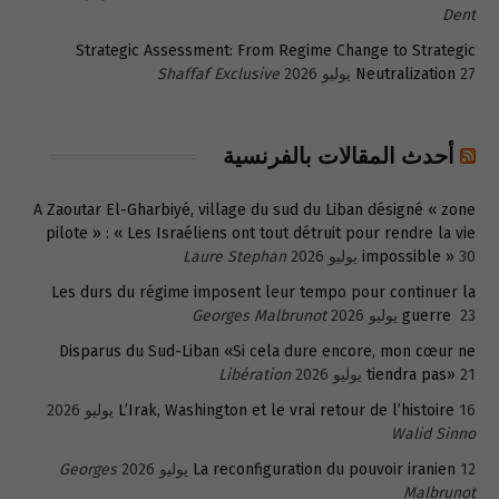
Dent
Strategic Assessment: From Regime Change to Strategic
27 يوليو 2026
Neutralization
Shaffaf Exclusive
أحدث المقالات بالفرنسية
A Zaoutar El-Gharbiyé, village du sud du Liban désigné « zone
pilote » : « Les Israéliens ont tout détruit pour rendre la vie
30 يوليو 2026
impossible »
Laure Stephan
Les durs du régime imposent leur tempo pour continuer la
23 يوليو 2026
guerre
Georges Malbrunot
Disparus du Sud-Liban «Si cela dure encore, mon cœur ne
21 يوليو 2026
tiendra pas»
Libération
16 يوليو 2026
L’Irak, Washington et le vrai retour de l’histoire
Walid Sinno
12 يوليو 2026
La reconfiguration du pouvoir iranien
Georges
Malbrunot