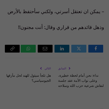
–
يمكن ان تعتقل
أسرتي
،
ولكني سأحتفظ بالأرض
وذهل قائدهم من قراري وقال:
أ
نت
مجنون!!
فيسبوك
تويتر
لينكدإن
البريد
واتساب
Copy
الإلكتروني
Link
السابق
التالي
نداء: نحن أمام لحظة خطيرة،
هل تلجأ سيئول للهند لحل مأزقها
وعلى نواب الأمة عقد جلسة
الجيوسياسي؟
لنقاش شرعية حزب الله وسلاحه