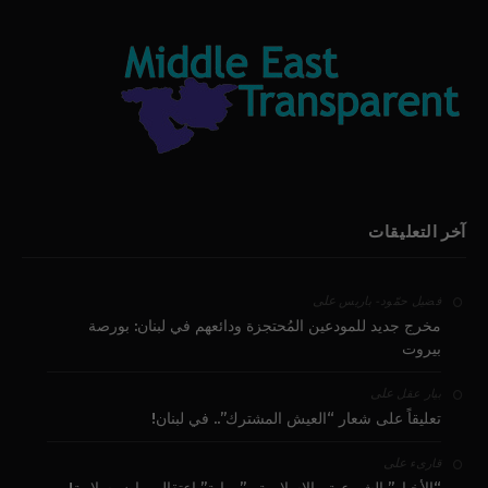
آخر التعليقات
على
فضيل حمّود - باريس
مخرج جديد للمودعين المُحتجزة ودائعهم في لبنان: بورصة
بيروت
على
بيار عقل
تعليقاً على شعار “العيش المشترك”.. في لبنان!
على
قارىء