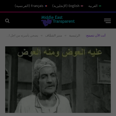
العربية
English
(
الإنجليزية
)
Français
(
الفرنسية
)
»
»
أنت الآن تتصفح:
الرئيسية
منبر الشفّاف
يضحي بأسرته من اجل ارضه