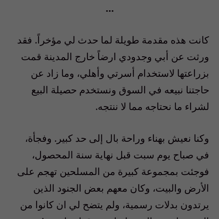
…
كانت هذه مقدمة طويلة لما حدث لي
مؤخراً. فقد
ورثت
عن أبي وجدودي ارضاً خارج المدينة قمت
بزراعتها
لاستخدام أسرتي وأهلي،
وما زاد عن
حاجتنا نبيعه في السوق ونستخدم حصيلة البيع
لشراء ما نحتاجه
مما لا ننتجه.
وكنا نعيش بهناء
وراحة بال إلى حد كبير. وف
ج
أة،
في صباح
يوم
سبت قبل نهاية سنة المحصول،
فوجئت
بمجموعة كبيرة من المسلحين تهجم على
الأرض
والبيت، وكان معهم بعض الجنود
الذين
يرتدون
بدلات رسمية، ولم يتضح لي ان كانوا من