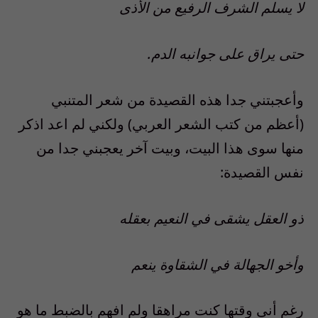
لا
ي
سلم الشرف الرفيع من
الأذى
حتى يراق على جوانبه الدم.
وأعجبتني جدا هذه القصيدة
من شعر المتنبي
(
أعظم
من كتب الشعر العربي) ولكني
لم اعد اذكر
منها سوى هذا البيت،
وبيت آخر يعجبني جدا
من
نفس القصيدة
:
ذو
العقل
يشقى في النعيم بع
قل
ه
وأخو الجهالة في الشقاوة ينعم
رغم
أنى
وقتها كنت مراهق
ا
ولم افهم بالضبط ما هو