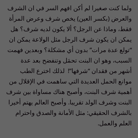
ولما كنت صغيرا لم
أكن
افهم السر في ان الشرف
والعرض (بكسر العين)
يخص شرف وعرض المرأة
فقط، وماذا عن الرجل
؟
أ
لا يكون لديه شرف؟
هل
يمكن ان يكون
شرف الرجل مثل الولاعة يمكن ان
“تولع عدة مرات” بدون
أي
مشكلة؟ وبعدين فهمت
السبب، وهو ان البنت تحمَل
وتنفضح بعد عدة
أشهر
من فقدان “شرفها”! لذلك اخترع الطب
موانع الحمل العديدة التي ساهمت في الإقلال من
أهمية
شرف البنت
، و
أ
صبح هناك
مساواة بين شرف
البنت وشرف الولد تقريبا.
وأصبح
العالم
يهتم
أخيرا
بالشرف الحقيقي: مثل
الأمانة
والصدق
واحترام
العلم والعمل
.