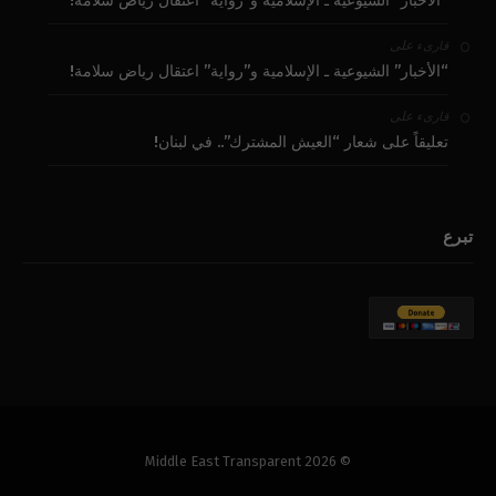
“الأخبار” الشيوعية ـ الإسلامية و”رواية” اعتقال رياض سلامة!
على
قارىء
“الأخبار” الشيوعية ـ الإسلامية و”رواية” اعتقال رياض سلامة!
على
قارىء
تعليقاً على شعار “العيش المشترك”.. في لبنان!
تبرع
© 2026 Middle East Transparent