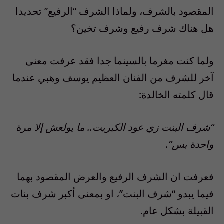
المقصود
بالشرف،
ولماذا الشرف “الرفيع” تحديدا
هل هناك شرف رفيع وشرف تخين؟
و
لما
كنت مغرما بالسينما
جدا
فقد
عرفت معنى
آخر
ل
لشرف من الفنان العظيم يوسف وهبي عندما
قال كلمته
الخالدة:
“شرف البنت زي عود الكبريت.. ما يولعش إلا مرة
واحدة
بس”.
فعرفت ان الشرف الرفيع والعرض المقصود بهما
فيما يبدو “شرف البنت”، او بمعنى
أكبر
شرف بنات
القبيلة بشكل عام
.