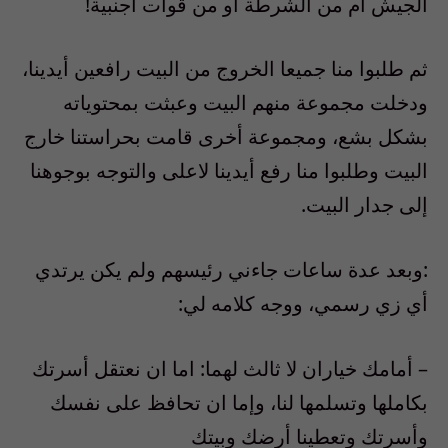
الجيش
ام من
الشرطة
او من قوات اجنبية!
ثم طلبوا منا جميعا الخروج من البيت رافعين أيدينا،
ودخلت مجموعة منهم البيت وعبثت بمحتوياته
بشكل بشع،
ومجموعة
أخرى
قامت بحراستنا خارج
البيت وطلبوا منا
رفع أيدينا
لاعلى
والتوجه ب
وجوه
نا
إلى
جدار البيت
.
:وبعد عدة ساعات
جاءني رئيسهم ولم يكن يرتدي
أي
زي رسمي
، ووجه كلامه لي:
–
أمامك خياران لا ثالث لهما: اما ان
نعتقل
أسرتك
بكاملها وتسل
مها
لنا،
وإما ان
تحافظ على نفسك
وأسرتك وتعطينا
أ
رضك وبيتك