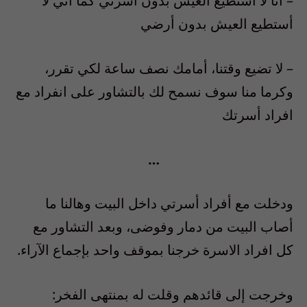
–
أنا لا
أستطيع
العيش بدون أسرتي كما
أني
لا
أستطيع
العيش بدون
أرضي
–
لا تضيع
وقتنا،
أمامك نصف ساعة
لكي تقرر،
وكرما منا سوف نسمح لك بالتشاور على
انفراد مع
افراد أسرتك
…
ودخل
ت مع أفراد أسرتي
داخل البيت و
ه
النا
ما
أصاب
البيت
من دمار وفوضى، وبعد التشاور مع
كل افراد الاسرة خرجنا بموقف واحد
بإجماع
الآراء
.
وخرجت إلى قائدهم وقلت له بمنتهى الفخر: